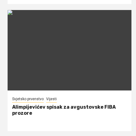
Svjetsko prvenstvo
Vijesti
Alimpijevićev spisak za avgustovske FIBA
prozore