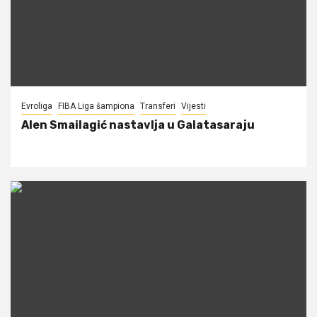
Evroliga
FIBA Liga šampiona
Transferi
Vijesti
Alen Smailagić nastavlja u Galatasaraju