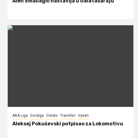
Alen Smailagić nastavlja u Galatasaraju
ABA Liga
Evroliga
Ostalo
Transferi
Vijesti
Aleksej Pokuševski potpisao za Lokomotivu