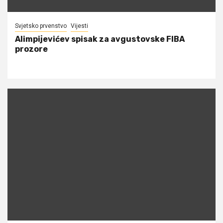
Svjetsko prvenstvo
Vijesti
Alimpijevićev spisak za avgustovske FIBA
prozore