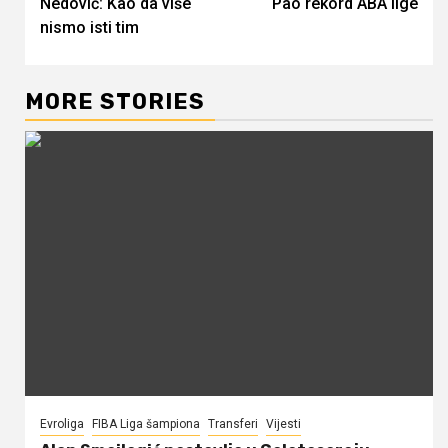
Nedović: Kao da više
Pao rekord ABA lige
Reading
nismo isti tim
MORE STORIES
Evroliga
FIBA Liga šampiona
Transferi
Vijesti