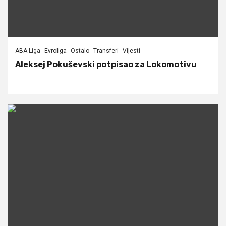
ABA Liga
Evroliga
Ostalo
Transferi
Vijesti
Aleksej Pokuševski potpisao za Lokomotivu