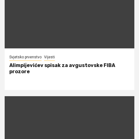
Svjetsko prvenstvo
Vijesti
Alimpijevićev spisak za avgustovske FIBA
prozore