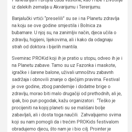
iz dalekih zemalja u Akvarijumu i Tererijumu.
Banjalučki vrtići “preselili” su se i na Planetu zdravlja
na koju se ove godine smjestila i Bolnica za
bubamare. U njoj su, na zanimljiv način, djeca učila o
zdravlju, higijeni, lijekovima, ali i kako da odagnaju
strah od doktora i bijelih mantila.
Svemirac PROKid koji ih je pratio u stopu, odveo ih je i
na Planetu zabave. Tamo su uz Fazonka i maskote,
igračke i šarene balone, uživali umnoštvu zabavnh
sadržaja i obnovili znanje o dječijim pravima. Festival
je ove godine, zbog pandemije i dodatne brige o
zdravlju, morao biti malo drugačiji od prethodnih, ali je,
ipak, bio pun pogodak, kažu organizatori. “Teško je
procijeniti na kojoj planeti su se mališani bolje
zabavljali, ali i dosta toga naučili. Zahvaljujemo svima
koji su nam pomogli da i trećim PROKids festivalom
obradujemo djecu, što nam je i bio cilj. Prointer je