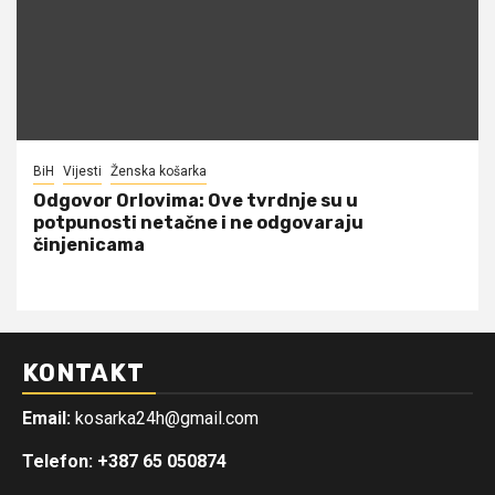
BiH
Vijesti
Ženska košarka
Odgovor Orlovima: ​Ove tvrdnje su u
potpunosti netačne i ne odgovaraju
činjenicama
KONTAKT
Email:
kosarka24h@gmail.com
Telefon: +387 65 050874