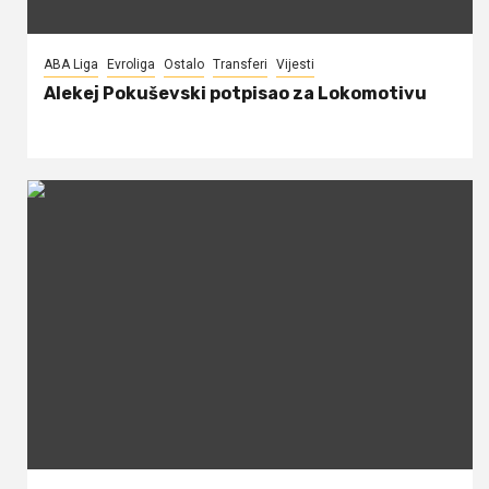
ABA Liga
Evroliga
Ostalo
Transferi
Vijesti
Alekej Pokuševski potpisao za Lokomotivu