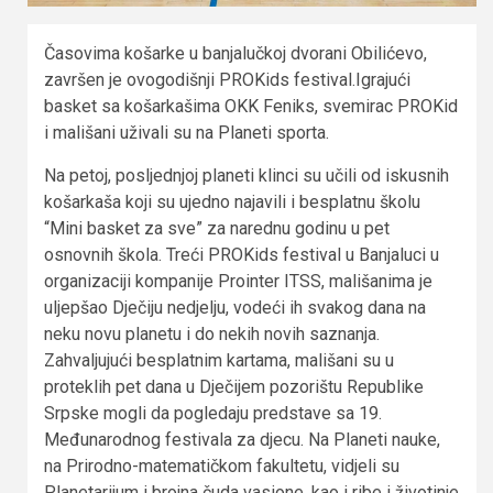
Časovima košarke u banjalučkoj dvorani Obilićevo,
završen je ovogodišnji PROKids festival.Igrajući
basket sa košarkašima OKK Feniks, svemirac PROKid
i mališani uživali su na Planeti sporta.
Na petoj, posljednjoj planeti klinci su učili od iskusnih
košarkaša koji su ujedno najavili i besplatnu školu
“Mini basket za sve” za narednu godinu u pet
osnovnih škola. Treći PROKids festival u Banjaluci u
organizaciji kompanije Prointer ITSS, mališanima je
uljepšao Dječiju nedjelju, vodeći ih svakog dana na
neku novu planetu i do nekih novih saznanja.
Zahvaljujući besplatnim kartama, mališani su u
proteklih pet dana u Dječijem pozorištu Republike
Srpske mogli da pogledaju predstave sa 19.
Međunarodnog festivala za djecu. Na Planeti nauke,
na Prirodno-matematičkom fakultetu, vidjeli su
Planetarijum i brojna čuda vasione, kao i ribe i životinje