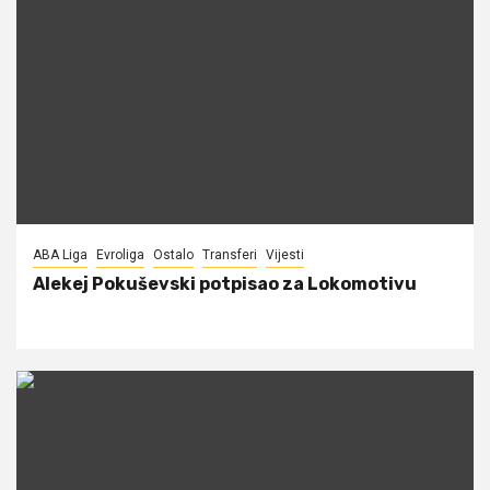
ABA Liga
Evroliga
Ostalo
Transferi
Vijesti
Alekej Pokuševski potpisao za Lokomotivu