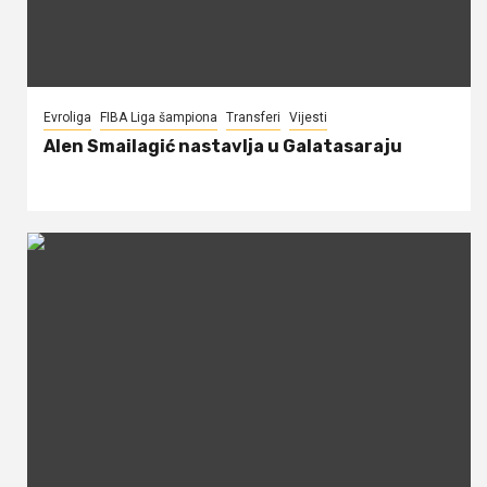
Evroliga
FIBA Liga šampiona
Transferi
Vijesti
Alen Smailagić nastavlja u Galatasaraju