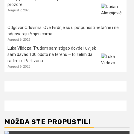
prozore
August 7, 2026
Odgovor Orlovima: ​Ove tvrdnje su u potpunosti netačne i ne
odgovaraju činjenicama
August 6, 2026
Luka Vildoza: Trudom sam stigao dovde i uvijek
sam davao 100 odsto na terenu – to želim da
radim i u Partizanu
August 6, 2026
MOŽDA STE PROPUSTILI