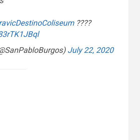
s
ravicDestinoColiseum
????
/83rTK1JBql
 (@SanPabloBurgos)
July 22, 2020