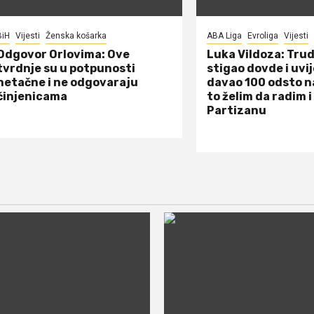
BiH
Vijesti
Ženska košarka
ABA Liga
Evroliga
Vijesti
Odgovor Orlovima: ​Ove
Luka Vildoza: Tru
tvrdnje su u potpunosti
stigao dovde i uvi
netačne i ne odgovaraju
davao 100 odsto n
činjenicama
to želim da radim i
Partizanu