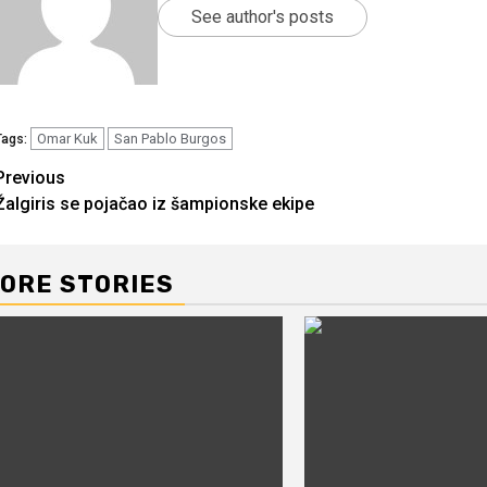
See author's posts
Omar Kuk
San Pablo Burgos
Tags:
Continue
Previous
Žalgiris se pojačao iz šampionske ekipe
Reading
ORE STORIES