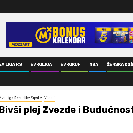
VA LIGA RS
EVROLIGA
EVROKUP
NBA
ŽENSKA KO
prešao u Burgos
Prva Liga Republike Srpske
Vijesti
Bivši plej Zvezde i Budućnos