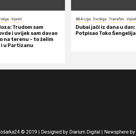
roliga
Vijesti
ABA Liga
Evroliga
Transferi
Vijest
doza: Trudom sam
Dubai jači iz dana u dan:
ovde i uvijek sam davao
Potpisao Toko Šengelija
o na terenu – to želim
 i u Partizanu
Košarka24 © 2019 | Designed by Diarium Digital
|
Newsphere
by 