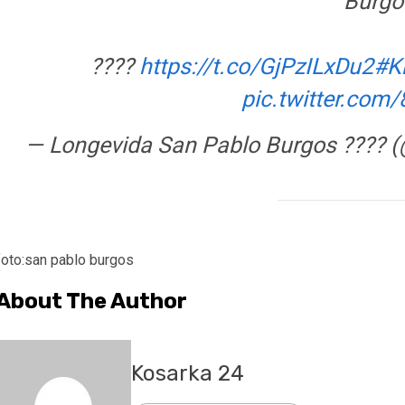
Burgo
????
https://t.co/GjPzILxDu2
#K
pic.twitter.com
— Longevida San Pablo Burgos ????
foto:san pablo burgos
About The Author
Kosarka 24