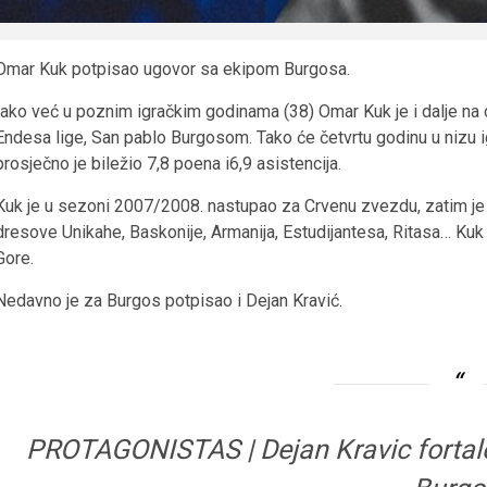
Omar Kuk potpisao ugovor sa ekipom Burgosa.
Iako već u poznim igračkim godinama (38) Omar Kuk je i dalje na c
Endesa lige, San pablo Burgosom. Tako će četvrtu godinu u nizu ig
prosječno je biležio 7,8 poena i6,9 asistencija.
Kuk je u sezoni 2007/2008. nastupao za Crvenu zvezdu, zatim je 
dresove Unikahe, Baskonije, Armanija, Estudijantesa, Ritasa… Kuk j
Gore.
Nedavno je za Burgos potpisao i Dejan Kravić.
PROTAGONISTAS | Dejan Kravic fortalec