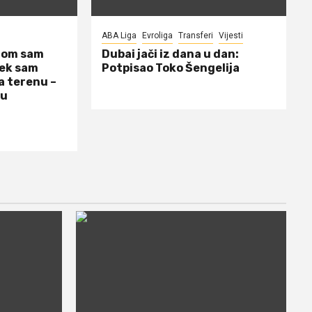
ABA Liga
Evroliga
Transferi
Vijesti
dom sam
Dubai jači iz dana u dan:
jek sam
Potpisao Toko Šengelija
a terenu –
 u