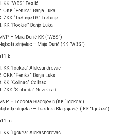
1. KK “WBS” Teslić
2. OKK “Feniks” Banja Luka
3. ŽKK “Trebinje 03” Trebinje
4. KK “Rookie” Banja Luka
MVP – Maja Đurić KK (“WBS”)
Najbolji strijelac – Maja Đurić (KK “WBS”)
u11 ž
1. KK “Igokea” Aleksandrovac
2. OKK “Feniks” Banja Luka
3. KK “Čelinac” Čelinac
4. ŽKK “Sloboda” Novi Grad
MVP – Teodora Blagojević (KK “Igokea”)
Najbolji strijelac – Teodora Blagojević ( KK “Igokea”)
u11 m
1. KK “Igokea” Alekasndrovac