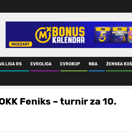
VA LIGA RS
EVROLIGA
EVROKUP
NBA
ŽENSKA KO
OKK Feniks – turnir za 10.