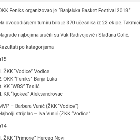
OKK Feniks organizovao je “Banjaluka Basket Festival 2018.”
Na ovogodišnjem turniru bilo je 370 učesnika iz 23 ekipe. Takmiči
Nagrade najbojima uručili su Vuk Radivojević i Slađana Golić.
Rezultati po kategorijama
u15
1. ŽKK “Vodice” Vodice
2. OKK “Feniks” Banja Luka
3. KK “WBS” Teslić
4. KK “Igokea” Aleksandrovac
MVP – Barbara Vunić (ŽKK “Vodice”)
Najbolji strijelac – Iva Vunić (ŽKK “Vodice”
u14
1. ŽKK “Primorje” Herceg Novi