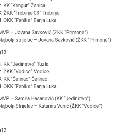
2. KK “Kengur” Zenica
3. ŽKK “Trebinje 03” Trebinje
4. OKK “Feniks” Banja Luka
MVP – Jovana Savković (ŽKK “Primorje”)
Najbolji strijelac – Jovana Savković (ŽKK “Primorje”)
u13
1. KK “Jedinstvo” Tuzla
2. ŽKK “Vodice” Vodice
3. KK “Čelinac” Čelinac
4. OKK “Feniks” Banja Luka
MVP – Samira Hasanović (KK “Jedinstvo”)
Najbolji Strijelac – Katarina Vunić (ŽKK “Vodice”)
u12