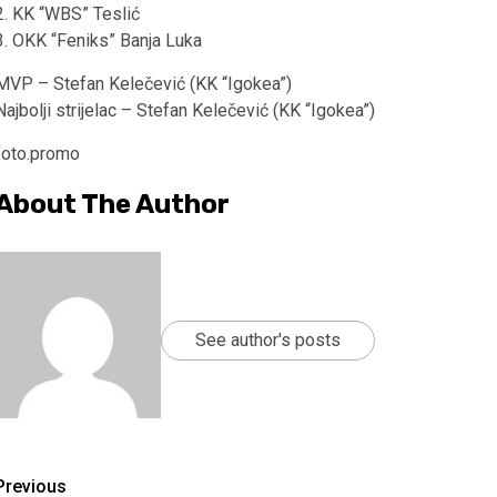
2. KK “WBS” Teslić
3. OKK “Feniks” Banja Luka
MVP – Stefan Kelečević (KK “Igokea”)
Najbolji strijelac – Stefan Kelečević (KK “Igokea”)
foto.promo
About The Author
See author's posts
Continue
Previous