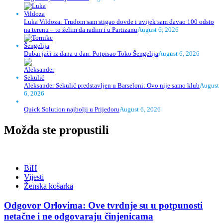
Luka Vildoza: Trudom sam stigao dovde i uvijek sam davao 100 odsto
na terenu – to želim da radim i u Partizanu
August 6, 2026
Dubai jači iz dana u dan: Potpisao Toko Šengelija
August 6, 2026
Aleksander Sekulić predstavljen u Barseloni: Ovo nije samo klub
August
6, 2026
Quick Solution najbolji u Prijedoru
August 6, 2026
Možda ste propustili
BiH
Vijesti
Ženska košarka
Odgovor Orlovima: ​Ove tvrdnje su u potpunosti
netačne i ne odgovaraju činjenicama