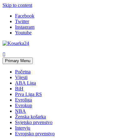
Skip to content
Facebook
Twitter
Instagram
Youtube
Primary Menu
Početna
Vijesti
ABA Liga
BiH
Prva Liga RS
Evroliga
Evrokup
NBA
Ženska košarka
Svjetsko prvenstvo
Intervju
Evropsko prvenstvo