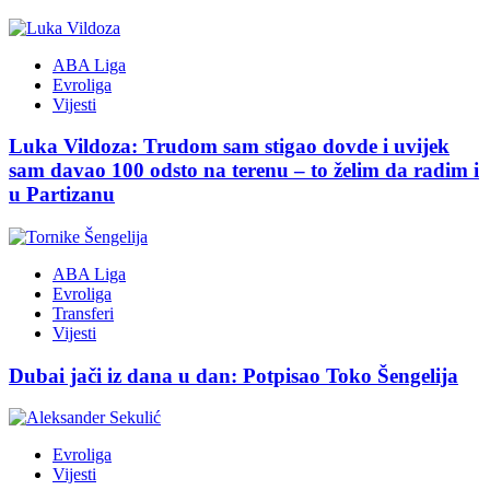
ABA Liga
Evroliga
Vijesti
Luka Vildoza: Trudom sam stigao dovde i uvijek
sam davao 100 odsto na terenu – to želim da radim i
u Partizanu
ABA Liga
Evroliga
Transferi
Vijesti
Dubai jači iz dana u dan: Potpisao Toko Šengelija
Evroliga
Vijesti