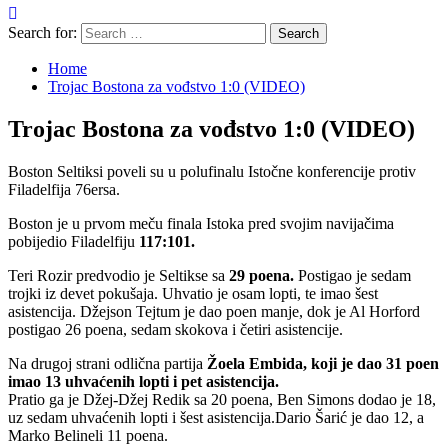
Search for:
Home
Trojac Bostona za vođstvo 1:0 (VIDEO)
Trojac Bostona za vođstvo 1:0 (VIDEO)
Boston Seltiksi poveli su u polufinalu Istočne konferencije protiv
Filadelfija 76ersa.
Boston je u prvom meču finala Istoka pred svojim navijačima
pobijedio Filadelfiju
117:101.
Teri Rozir predvodio je Seltikse sa
29 poena.
Postigao je sedam
trojki iz devet pokušaja. Uhvatio je osam lopti, te imao šest
asistencija. Džejson Tejtum je dao poen manje, dok je Al Horford
postigao 26 poena, sedam skokova i četiri asistencije.
Na drugoj strani odlična partija
Žoela Embida, koji je dao 31 poen
imao 13 uhvaćenih lopti i pet asistencija.
Pratio ga je Džej-Džej Redik sa 20 poena, Ben Simons dodao je 18,
uz sedam uhvaćenih lopti i šest asistencija.Dario Šarić je dao 12, a
Marko Belineli 11 poena.