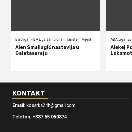
Evroliga
FIBA Liga šampiona
Transferi
Vijesti
ABA Liga
Ev
Alen Smailagić nastavlja u
Alekej P
Galatasaraju
Lokomot
KONTAKT
Email:
kosarka24h@gmail.com
Telefon: +387 65 050874