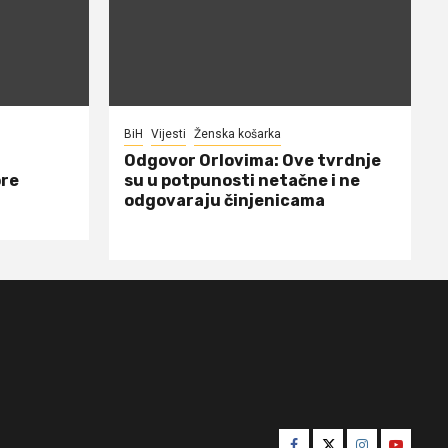
BiH
Vijesti
Ženska košarka
Odgovor Orlovima: ​Ove tvrdnje
ore
su u potpunosti netačne i ne
odgovaraju činjenicama
Facebook
Twitter
Instagram
Youtube