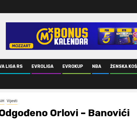
VA LIGA RS
EVROLIGA
EVROKUP
NBA
ŽENSKA KO
BiH
Vijesti
Odgođeno Orlovi – Banovići