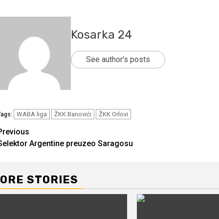
Kosarka 24
See author's posts
WABA liga
ŽKK Banovići
ŽKK Orlovi
Tags:
Continue
Previous
Selektor Argentine preuzeo Saragosu
Reading
ORE STORIES