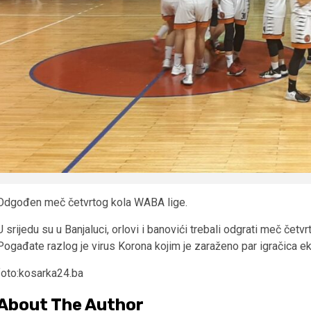
Odgođen meč četvrtog kola WABA lige.
U srijedu su u Banjaluci, orlovi i banovići trebali odgrati meč čet
Pogađate razlog je virus Korona kojim je zaraženo par igračica e
foto:kosarka24.ba
About The Author