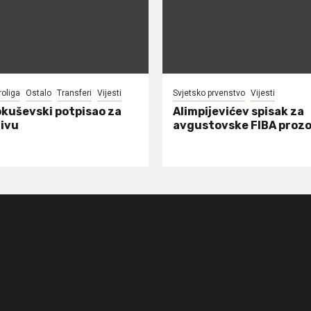
roliga
Ostalo
Transferi
Vijesti
Svjetsko prvenstvo
Vijesti
okuševski potpisao za
Alimpijevićev spisak za
ivu
avgustovske FIBA proz