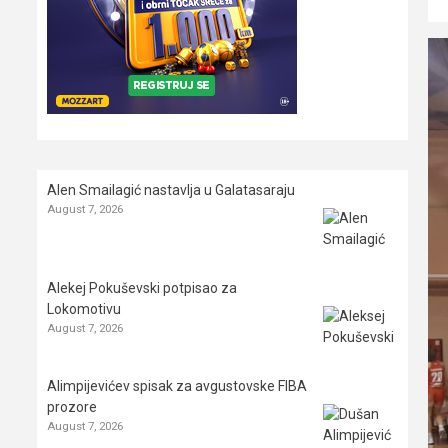
Alen Smailagić nastavlja u Galatasaraju
August 7, 2026
Alekej Pokuševski potpisao za
Lokomotivu
August 7, 2026
Alimpijevićev spisak za avgustovske FIBA
prozore
August 7, 2026