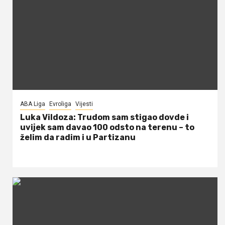
ABA Liga
Evroliga
Vijesti
Luka Vildoza: Trudom sam stigao dovde i
uvijek sam davao 100 odsto na terenu – to
želim da radim i u Partizanu