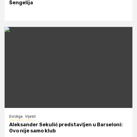
Šengelija
Evroliga
Vijesti
Aleksander Sekulić predstavljen u Barseloni:
Ovo nije samo klub