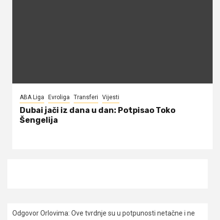
ABA Liga
Evroliga
Transferi
Vijesti
Dubai jači iz dana u dan: Potpisao Toko
Šengelija
Odgovor Orlovima: ​Ove tvrdnje su u potpunosti netačne i ne