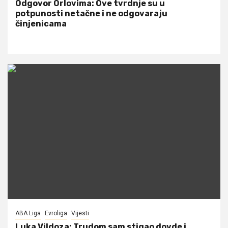
Odgovor Orlovima: ​Ove tvrdnje su u
potpunosti netačne i ne odgovaraju
činjenicama
ABA Liga
Evroliga
Vijesti
Luka Vildoza: Trudom sam stigao dovde i