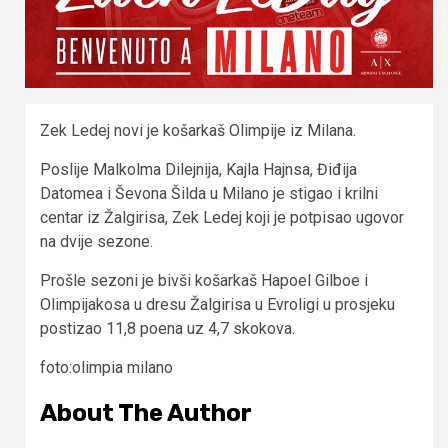
Zek Ledej novi je košarkaš Olimpije iz Milana.
Poslije Malkolma Dilejnija, Kajla Hajnsa, Điđija
Datomea i Ševona Šilda u Milano je stigao i krilni
centar iz Žalgirisa, Zek Ledej koji je potpisao ugovor
na dvije sezone.
Prošle sezoni je bivši košarkaš Hapoel Gilboe i
Olimpijakosa u dresu Žalgirisa u Evroligi u prosjeku
postizao 11,8 poena uz 4,7 skokova.
foto:olimpia milano
About The Author