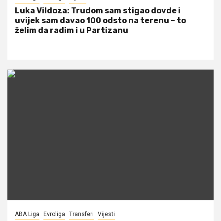
Luka Vildoza: Trudom sam stigao dovde i
uvijek sam davao 100 odsto na terenu – to
želim da radim i u Partizanu
ABA Liga
Evroliga
Transferi
Vijesti