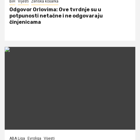
BiH
Vijesti
Ženska košarka
Odgovor Orlovima: ​Ove tvrdnje su u
potpunosti netačne i ne odgovaraju
činjenicama
ABA Liga
Evroliga
Vijesti