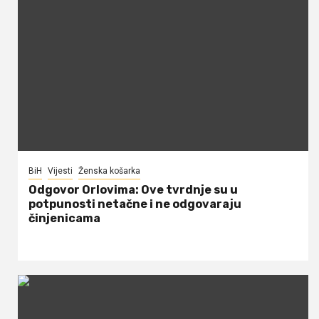
BiH
Vijesti
Ženska košarka
Odgovor Orlovima: ​Ove tvrdnje su u
potpunosti netačne i ne odgovaraju
činjenicama