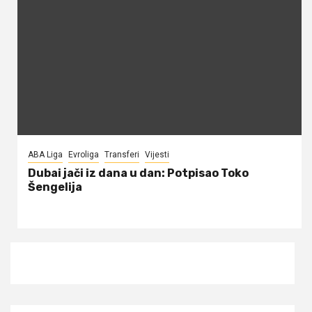
ABA Liga
Evroliga
Transferi
Vijesti
Dubai jači iz dana u dan: Potpisao Toko
Šengelija