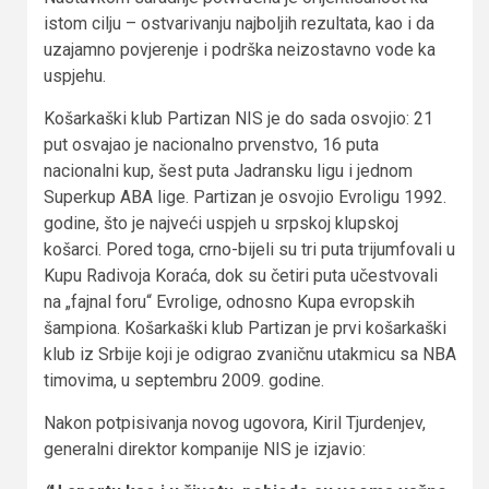
istom cilju – ostvarivanju najboljih rezultata, kao i da
uzajamno povjerenje i podrška neizostavno vode ka
uspjehu.
Košarkaški klub Partizan NIS je do sada osvojio: 21
put osvajao je nacionalno prvenstvo, 16 puta
nacionalni kup, šest puta Jadransku ligu i jednom
Superkup ABA lige. Partizan je osvojio Evroligu 1992.
godine, što je najveći uspjeh u srpskoj klupskoj
košarci. Pored toga, crno-bijeli su tri puta trijumfovali u
Kupu Radivoja Koraća, dok su četiri puta učestvovali
na „fajnal foru“ Evrolige, odnosno Kupa evropskih
šampiona. Košarkaški klub Partizan je prvi košarkaški
klub iz Srbije koji je odigrao zvaničnu utakmicu sa NBA
timovima, u septembru 2009. godine.
Nakon potpisivanja novog ugovora, Kiril Tjurdenjev,
generalni direktor kompanije NIS je izjavio: