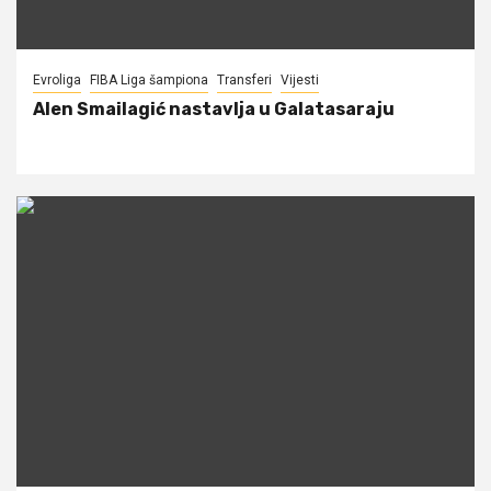
Evroliga
FIBA Liga šampiona
Transferi
Vijesti
Alen Smailagić nastavlja u Galatasaraju