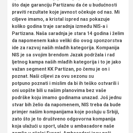
što daje garanciju Partizanu da će u budućnosti
praviti rezultate koje javnost očekuje od nas. Mi
ciljeve imamo, a kristal ispred nas pokazuje
koliko godina traje saradnja između NIS-a i
Partizana. Naša saradnja je stara 14 godina i želim
da napomenem kako veliki dio ovog sponzorstva
ide za razvoj naših mlađih kategorija. Kompanija
NIS je sa svojim brendom Jazak podržala i rad
ljetnog kampa naših mlađih kategorija i to je jako
važan segment KK Partizan, po čemu je on i
poznat. Naši ciljevi za ovu sezonu su
potpuno poznati i mislim da bi ih teško ostvarili i
oni uopšte bili u našim planovima bez vaše
podrške koju imamo godinama unazad. Još jednu
stvar bih želio da napomenem, NIS treba da bude
primjer našim kompanijama koje posluju u Srbiji,
zato što je to društveno odgovorna kompanija
koja ulažući u sport, ulaže u ambasadore naše