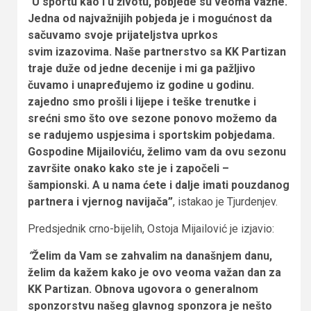
“
U sportu kao i u životu, pobjede su veoma važne.
Jedna od najvažnijih pobjeda je i mogućnost da
sačuvamo svoje prijateljstva uprkos
svim izazovima. Naše partnerstvo sa KK Partizan
traje duže od jedne decenije i mi ga pažljivo
čuvamo i unapređujemo iz godine u godinu.
zajedno smo prošli i lijepe i teške trenutke i
srećni smo što ove sezone ponovo možemo da
se radujemo uspjesima i sportskim pobjedama.
Gospodine Mijailoviću, želimo vam da ovu sezonu
završite onako kako ste je i započeli –
šampionski. A u nama ćete i dalje imati pouzdanog
partnera i vjernog navijača”
, istakao je Tjurdenjev.
Predsjednik crno-bijelih, Ostoja Mijailović je izjavio:
“
Želim da Vam se zahvalim na današnjem danu,
želim da kažem kako je ovo veoma važan dan za
KK Partizan. Obnova ugovora o generalnom
sponzorstvu našeg glavnog sponzora je nešto