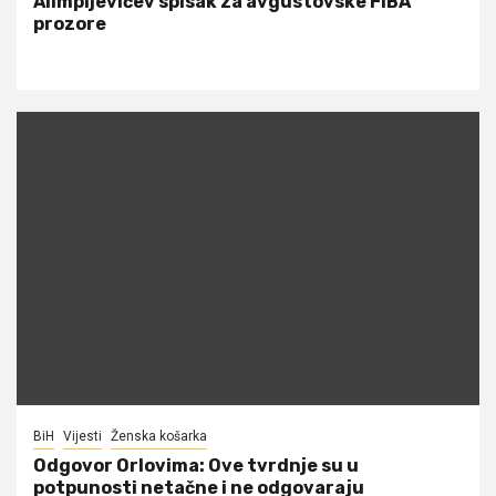
Alimpijevićev spisak za avgustovske FIBA
prozore
BiH
Vijesti
Ženska košarka
Odgovor Orlovima: ​Ove tvrdnje su u
potpunosti netačne i ne odgovaraju