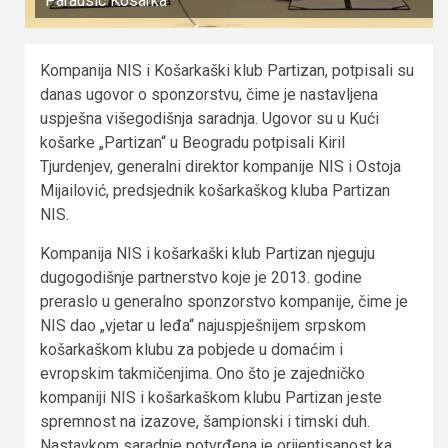
Parausic Kosarka
Kompanija NIS i Košarkaški klub Partizan, potpisali su
danas ugovor o sponzorstvu, čime je nastavljena
uspješna višegodišnja saradnja. Ugovor su u Kući
košarke „Partizan“ u Beogradu potpisali Kiril
Tjurdenjev, generalni direktor kompanije NIS i Ostoja
Mijailović, predsjednik košarkaškog kluba Partizan
NIS.
Kompanija NIS i košarkaški klub Partizan njeguju
dugogodišnje partnerstvo koje je 2013. godine
preraslo u generalno sponzorstvo kompanije, čime je
NIS dao „vjetar u leđa“ najuspješnijem srpskom
košarkaškom klubu za pobjede u domaćim i
evropskim takmičenjima. Ono što je zajedničko
kompaniji NIS i košarkaškom klubu Partizan jeste
spremnost na izazove, šampionski i timski duh.
Nastavkom saradnje potvrđena je orijentisanost ka