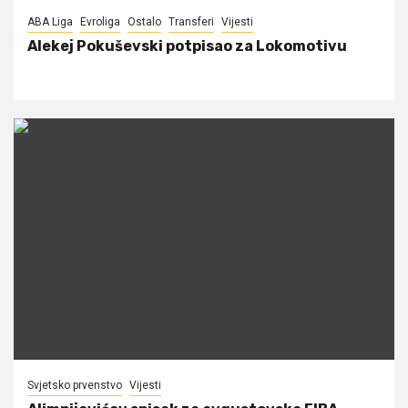
ABA Liga
Evroliga
Ostalo
Transferi
Vijesti
Alekej Pokuševski potpisao za Lokomotivu
Svjetsko prvenstvo
Vijesti