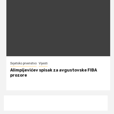
Svjetsko prvenstvo
Vijesti
Alimpijevićev spisak za avgustovske FIBA
prozore