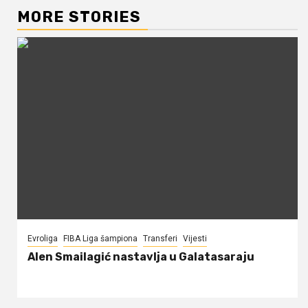
MORE STORIES
Evroliga
FIBA Liga šampiona
Transferi
Vijesti
Alen Smailagić nastavlja u Galatasaraju