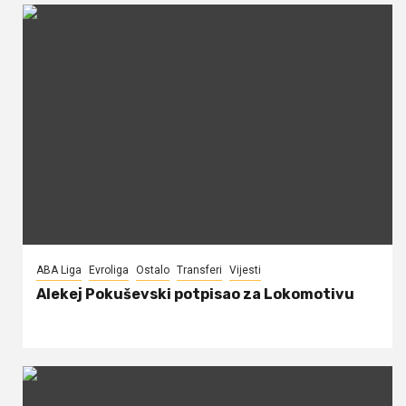
ABA Liga
Evroliga
Ostalo
Transferi
Vijesti
Alekej Pokuševski potpisao za Lokomotivu