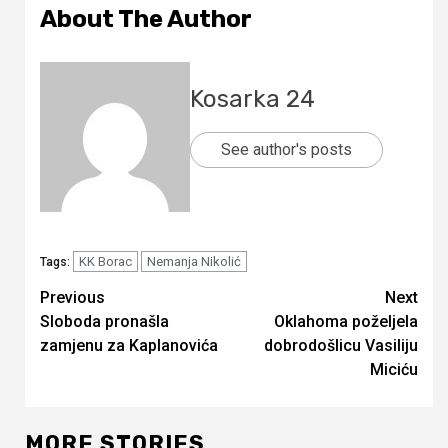
About The Author
Kosarka 24
See author's posts
KK Borac
Nemanja Nikolić
Tags:
Continue
Previous
Next
Sloboda pronašla
Oklahoma poželjela
Reading
zamjenu za Kaplanovića
dobrodošlicu Vasiliju
Miciću
MORE STORIES