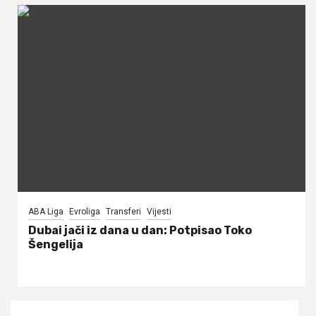
ABA Liga
Evroliga
Transferi
Vijesti
Dubai jači iz dana u dan: Potpisao Toko
Šengelija