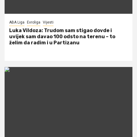
ABA Liga
Evroliga
Vijesti
Luka Vildoza: Trudom sam stigao dovde i
uvijek sam davao 100 odsto na terenu – to
želim da radim i u Partizanu