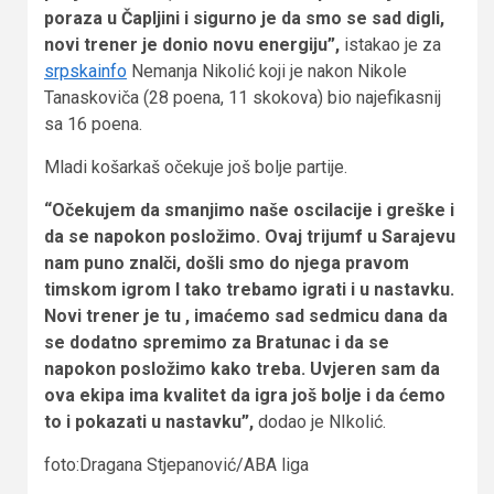
poraza u Čapljini i sigurno je da smo se sad digli,
novi trener je donio novu energiju”,
istakao je za
srpskainfo
Nemanja Nikolić koji je nakon Nikole
Tanaskoviča (28 poena, 11 skokova) bio najefikasnij
sa 16 poena.
Mladi košarkaš očekuje još bolje partije.
“Očekujem da smanjimo naše oscilacije i greške i
da se napokon posložimo. Ovaj trijumf u Sarajevu
nam puno znalči, došli smo do njega pravom
timskom igrom I tako trebamo igrati i u nastavku.
Novi trener je tu , imaćemo sad sedmicu dana da
se dodatno spremimo za Bratunac i da se
napokon posložimo kako treba. Uvjeren sam da
ova ekipa ima kvalitet da igra još bolje i da ćemo
to i pokazati u nastavku”,
dodao je NIkolić.
foto:Dragana Stjepanović/ABA liga