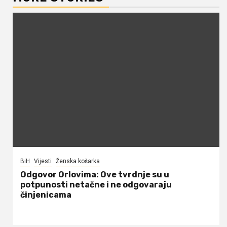
BiH
Vijesti
Ženska košarka
Odgovor Orlovima: ​Ove tvrdnje su u
potpunosti netačne i ne odgovaraju
činjenicama