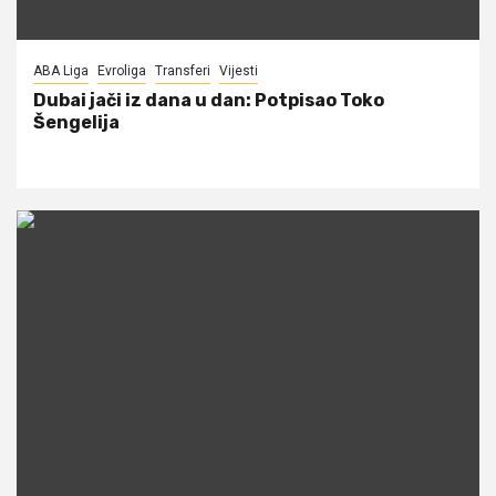
ABA Liga
Evroliga
Transferi
Vijesti
Dubai jači iz dana u dan: Potpisao Toko
Šengelija