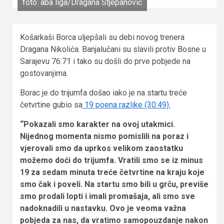
foto: aba liga/Dragana Stjepanović
Košarkaši Borca uljepšali su debi novog trenera
Dragana Nikolića. Banjalučani su slavili protiv Bosne u
Sarajevu 76:71 i tako su došli do prve pobjede na
gostovanjima.
Borac je do trijumfa došao iako je na startu treće
četvrtine gubio sa
19 poena razlike (30:49).
“Pokazali smo karakter na ovoj utakmici.
Nijednog momenta nismo pomislili na poraz i
vjerovali smo da uprkos velikom zaostatku
možemo doći do trijumfa. Vratili smo se iz minus
19 za sedam minuta treće četvrtine na kraju koje
smo čak i poveli. Na startu smo bili u grču, previše
smo prodali lopti i imali promašaja, ali smo sve
nadoknadili u nastavku. Ovo je veoma važna
pobjeda za nas, da vratimo samopouzdanje nakon