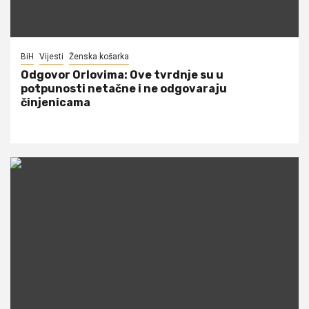
BiH
Vijesti
Ženska košarka
Odgovor Orlovima: ​Ove tvrdnje su u
potpunosti netačne i ne odgovaraju
činjenicama