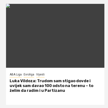
ABA Liga
Evroliga
Vijesti
Luka Vildoza: Trudom sam stigao dovde i
uvijek sam davao 100 odsto na terenu – to
želim da radim i u Partizanu