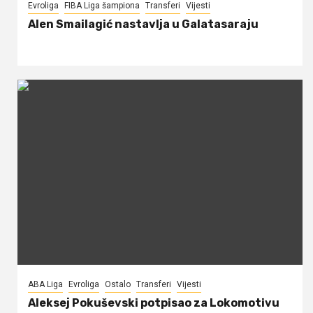
Evroliga
FIBA Liga šampiona
Transferi
Vijesti
Alen Smailagić nastavlja u Galatasaraju
ABA Liga
Evroliga
Ostalo
Transferi
Vijesti
Aleksej Pokuševski potpisao za Lokomotivu