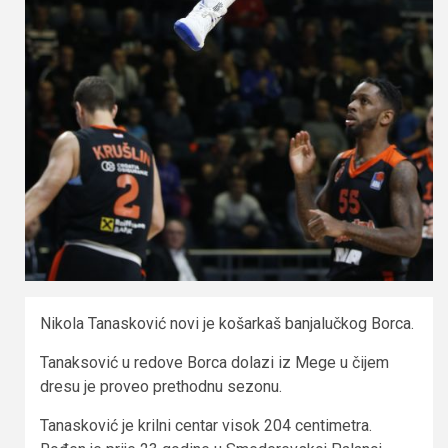
Nikola Tanasković novi je košarkaš banjalučkog Borca.
Tanaksović u redove Borca dolazi iz Mege u čijem
dresu je proveo prethodnu sezonu.
Tanasković je krilni centar visok 204 centimetra.