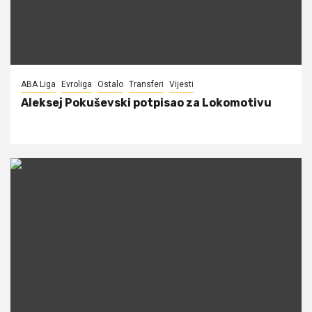
ABA Liga
Evroliga
Ostalo
Transferi
Vijesti
Aleksej Pokuševski potpisao za Lokomotivu