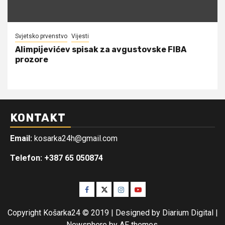
Svjetsko prvenstvo
Vijesti
Alimpijevićev spisak za avgustovske FIBA
prozore
KONTAKT
Email:
kosarka24h@gmail.com
Telefon: +387 65 050874
Facebook
Twitter
Instagram
Youtube
Copyright Košarka24 © 2019 | Designed by Diarium Digital
|
Newsphere
by AF themes.