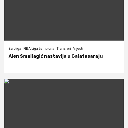
Evroliga
FIBA Liga šampiona
Transferi
Vijesti
Alen Smailagić nastavlja u Galatasaraju