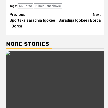
KK Borac
Nikola Tanasković
Tags:
Continue
Previous
Next
Sportska saradnja Igokee
Saradnja Igokee i Borca
Reading
i Borca
MORE STORIES