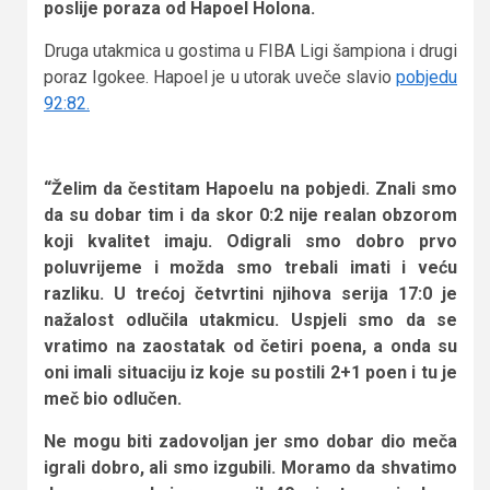
poslije poraza od Hapoel Holona.
Druga utakmica u gostima u FIBA Ligi šampiona i drugi
poraz Igokee. Hapoel je u utorak uveče slavio
pobjedu
92:82.
“Želim da čestitam Hapoelu na pobjedi. Znali smo
da su dobar tim i da skor 0:2 nije realan obzorom
koji kvalitet imaju. Odigrali smo dobro prvo
poluvrijeme i možda smo trebali imati i veću
razliku. U trećoj četvrtini njihova serija 17:0 je
nažalost odlučila utakmicu. Uspjeli smo da se
vratimo na zaostatak od četiri poena, a onda su
oni imali situaciju iz koje su postili 2+1 poen i tu je
meč bio odlučen.
Ne mogu biti zadovoljan jer smo dobar dio meča
igrali dobro, ali smo izgubili. Moramo da shvatimo