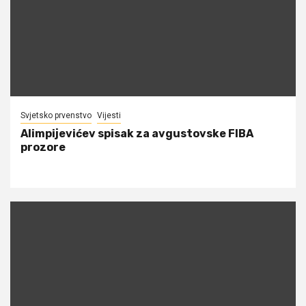
Svjetsko prvenstvo
Vijesti
Alimpijevićev spisak za avgustovske FIBA
prozore