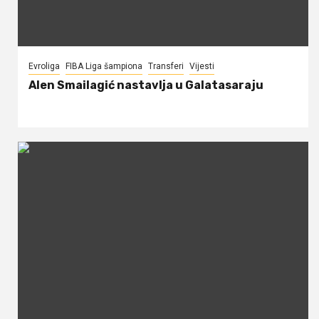
Evroliga
FIBA Liga šampiona
Transferi
Vijesti
Alen Smailagić nastavlja u Galatasaraju