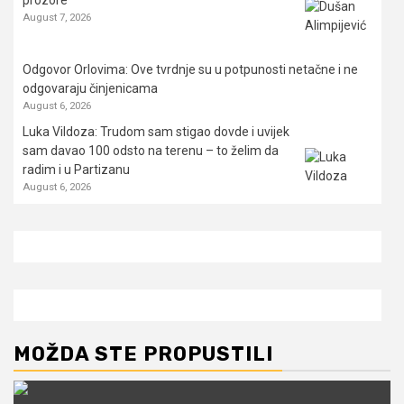
prozore
August 7, 2026
Odgovor Orlovima: ​Ove tvrdnje su u potpunosti netačne i ne
odgovaraju činjenicama
August 6, 2026
Luka Vildoza: Trudom sam stigao dovde i uvijek
sam davao 100 odsto na terenu – to želim da
radim i u Partizanu
August 6, 2026
MOŽDA STE PROPUSTILI