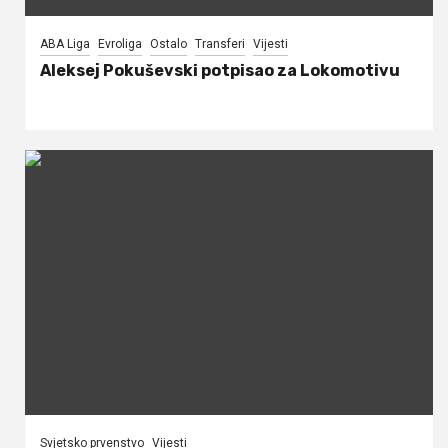
ABA Liga
Evroliga
Ostalo
Transferi
Vijesti
Aleksej Pokuševski potpisao za Lokomotivu
Svjetsko prvenstvo
Vijesti