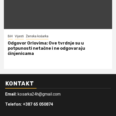
BiH
Vijesti
Ženska košarka
Odgovor Orlovima: ​Ove tvrdnje su u
potpunosti netačne i ne odgovaraju
činjenicama
KONTAKT
Email:
kosarka24h@gmail.com
Telefon: +387 65 050874