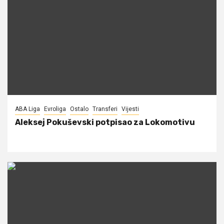
ABA Liga
Evroliga
Ostalo
Transferi
Vijesti
Aleksej Pokuševski potpisao za Lokomotivu