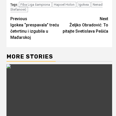
Fiba Liga šampiona
Hapoel Holon
Igokea
Nenad
Tags:
Stefanović
Continue
Previous
Next
Igokea “prespavala” treću
Željko Obradović: To
Reading
četvrtinu i izgubila u
pitajte Svetislava Pešića
Mađarskoj
MORE STORIES