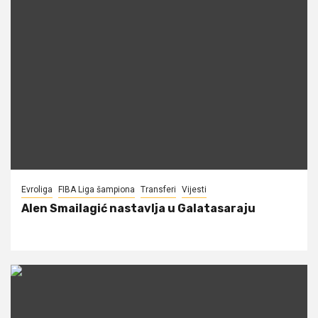
Evroliga
FIBA Liga šampiona
Transferi
Vijesti
Alen Smailagić nastavlja u Galatasaraju