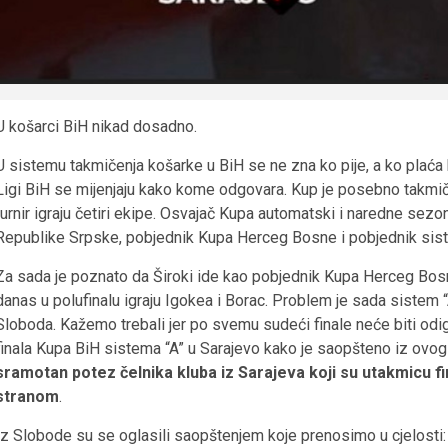
U košarci BiH nikad dosadno.
U sistemu takmičenja košarke u BiH se ne zna ko pije, a ko plaća 
Ligi BiH se mijenjaju kako kome odgovara. Kup je posebno takmičen
turnir igraju četiri ekipe. Osvajač Kupa automatski i naredne sezon
Republike Srpske, pobjednik Kupa Herceg Bosne i pobjednik sistem
Za sada je poznato da Široki ide kao pobjednik Kupa Herceg Bosne
danas u polufinalu igraju Igokea i Borac. Problem je sada sistem “A
Sloboda. Kažemo trebali jer po svemu sudeći finale neće biti od
finala Kupa BiH sistema “A” u Sarajevo kako je saopšteno iz ovog
sramotan potez čelnika kluba iz Sarajeva koji su utakmicu 
stranom
.
Iz Slobode su se oglasili saopštenjem koje prenosimo u cjelosti: