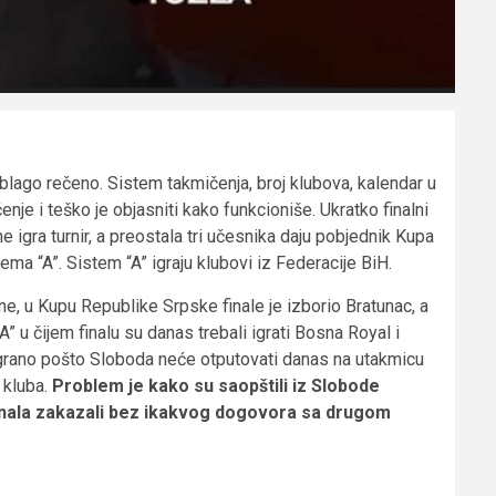
blago rečeno. Sistem takmičenja, broj klubova, kalendar u
je i teško je objasniti kako funkcioniše. Ukratko finalni
e igra turnir, a preostala tri učesnika daju pobjednik Kupa
a “A”. Sistem “A” igraju klubovi iz Federacije BiH.
, u Kupu Republike Srpske finale je izborio Bratunac, a
” u čijem finalu su danas trebali igrati Bosna Royal i
igrano pošto Sloboda neće otputovati danas na utakmicu
 kluba.
Problem je kako su saopštili iz Slobode
finala zakazali bez ikakvog dogovora sa drugom