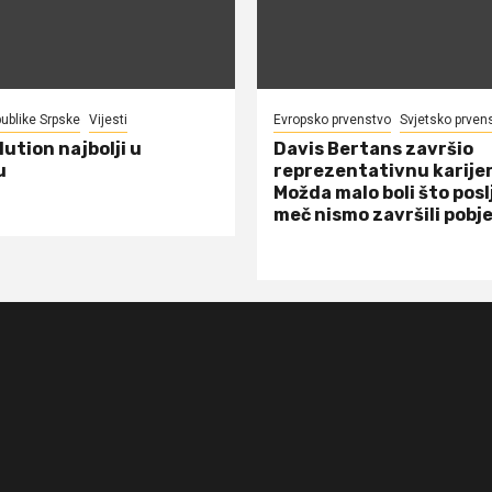
ublike Srpske
Vijesti
Evropsko prvenstvo
Svjetsko prven
ution najbolji u
Davis Bertans završio
u
reprezentativnu karije
Možda malo boli što posl
meč nismo završili pob