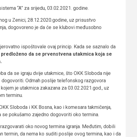
tema “A” za srijedu, 03.02.2021. godine.
nog u Zenici, 28.12.2020.godine, uz prisustvo
enja, dogovoreno je da će se klubovi međusobno
jerovatno ispoštovale ovaj princip. Kada se saznalo da
e predloženo da se prvenstvena utakmica koja se
.
reba da se igraju dvije utakmice, što OKK Sloboda nije
e dogovoriti. Odmah poslije telefonskog razgovora
kojem je utakmica zakazana za 03.02.2021.god., uz
om terminu.
 OKK Sloboda i KK Bosna, kao i komesara takmičenja,
da se pokušamo zajedno dogovoriti oko termina.
razgovarati oko novog termina igranja. Međutim, dobili
n termin, da nema ko suditi poslije ovog termina, kao i da