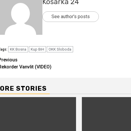
Kosarka 24
See author's posts
KK Bosna
Kup BiH
OKK Sloboda
Tags:
Continue
Previous
Rekorder Vanvlit (VIDEO)
Reading
ORE STORIES