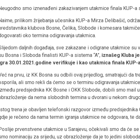
Neugodno smo iznenađeni zakazivanjem utakmice finala KUP-a sis
Naime, prilikom žrijebanja učesnika KUP-a Mirza Delibašić, održa
predstavnika klubova Bosne, Čelika, Slobode i komesara takmič
dogovarati oko termina odigravanja utakmica.
Slijedom daljnih događaja, sve zakazane i odigrane utakmice su v
su Bosna i Sloboda finalisti KUP-a sistema “A”,
iznašeg Kluba j
igra 30.01.2021.godine verifikuje i kao utakmica finala KUP-a
Već na prvu, iz KK Bosna su odbili ovaj prijedlog, smatrajući da t
osporila, ali smo rekli da ćemo se o terminu odigravanja utakmic
između predsjednika KK Bosne i OKK Slobode, dobili smo mail u 
obrazloženje da nema slobodnih termina u dvorani u nekom drug
Istog trena je obavljen telefonski razgovor između predsjednika
gdje je rečeno da nama termin igranja utakmice ne odgovara, te 
Poslije prvenstvene utakmice u Sarajevu, očekivali smo da će se 
smo nominaciju za srijedu, uz obrazloženje da je to jedini sloboda