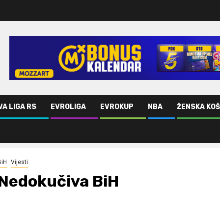
VA LIGA RS
EVROLIGA
EVROKUP
NBA
ŽENSKA KO
BiH
Vijesti
Nedokučiva BiH