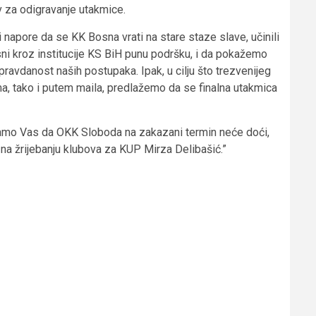
ov za odigravanje utakmice.
 napore da se KK Bosna vrati na stare staze slave, učinili
ni kroz institucije KS BiH punu podršku, i da pokažemo
ravdanost naših postupaka. Ipak, u cilju što trezvenijeg
a, tako i putem maila, predlažemo da se finalna utakmica
avamo Vas da OKK Sloboda na zakazani termin neće doći,
a žrijebanju klubova za KUP Mirza Delibašić.”