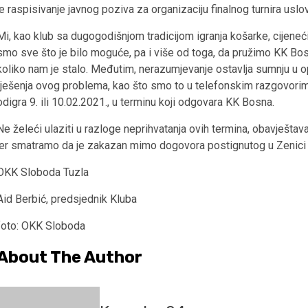
je raspisivanje javnog poziva za organizaciju finalnog turnira usl
Mi, kao klub sa dugogodišnjom tradicijom igranja košarke, cijeneći
smo sve što je bilo moguće, pa i više od toga, da pružimo KK Bos
koliko nam je stalo. Međutim, nerazumjevanje ostavlja sumnju u op
rješenja ovog problema, kao što smo to u telefonskim razgovorim
odigra 9. ili 10.02.2021., u terminu koji odgovara KK Bosna.
Ne želeći ulaziti u razloge neprihvatanja ovih termina, obavješt
jer smatramo da je zakazan mimo dogovora postignutog u Zenici n
OKK Sloboda Tuzla
Aid Berbić, predsjednik Kluba
foto: OKK Sloboda
About The Author