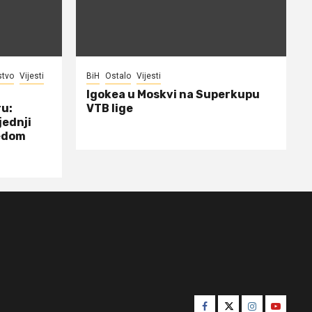
stvo
Vijesti
BiH
Ostalo
Vijesti
Igokea u Moskvi na Superkupu
ru:
VTB lige
jednji
jedom
Facebook
Twitter
Instagram
Youtube