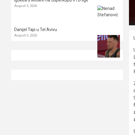
Igokea u Moskvi na Superkupu VTB lige
August 5, 2026
Danijel Tajs u Tel Avivu
August 5, 2026