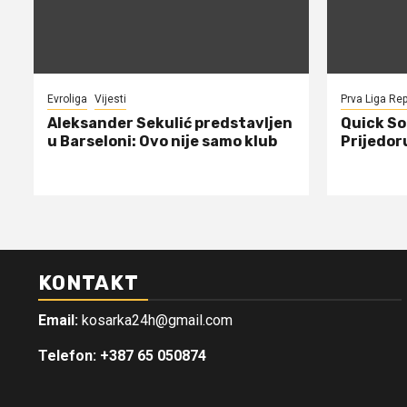
Evroliga
Vijesti
Prva Liga Rep
Aleksander Sekulić predstavljen
Quick Sol
u Barseloni: Ovo nije samo klub
Prijedor
KONTAKT
Email:
kosarka24h@gmail.com
Telefon: +387 65 050874