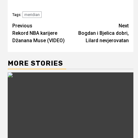
meridian
Tags:
Continue
Previous
Next
Rekord NBA karijere
Bogdan i Bjelica dobri,
Reading
Džanana Muse (VIDEO)
Lilard nevjerovatan
MORE STORIES