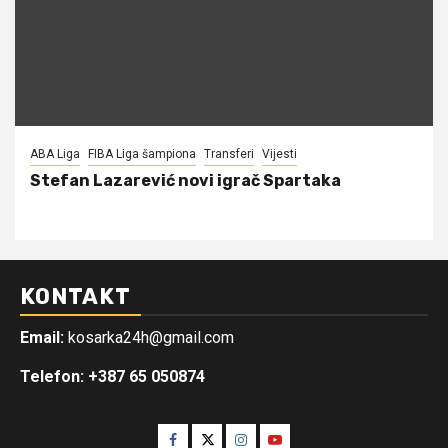
ABA Liga
FIBA Liga šampiona
Transferi
Vijesti
Stefan Lazarević novi igrač Spartaka
KONTAKT
Email:
kosarka24h@gmail.com
Telefon: +387 65 050874
Facebook
Twitter
Instagram
Youtube