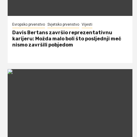
Evropsko prvenstvo
Svjetsko prvenstvo
Vijesti
Davis Bertans završio reprezentativnu
karijeru: Možda malo boli što posljednji meč
nismo završili pobjedom