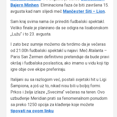
Bajern Minhen
. Eliminaciona faza će biti završena 15.
avgusta kad nam slijedi meč
Mančester Siti – Lion
.
Sam kraj svima nama će prirediti fudbalski spektakl.
Veliko finale je planirano da se odigra na lisabonskom
„Lužu“ i to 23. avgusta.
I zato bez sumnje možemo da tvrdimo da je večeras
od 21.00h fudbalski spektakl u najavi. Meč Atalanta –
Paris San Žermen definitivno pretenduje da bude pravi
okršaj i fudbalska poslastica, ako imamo u vidu koji tip
igre obje ove ekipe preferiraju.
Italijani su sa razlogom već, postali svjetski hit u Ligi
Šampiona, a još uz to, nikad nisu bili u boljoj formi.
Prkos i želja izlaze „Svecima“ večeras na teren. Ovo
uzbuđenje Meridian prati sa fenomenalnom ponudom
sa preko 1250 opcija za klađenje koje možete
tipovati na ovom linku
.