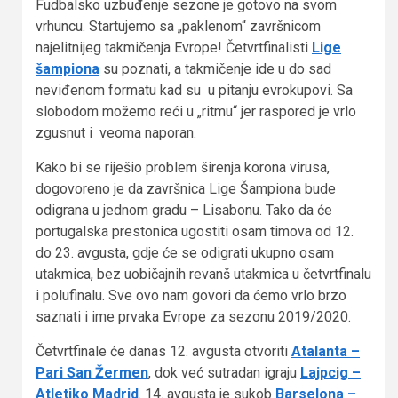
Fudbalsko uzbuđenje sezone je gotovo na svom
vrhuncu. Startujemo sa „paklenom“ završnicom
najelitnijeg takmičenja Evrope! Četvrtfinalisti
Lige
šampiona
su poznati, a takmičenje ide u do sad
neviđenom formatu kad su u pitanju evrokupovi. Sa
slobodom možemo reći u „ritmu“ jer raspored je vrlo
zgusnut i veoma naporan.
Kako bi se riješio problem širenja korona virusa,
dogovoreno je da završnica Lige Šampiona bude
odigrana u jednom gradu – Lisabonu. Tako da će
portugalska prestonica ugostiti osam timova od 12.
do 23. avgusta, gdje će se odigrati ukupno osam
utakmica, bez uobičajnih revanš utakmica u četvrtfinalu
i polufinalu. Sve ovo nam govori da ćemo vrlo brzo
saznati i ime prvaka Evrope za sezonu 2019/2020.
Četvrtfinale će danas 12. avgusta otvoriti
Atalanta –
Pari San Žermen
, dok već sutradan igraju
Lajpcig –
Atletiko Madrid
. 14. avgusta je sukob
Barselona –