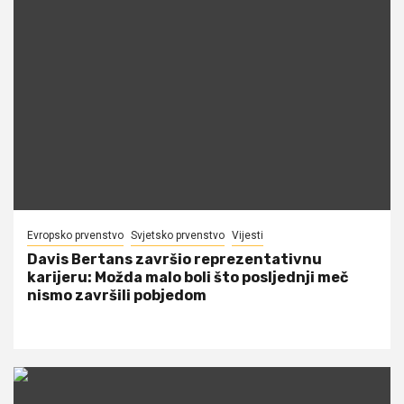
Evropsko prvenstvo
Svjetsko prvenstvo
Vijesti
Davis Bertans završio reprezentativnu
karijeru: Možda malo boli što posljednji meč
nismo završili pobjedom