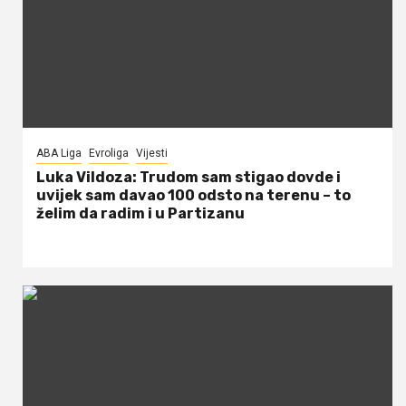
ABA Liga
Evroliga
Vijesti
Luka Vildoza: Trudom sam stigao dovde i
uvijek sam davao 100 odsto na terenu – to
želim da radim i u Partizanu