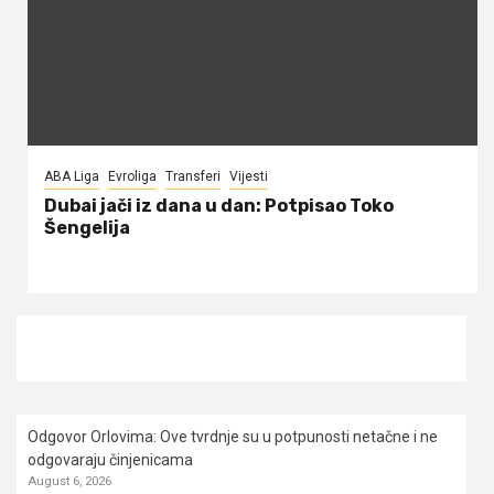
ABA Liga
Evroliga
Transferi
Vijesti
Dubai jači iz dana u dan: Potpisao Toko
Šengelija
Odgovor Orlovima: ​Ove tvrdnje su u potpunosti netačne i ne
odgovaraju činjenicama
August 6, 2026