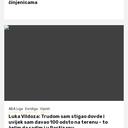
činjenicama
ABA Liga
Evroliga
Vijesti
Luka Vildoza: Trudom sam stigao dovde i
uvijek sam davao 100 odsto na terenu – to
želim da radim i u Partizanu