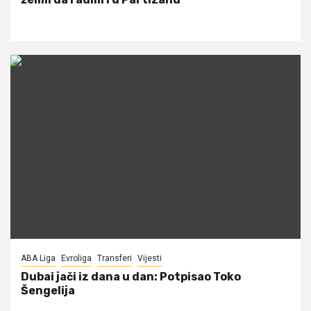
ABA Liga
Evroliga
Transferi
Vijesti
Dubai jači iz dana u dan: Potpisao Toko
Šengelija