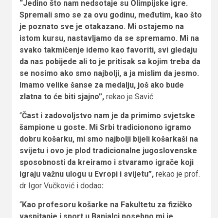
“Jedino što nam nedsotaje su Olimpijske igre.
Spremali smo se za ovu godinu, međutim, kao što
je poznato sve je otakazano. Mi ostajemo na
istom kursu, nastavljamo da se spremamo. Mi na
svako takmičenje idemo kao favoriti, svi gledaju
da nas pobijede ali to je pritisak sa kojim treba da
se nosimo ako smo najbolji, a ja mislim da jesmo.
Imamo velike šanse za medalju, još ako bude
zlatna to će biti sjajno”,
rekao je Savić.
“
Čast i zadovoljstvo nam je da primimo svjetske
šampione u goste. Mi Srbi tradicionono igramo
dobru košarku, mi smo najbolji bijeli košarkaši na
svijetu i ovo je plod tradicionalne jugoslovenske
sposobnosti da kreiramo i stvaramo igrače koji
igraju važnu ulogu u Evropi i svijetu”,
rekao je prof.
dr Igor Vučković i dodao
:
“
Kao profesoru košarke na Fakultetu za fizičko
vaspitanje i sport u Banjalci posebno mi je