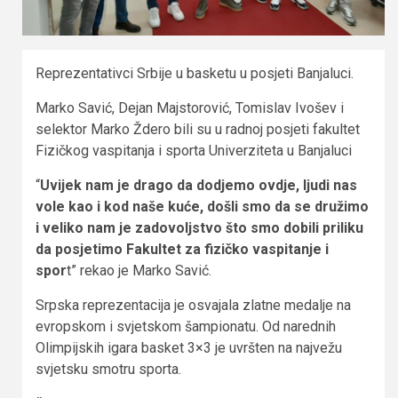
Reprezentativci Srbije u basketu u posjeti Banjaluci.
Marko Savić, Dejan Majstorović, Tomislav Ivošev i
selektor Marko Ždero bili su u radnoj posjeti fakultet
Fizičkog vaspitanja i sporta Univerziteta u Banjaluci
“
Uvijek nam je drago da dodjemo ovdje, ljudi nas
vole kao i kod naše kuće, došli smo da se družimo
i veliko nam je zadovoljstvo što smo dobili priliku
da posjetimo Fakultet za fizičko vaspitanje i
spor
t” rekao je Marko Savić.
Srpska reprezentacija je osvajala zlatne medalje na
evropskom i svjetskom šampionatu. Od narednih
Olimpijskih igara basket 3×3 je uvršten na najvežu
svjetsku smotru sporta.