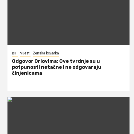
BiH
Vijesti
Ženska košarka
Odgovor Orlovima: ​Ove tvrdnje su u
potpunosti netačne i ne odgovaraju
činjenicama