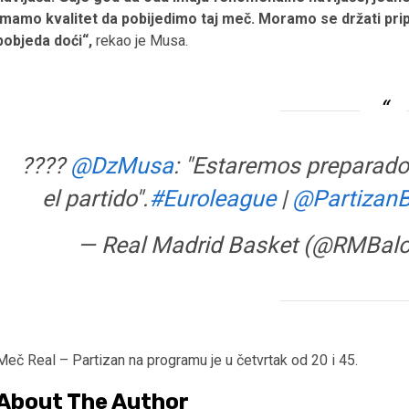
Imamo kvalitet da pobijedimo taj meč. Moramo se držati pri
pobjeda doći“,
rekao je Musa.
????
@DzMusa
: "Estaremos preparad
el partido".
#Euroleague
|
@Partizan
— Real Madrid Basket (@RMBal
Meč Real – Partizan na programu je u četvrtak od 20 i 45.
About The Author