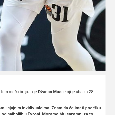
 tom meču briljirao je
Džanan Musa
koji je ubacio 28
om i sjajnim invidivualcima. Znam da će imati podršku
od najboljih u Evropi. Moramo biti spremni za to.