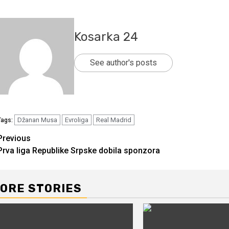
Kosarka 24
See author's posts
Džanan Musa
Evroliga
Real Madrid
Tags:
Continue
Previous
Prva liga Republike Srpske dobila sponzora
Reading
ORE STORIES