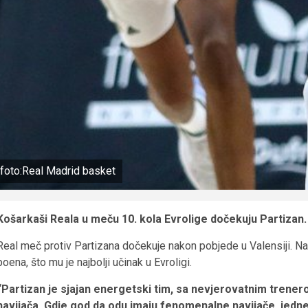
foto:Real Madrid basket
Košarkaši Reala u meču 10. kola Evrolige dočekuju Partizan.
Real meč protiv Partizana dočekuje nakon pobjede u Valensiji. Na
poena, što mu je najbolji učinak u Evroligi.
“Partizan je sjajan energetski tim, sa nevjerovatnim trener
navijača. Gdje god da odu imaju fenomenalne navijače, jedne 