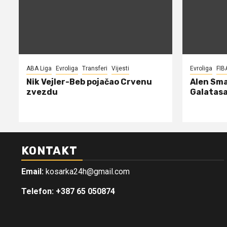
ABA Liga
Evroliga
Transferi
Vijesti
Evroliga
FIB
Nik Vejler-Beb pojačao Crvenu
Alen Sma
zvezdu
Galatasa
KONTAKT
Email:
kosarka24h@gmail.com
Telefon: +387 65 050874