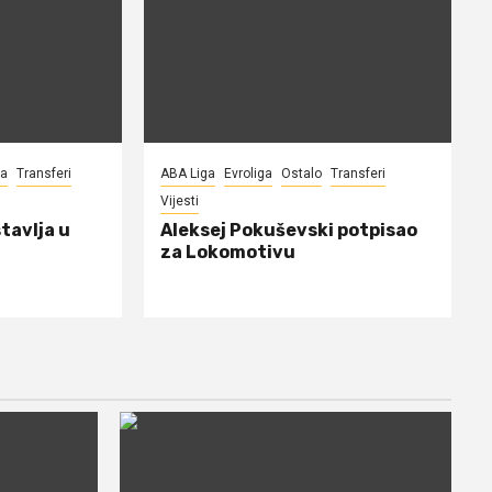
na
Transferi
ABA Liga
Evroliga
Ostalo
Transferi
Vijesti
tavlja u
Aleksej Pokuševski potpisao
za Lokomotivu