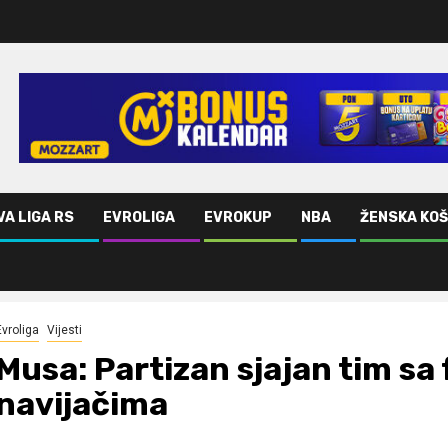
VA LIGA RS
EVROLIGA
EVROKUP
NBA
ŽENSKA KO
ima
Evroliga
Vijesti
Musa: Partizan sjajan tim s
navijačima