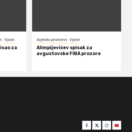
ri
Vijesti
Svjetsko prvenstvo
Vijesti
isao za
Alimpijevićev spisak za
avgustovske FIBA prozore
Facebook
Twitter
Instagram
Youtube