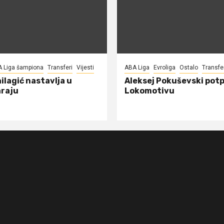
A Liga šampiona
Transferi
Vijesti
ABA Liga
Evroliga
Ostalo
Transfe
ilagić nastavlja u
Aleksej Pokuševski potp
raju
Lokomotivu