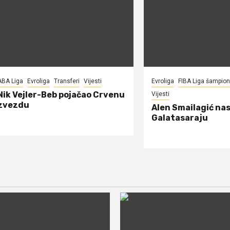
ABA Liga
Evroliga
Transferi
Vijesti
Evroliga
FIBA Liga šampio
Nik Vejler-Beb pojačao Crvenu
Vijesti
zvezdu
Alen Smailagić nas
Galatasaraju