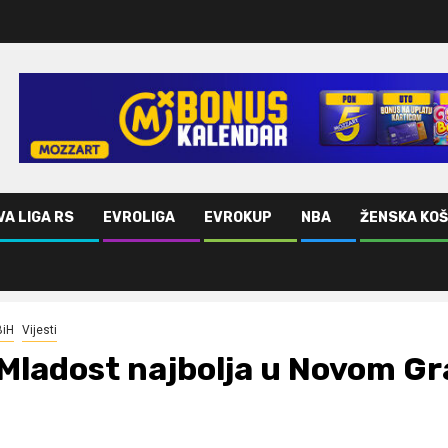
VA LIGA RS
EVROLIGA
EVROKUP
NBA
ŽENSKA KO
BiH
Vijesti
Mladost najbolja u Novom G