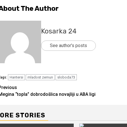
About The Author
Kosarka 24
See author's posts
Hantersi
mladost zemun
sloboda73
Tags:
Continue
Previous
Megina “topla” dobrodošlica novajliji u ABA ligi
Reading
ORE STORIES