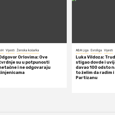
BiH
Vijesti
Ženska košarka
ABA Liga
Evroliga
Vijesti
Odgovor Orlovima: ​Ove
Luka Vildoza: Tru
tvrdnje su u potpunosti
stigao dovde i uvi
netačne i ne odgovaraju
davao 100 odsto n
činjenicama
to želim da radim i
Partizanu