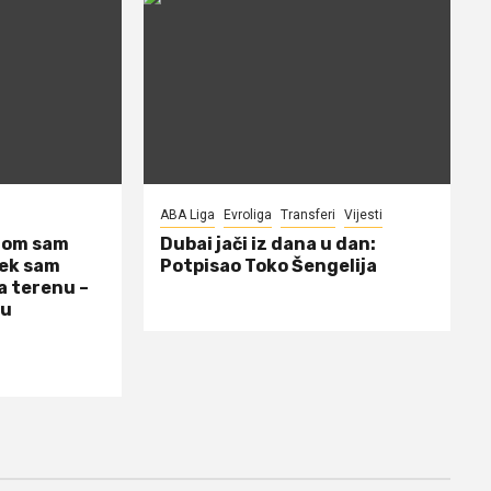
ABA Liga
Evroliga
Transferi
Vijesti
dom sam
Dubai jači iz dana u dan:
jek sam
Potpisao Toko Šengelija
a terenu –
 u