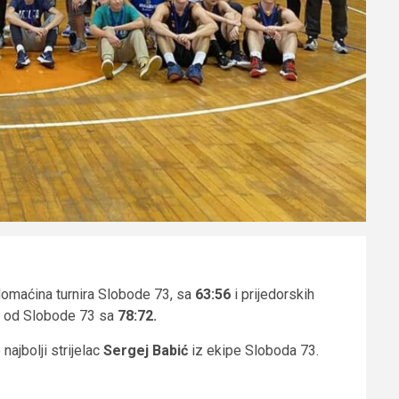
domaćina turnira Slobode 73, sa
63:56
i prijedorskih
lji od Slobode 73 sa
78:72.
najbolji strijelac
Sergej Babić
iz ekipe Sloboda 73.