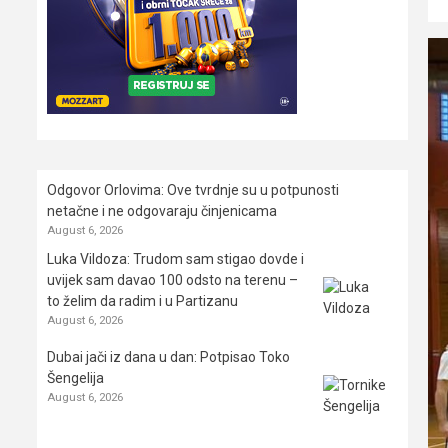
Odgovor Orlovima: ​Ove tvrdnje su u potpunosti
netačne i ne odgovaraju činjenicama
August 6, 2026
Luka Vildoza: Trudom sam stigao dovde i
uvijek sam davao 100 odsto na terenu –
to želim da radim i u Partizanu
August 6, 2026
Dubai jači iz dana u dan: Potpisao Toko
Šengelija
August 6, 2026