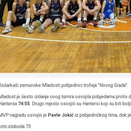
Košarkaši zemunske Mladosti pobjednici trofeja “Novog Grada”.
Mladost je šesto izdanje ovog turnira osvojila pobjedama protiv 
Hantersa
74:55
. Drugo mjesto osvojili su Hantersi koji su bili bo
MVP nagradu osvojio je
Pavle Jokić
iz pobjedničkog tima, dok je 
foto:sloboda 73