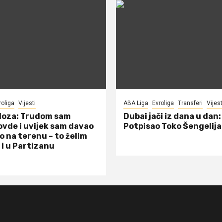
roliga
Vijesti
ABA Liga
Evroliga
Transferi
Vijest
doza: Trudom sam
Dubai jači iz dana u dan:
ovde i uvijek sam davao
Potpisao Toko Šengelija
o na terenu – to želim
 i u Partizanu