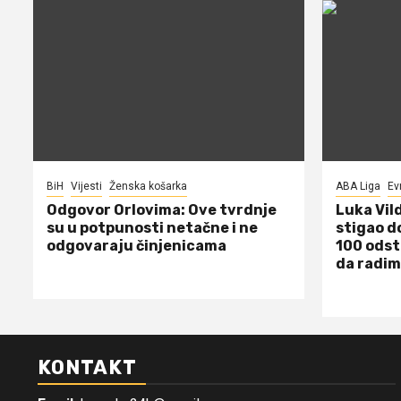
BiH
Vijesti
Ženska košarka
ABA Liga
Ev
Odgovor Orlovima: ​Ove tvrdnje
Luka Vil
su u potpunosti netačne i ne
stigao d
odgovaraju činjenicama
100 odst
da radim
KONTAKT