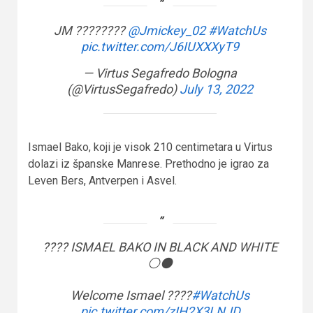
JM ????????
@Jmickey_02
#WatchUs
pic.twitter.com/J6IUXXXyT9
— Virtus Segafredo Bologna
(@VirtusSegafredo)
July 13, 2022
Ismael Bako, koji je visok 210 centimetara u Virtus
dolazi iz španske Manrese. Prethodno je igrao za
Leven Bers, Antverpen i Asvel.
???? ISMAEL BAKO IN BLACK AND WHITE
⚪️⚫️
Welcome Ismael ????
#WatchUs
pic.twitter.com/zIH2X3LNJD