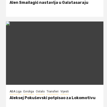
Alen Smailagić nastavlja u Galatasaraju
ABA Liga
Evroliga
Ostalo
Transferi
Vijesti
Aleksej Pokuševski potpisao za Lokomotivu