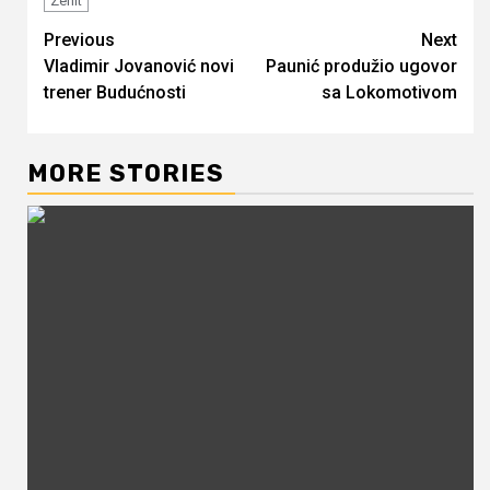
Zenit
Continue
Previous
Next
Vladimir Jovanović novi
Paunić produžio ugovor
Reading
trener Budućnosti
sa Lokomotivom
MORE STORIES