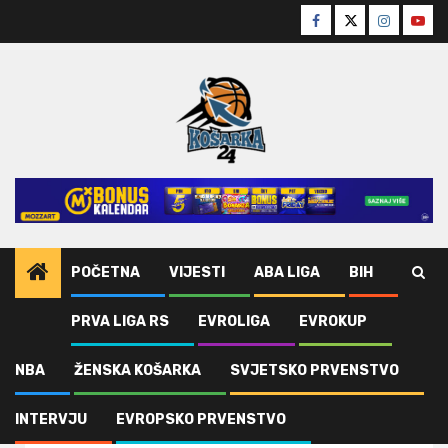
Skip
Facebook
Twitter
Instagra
Yout
to
content
POČETNA
VIJESTI
ABA LIGA
BIH
PRVA LIGA RS
EVROLIGA
EVROKUP
Home
Evroliga
Miki u Virtusu
NBA
ŽENSKA KOŠARKA
SVJETSKO PRVENSTVO
Evroliga
Vijesti
Miki u Virtusu
INTERVJU
EVROPSKO PRVENSTVO