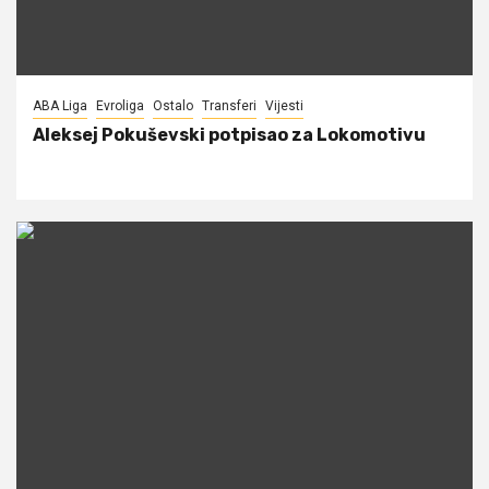
ABA Liga
Evroliga
Ostalo
Transferi
Vijesti
Aleksej Pokuševski potpisao za Lokomotivu