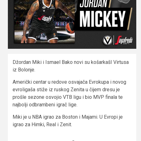
Džordan Miki i Ismael Bako novi su košarkašI Virtusa
iz Bolonje.
Američki centar u redove osvajača Evrokupa i novog
evroligaša stiže iz ruskog Zenita u čijem dresu je
prošle sezone osvojio VTB ligu i bio MVP finala te
najbolji odbrambeni igrač lige.
Miki je u NBA igrao za Boston i Majami. U Evropi je
igrao za Himki, Real i Zenit.