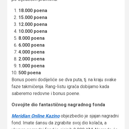
18.000 poena
15.000 poena
12.000 poena
10.000 poena
8.000 poena
6.000 poena
4.000 poena
2.000 poena
1.000 poena
500 poena
Bonus poeni dodijeliće se dva puta, tj. na kraju svake
faze takmičenja. Rang-listu igrača dobijamo kada
saberemo redovne i bonus poene.
Osvojite dio fantastičnog nagradnog fonda
Meridian Online Kazino
objezbedio je sjajan nagradni
fond. Imate šansu da zgrabite svoj dio kolača, a