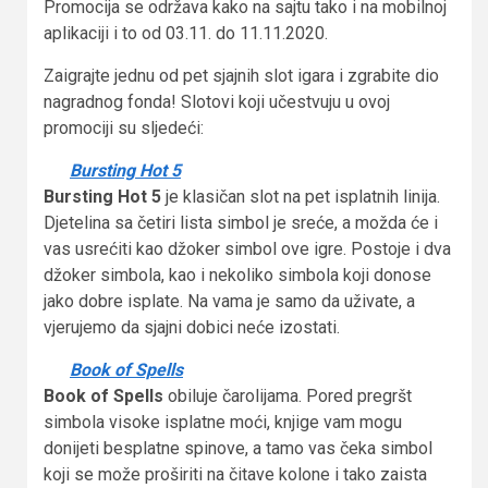
Promocija se održava kako na sajtu tako i na mobilnoj
aplikaciji i to od 03.11. do 11.11.2020.
Zaigrajte jednu od pet sjajnih slot igara i zgrabite dio
nagradnog fonda! Slotovi koji učestvuju u ovoj
promociji su sljedeći:
Bursting Hot 5
Bursting Hot 5
je klasičan slot na pet isplatnih linija.
Djetelina sa četiri lista simbol je sreće, a možda će i
vas usrećiti kao džoker simbol ove igre. Postoje i dva
džoker simbola, kao i nekoliko simbola koji donose
jako dobre isplate. Na vama je samo da uživate, a
vjerujemo da sjajni dobici neće izostati.
Book of Spells
Book of Spells
obiluje čarolijama. Pored pregršt
simbola visoke isplatne moći, knjige vam mogu
donijeti besplatne spinove, a tamo vas čeka simbol
koji se može proširiti na čitave kolone i tako zaista