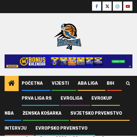
Skip
Facebook
Twitter
Instagra
Yout
to
content
POČETNA
VIJESTI
ABA LIGA
BIH
PRVA LIGA RS
EVROLIGA
EVROKUP
Home
Ostalo
Meridian Online Kazino: Najuzbudljivija Slot Avantura!
NBA
ŽENSKA KOŠARKA
SVJETSKO PRVENSTVO
Ostalo
Vijesti
Meridian Online Kazino:
INTERVJU
EVROPSKO PRVENSTVO