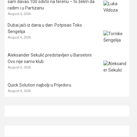
sam davao 100 odsto na terenu – to želim da
radim i u Partizanu
August 6, 2026
Dubai jači iz dana u dan: Potpisao Toko
Šengelija
August 6, 2026
Aleksander Sekulić predstavljen u Barseloni:
Ovo nije samo klub
August 6, 2026
Quick Solution najbolji u Prijedoru
August 6, 2026