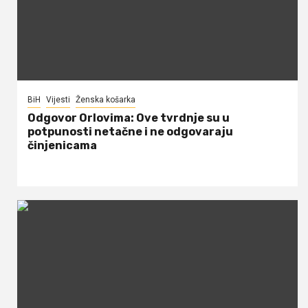
BiH
Vijesti
Ženska košarka
Odgovor Orlovima: ​Ove tvrdnje su u
potpunosti netačne i ne odgovaraju
činjenicama