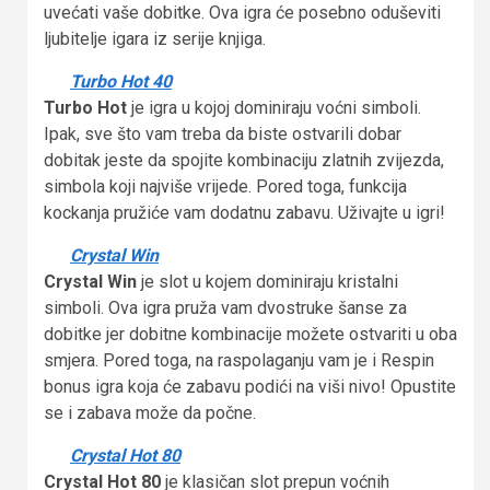
uvećati vaše dobitke. Ova igra će posebno oduševiti
ljubitelje igara iz serije knjiga.
Turbo Hot 40
Turbo Hot
je igra u kojoj dominiraju voćni simboli.
Ipak, sve što vam treba da biste ostvarili dobar
dobitak jeste da spojite kombinaciju zlatnih zvijezda,
simbola koji najviše vrijede. Pored toga, funkcija
kockanja pružiće vam dodatnu zabavu. Uživajte u igri!
Crystal Win
Crystal Win
je slot u kojem dominiraju kristalni
simboli. Ova igra pruža vam dvostruke šanse za
dobitke jer dobitne kombinacije možete ostvariti u oba
smjera. Pored toga, na raspolaganju vam je i Respin
bonus igra koja će zabavu podići na viši nivo! Opustite
se i zabava može da počne.
Crystal Hot 80
Crystal Hot 80
je klasičan slot prepun voćnih