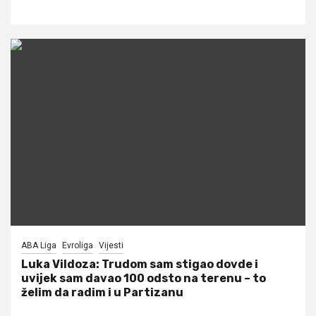
ABA Liga
Evroliga
Vijesti
Luka Vildoza: Trudom sam stigao dovde i
uvijek sam davao 100 odsto na terenu – to
želim da radim i u Partizanu