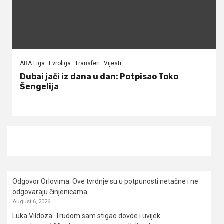
ABA Liga
Evroliga
Transferi
Vijesti
Dubai jači iz dana u dan: Potpisao Toko
Šengelija
Odgovor Orlovima: ​Ove tvrdnje su u potpunosti netačne i ne
odgovaraju činjenicama
August 6, 2026
Luka Vildoza: Trudom sam stigao dovde i uvijek