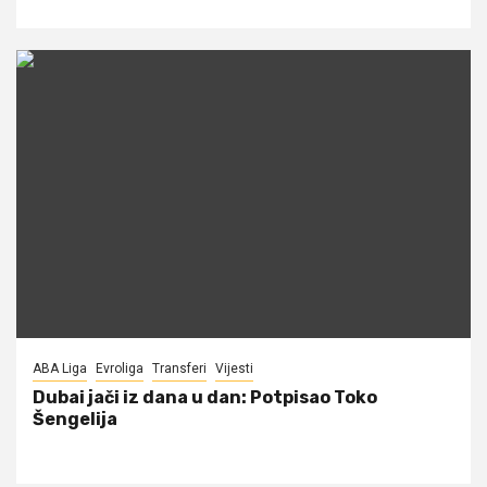
ABA Liga
Evroliga
Transferi
Vijesti
Dubai jači iz dana u dan: Potpisao Toko
Šengelija