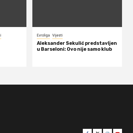
i
Evroliga
Vijesti
Aleksander Sekulić predstavljen
u Barseloni: Ovo nije samo klub
Facebook
Twitter
Instagram
Youtube