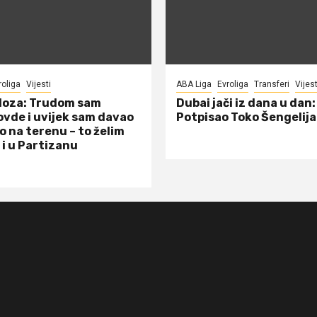
roliga
Vijesti
ABA Liga
Evroliga
Transferi
Vijest
doza: Trudom sam
Dubai jači iz dana u dan:
ovde i uvijek sam davao
Potpisao Toko Šengelija
o na terenu – to želim
 i u Partizanu