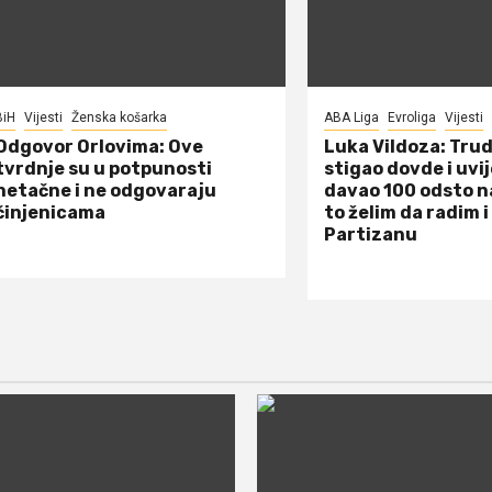
BiH
Vijesti
Ženska košarka
ABA Liga
Evroliga
Vijesti
Odgovor Orlovima: ​Ove
Luka Vildoza: Tru
tvrdnje su u potpunosti
stigao dovde i uvi
netačne i ne odgovaraju
davao 100 odsto n
činjenicama
to želim da radim i
Partizanu