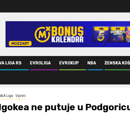
VA LIGA RS
EVROLIGA
EVROKUP
NBA
ŽENSKA KO
ABA Liga
Vijesti
Igokea ne putuje u Podgoric