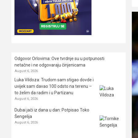
Odgovor Orlovima: ​Ove tvrdnje su u potpunosti
netačne i ne odgovaraju činjenicama
August 6, 2026
Luka Vildoza: Trudom sam stigao dovde i
uvijek sam davao 100 odsto na terenu –
to želim da radim i u Partizanu
August 6, 2026
Dubai jači iz dana u dan: Potpisao Toko
Šengelija
August 6, 2026