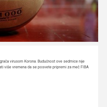
 igrača virusom Korona. Budućnost ove sedmice nije
imati više vremena da se posvete pripremi za meč FIBA