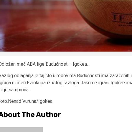
Odložen meč ABA lige Budućnost – Igokea.
Razlog odlaganja je taj što u redovima Budućnosti ima zaraženih
igrača ni meč Evrokupa iz istog razloga. Tako će igrači Igokee 
Lige šampiona.
foto.Nenad Vuruna/Igokea
About The Author