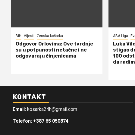
BiH
Vijesti
Ženska košarka
ABA Liga
Ev
Odgovor Orlovima: ​Ove tvrdnje
Luka Vil
su u potpunosti netačne i ne
stigao d
odgovaraju činjenicama
100 odst
da radim
KONTAKT
Email:
kosarka24h@gmail.com
Telefon: +387 65 050874