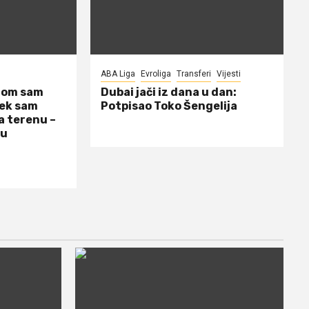
ABA Liga
Evroliga
Transferi
Vijesti
dom sam
Dubai jači iz dana u dan:
jek sam
Potpisao Toko Šengelija
a terenu –
 u