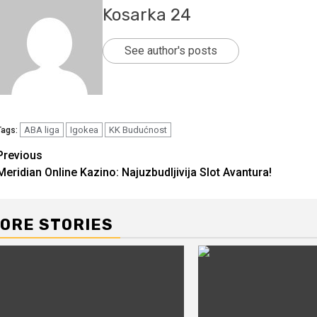
Kosarka 24
See author's posts
ABA liga
Igokea
KK Budućnost
Tags:
Continue
Previous
Meridian Online Kazino: Najuzbudljivija Slot Avantura!
Reading
ORE STORIES