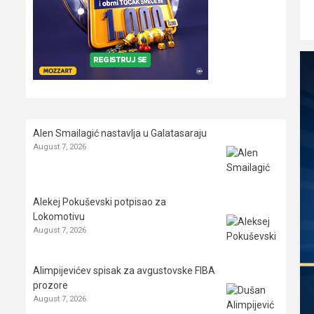
Alen Smailagić nastavlja u Galatasaraju
August 7, 2026
Alekej Pokuševski potpisao za
Lokomotivu
August 7, 2026
Alimpijevićev spisak za avgustovske FIBA
prozore
August 7, 2026