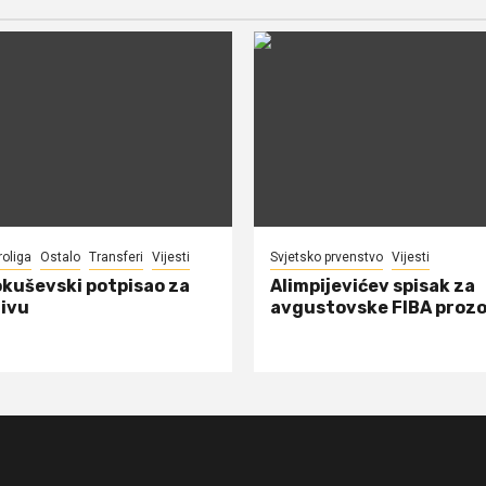
roliga
Ostalo
Transferi
Vijesti
Svjetsko prvenstvo
Vijesti
okuševski potpisao za
Alimpijevićev spisak za
ivu
avgustovske FIBA proz