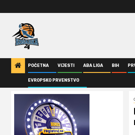
Skip
to
content
POČETNA
VIJESTI
ABA LIGA
BIH
PR
EVROPSKO PRVENSTVO
Home
Ostalo
Meridian Kazino Ljeto: MONOPOL MARATON za najvrel