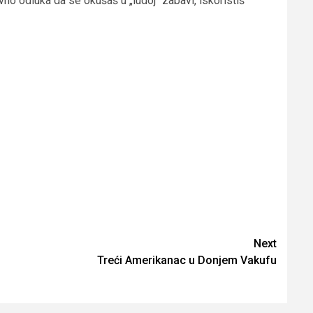
ivno odluka da se okušaš u „ludoj“ zabavi, iskoristiš
Next
Treći Amerikanac u Donjem Vakufu