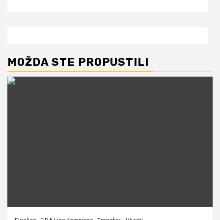
MOŽDA STE PROPUSTILI