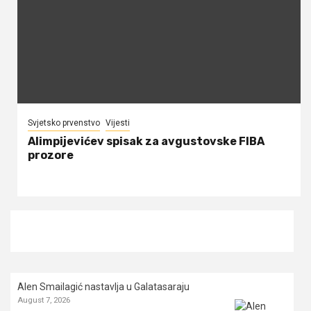
Svjetsko prvenstvo
Vijesti
Alimpijevićev spisak za avgustovske FIBA
prozore
Alen Smailagić nastavlja u Galatasaraju
August 7, 2026