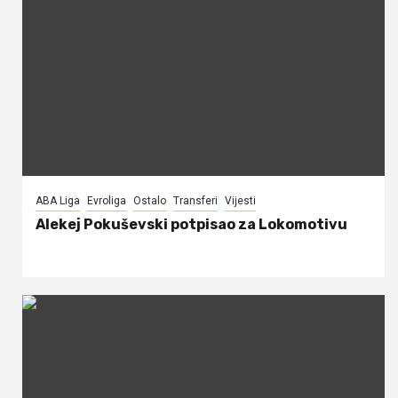
ABA Liga
Evroliga
Ostalo
Transferi
Vijesti
Alekej Pokuševski potpisao za Lokomotivu