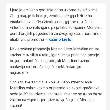
Ljeto je omiljeno godišnje doba u kome svi uživamo.
Zbog magije ili hemije, životna energija ljeti je na
visokom nivou. Ova životna energija se osjeća i u
virtuelnom svijetu igara, pa je tako kompanija Meridian,
pored brojnih pogodnosti za svoje igrače, pripremila i
atraktivnu promociju –
Kazino Ljeto
!
Nevjerovatna promocija Kazino Ljeto Meridian online
kazina je uveliko u toku, igrači imaju priliku da osvoje
brojne fantastične nagrade, ali Meridian kazino
nastavlja sa još jačim i još spektakularnijim
nagradama!
Ono što sve zanima je koje je lijepo iznenađenje
Meridian onlajn kazino pripremio za svoje igrače ove
nedelje. Kada uđemo u najvreliji mjesec ne treba da se
žalimo na vrijeme, jer stiže osvježenje iz Meridian
kazina!