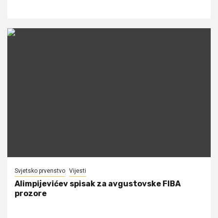
Svjetsko prvenstvo
Vijesti
Alimpijevićev spisak za avgustovske FIBA
prozore