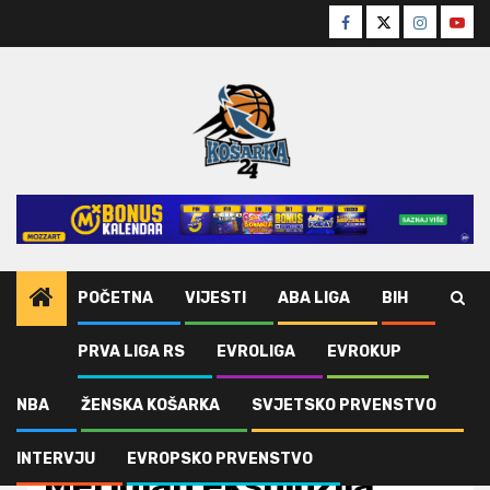
Skip
Facebook
Twitter
Instagra
Yout
to
content
POČETNA
VIJESTI
ABA LIGA
BIH
PRVA LIGA RS
EVROLIGA
EVROKUP
Home
Ostalo
Meridian eksplozija bonusa te čeka u nezaboravnom Kazino ljetu!
NBA
ŽENSKA KOŠARKA
SVJETSKO PRVENSTVO
Ostalo
Vijesti
INTERVJU
EVROPSKO PRVENSTVO
Meridian eksplozija