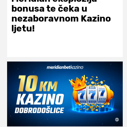
bonusa te čeka u
nezaboravnom Kazino
ljetu!