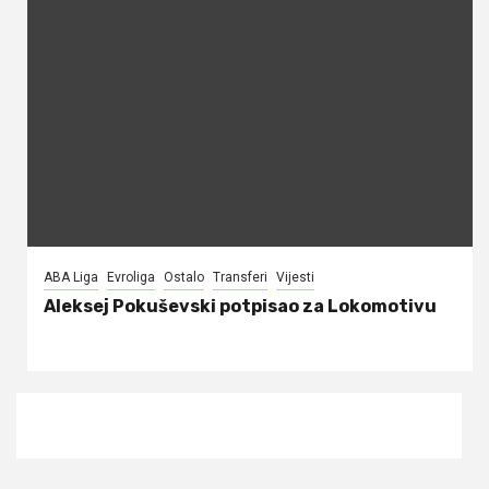
ABA Liga
Evroliga
Ostalo
Transferi
Vijesti
Aleksej Pokuševski potpisao za Lokomotivu