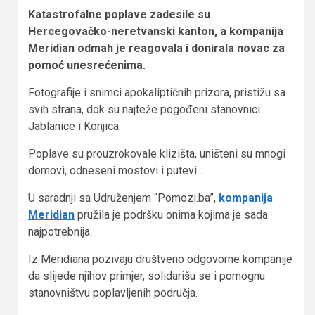
Katastrofalne poplave zadesile su
Hercegovačko-neretvanski kanton, a kompanija
Meridian odmah je reagovala i donirala novac za
pomoć unesrećenima.
Fotografije i snimci apokaliptičnih prizora, pristižu sa
svih strana, dok su najteže pogođeni stanovnici
Jablanice i Konjica.
Poplave su prouzrokovale klizišta, uništeni su mnogi
domovi, odneseni mostovi i putevi…
U saradnji sa Udruženjem “Pomozi.ba”,
kompanija
Meridian
pružila je podršku onima kojima je sada
najpotrebnija.
Iz Meridiana pozivaju društveno odgovorne kompanije
da slijede njihov primjer, solidarišu se i pomognu
stanovništvu poplavljenih područja.