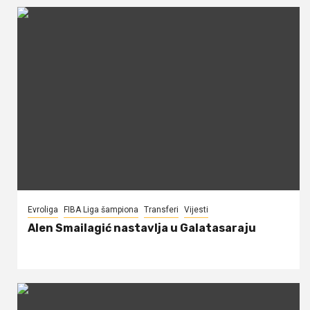
Evroliga
FIBA Liga šampiona
Transferi
Vijesti
Alen Smailagić nastavlja u Galatasaraju