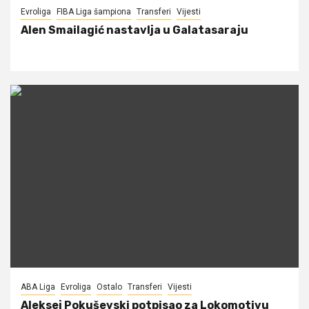
Evroliga
FIBA Liga šampiona
Transferi
Vijesti
Alen Smailagić nastavlja u Galatasaraju
ABA Liga
Evroliga
Ostalo
Transferi
Vijesti
Aleksej Pokuševski potpisao za Lokomotivu