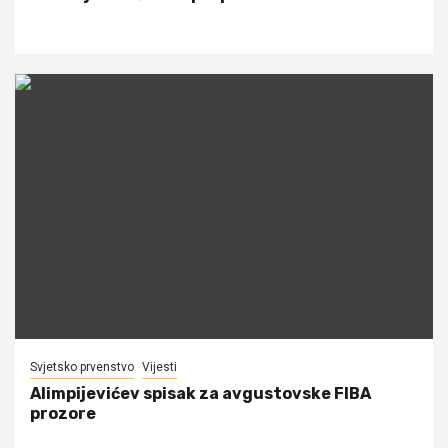
Svjetsko prvenstvo
Vijesti
Alimpijevićev spisak za avgustovske FIBA
prozore