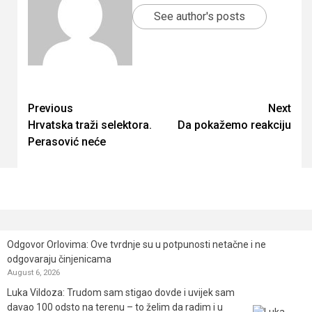
See author's posts
Continue
Previous
Next
Hrvatska traži selektora.
Da pokažemo reakciju
Reading
Perasović neće
Odgovor Orlovima: ​Ove tvrdnje su u potpunosti netačne i ne
odgovaraju činjenicama
August 6, 2026
Luka Vildoza: Trudom sam stigao dovde i uvijek sam
davao 100 odsto na terenu – to želim da radim i u