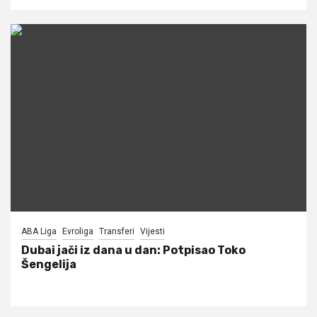
ABA Liga
Evroliga
Transferi
Vijesti
Dubai jači iz dana u dan: Potpisao Toko
Šengelija