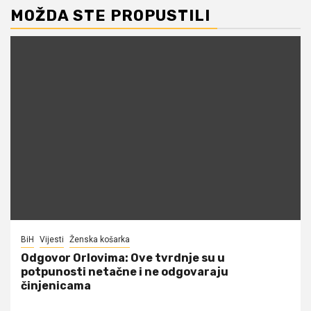
MOŽDA STE PROPUSTILI
BiH
Vijesti
Ženska košarka
Odgovor Orlovima: ​Ove tvrdnje su u
potpunosti netačne i ne odgovaraju
činjenicama