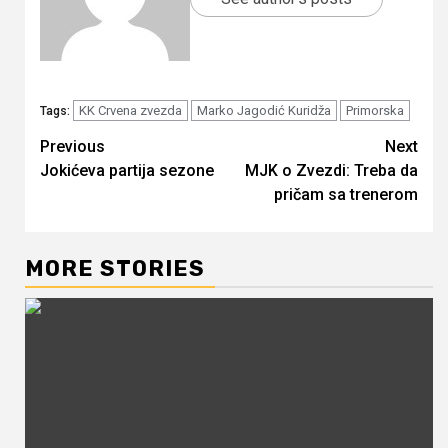
KK Crvena zvezda
Marko Jagodić Kuridža
Primorska
Tags:
Continue
Previous
Next
Jokićeva partija sezone
MJK o Zvezdi: Treba da
Reading
pričam sa trenerom
MORE STORIES