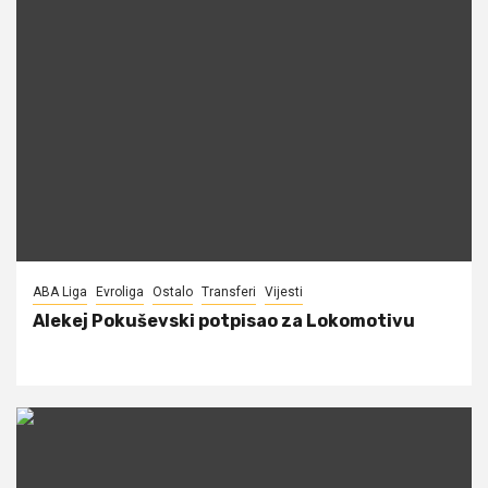
ABA Liga
Evroliga
Ostalo
Transferi
Vijesti
Alekej Pokuševski potpisao za Lokomotivu