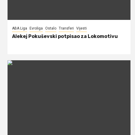
ABA Liga
Evroliga
Ostalo
Transferi
Vijesti
Alekej Pokuševski potpisao za Lokomotivu