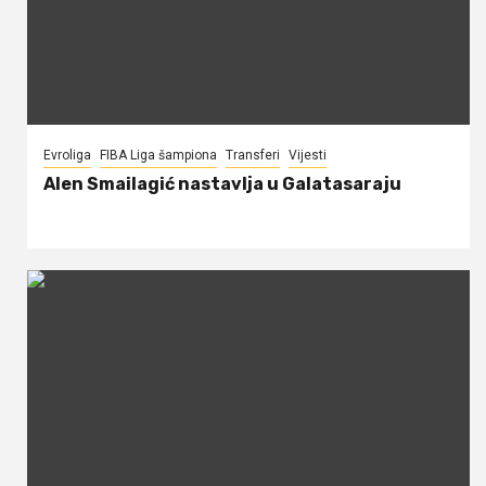
Evroliga
FIBA Liga šampiona
Transferi
Vijesti
Alen Smailagić nastavlja u Galatasaraju