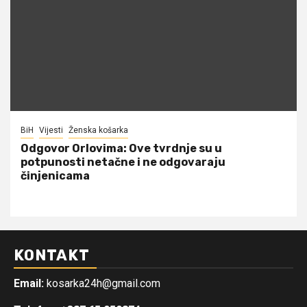
BiH
Vijesti
Ženska košarka
Odgovor Orlovima: ​Ove tvrdnje su u
potpunosti netačne i ne odgovaraju
činjenicama
KONTAKT
Email:
kosarka24h@gmail.com