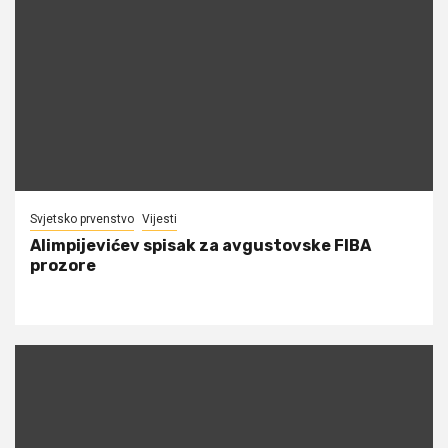
Svjetsko prvenstvo
Vijesti
Alimpijevićev spisak za avgustovske FIBA
prozore