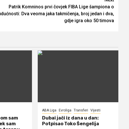
Patrik Komninos prvi čovjek FIBA Lige šampiona o
dućnosti: Dva veoma jaka takmičenja, broj jedan i dva,
gdje igra oko 50 timova
ABA Liga
Evroliga
Transferi
Vijesti
dom sam
Dubai jači iz dana u dan:
jek sam
Potpisao Toko Šengelija