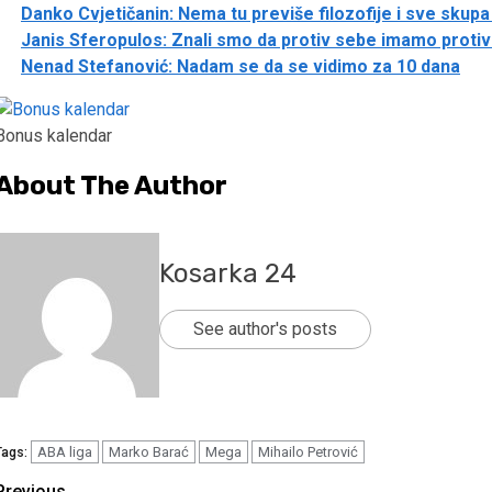
Danko Cvjetičanin: Nema tu previše filozofije i sve skup
Janis Sferopulos: Znali smo da protiv sebe imamo protivn
Nenad Stefanović: Nadam se da se vidimo za 10 dana
Bonus kalendar
About The Author
Kosarka 24
See author's posts
ABA liga
Marko Barać
Mega
Mihailo Petrović
Tags:
Previous