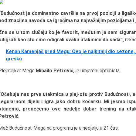
“Budućnost je dominantno završila na prvoj poziciji u ligašk
pod znacima navoda sa igračima na najvažnijim pozicijama i 
Zna se u tom slučaju ko je favorit, međutim ja sam siguran
odigrati kao što smo odigrali svaku utakmicu do sada”,
reka
Kenan Kamenjaš pred Megu: Ovo je najbitniji dio sezone
grešku
Plejmejker Mege
Mihailo Petrović,
je umjereni optimista.
“Očekuje nas prva utakmica u plej-ofu protiv Budućnosti, 
regularnom dijelu i igra jako dobru košarku. Mi jesmo ispun
stanemo, prenećemo ove nedelje dobar trening na utak
Petrović.
Meč Budućnost-Mega na programu je u nedjelju u 21 čas.