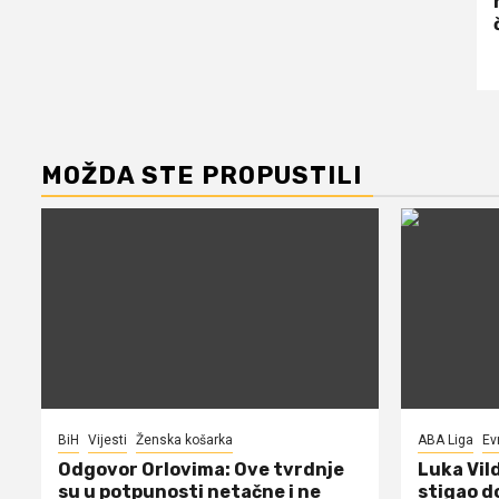
MOŽDA STE PROPUSTILI
BiH
Vijesti
Ženska košarka
ABA Liga
Ev
Odgovor Orlovima: ​Ove tvrdnje
Luka Vil
su u potpunosti netačne i ne
stigao d