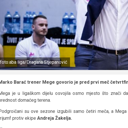
foto:aba liga/Dragana Stjepanović
Marko Barać trener Mege govorio je pred prvi meč četvrtfin
Mega je u ligaškom dijelu osvojila osmo mjesto što znači da 
prednost domaćeg terena.
Podgroičani su ove sezone izgubili samo četiri meča, a Mega j
trijumf protiv ekipe
Andreja Žakelja.