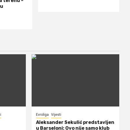
a terenu –
 u
i
Evroliga
Vijesti
Aleksander Sekulić predstavljen
u Barseloni: Ovo nije samo klub