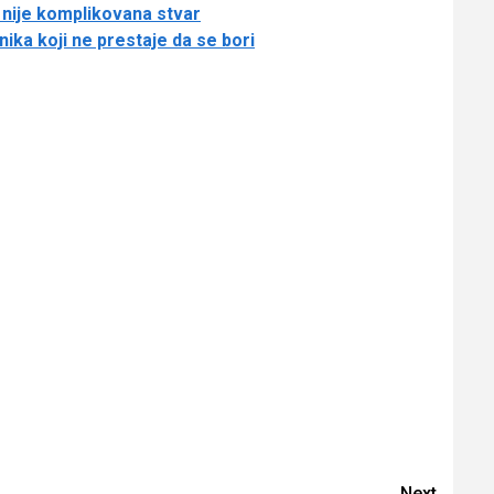
a nije komplikovana stvar
ika koji ne prestaje da se bori
Next