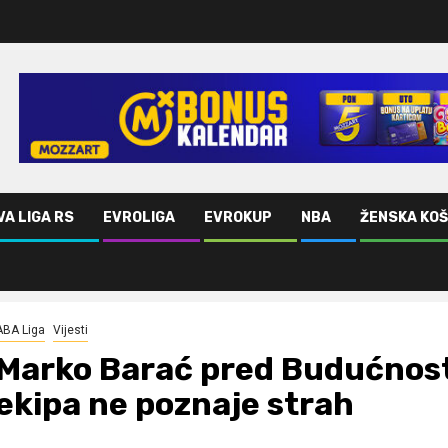
VA LIGA RS
EVROLIGA
EVROKUP
NBA
ŽENSKA KO
oja ekipa ne poznaje strah
ABA Liga
Vijesti
Marko Barać pred Budućnost
ekipa ne poznaje strah