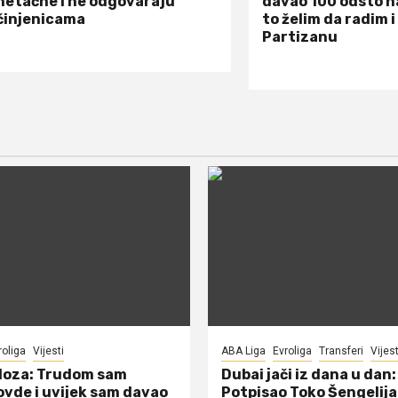
netačne i ne odgovaraju
davao 100 odsto n
činjenicama
to želim da radim i
Partizanu
roliga
Vijesti
ABA Liga
Evroliga
Transferi
Vijest
doza: Trudom sam
Dubai jači iz dana u dan:
ovde i uvijek sam davao
Potpisao Toko Šengelija