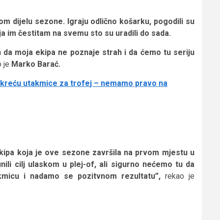
om dijelu sezone. Igraju odlično košarku, pogodili su
ja im čestitam na svemu sto su uradili do sada.
 da moja ekipa ne poznaje strah i da ćemo tu seriju
o je
Marko Barać.
, kreću utakmice za trofej – nemamo pravo na
ekipa koja je ove sezone završila na prvom mjestu u
ili cilj ulaskom u plej-of, ali sigurno nećemo tu da
micu i nadamo se pozitvnom rezultatu”,
rekao je