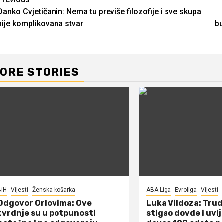
Continue
Danko Cvjetičanin: Nema tu previše filozofije i sve skupa
Reading
nije komplikovana stvar
bu
ORE STORIES
BiH
Vijesti
Ženska košarka
ABA Liga
Evroliga
Vijesti
Odgovor Orlovima: ​Ove
Luka Vildoza: Tru
tvrdnje su u potpunosti
stigao dovde i uvi