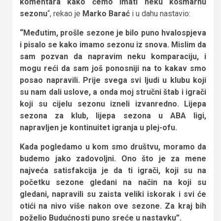
komentara kako ćemo imati neku košmarnu
sezonu
“, rekao je
Marko Barać
i u dahu nastavio:
“Međutim, prošle sezone je bilo puno hvalospjeva
i pisalo se kako imamo sezonu iz snova. Mislim da
sam pozvan da napravim neku komparaciju, i
mogu reći da sam još ponosniji na to kakav smo
posao napravili. Prije svega svi ljudi u klubu koji
su nam dali uslove, a onda moj stručni štab i igrači
koji su cijelu sezonu izneli izvanredno. Lijepa
sezona za klub, lijepa sezona u ABA ligi,
napravljen je kontinuitet igranja u plej-ofu.
Kada pogledamo u kom smo društvu, moramo da
budemo jako zadovoljni. Ono što je za mene
najveća satisfakcija je da ti igrači, koji su na
početku sezone gledani na način na koji su
gledani, napravili su zaista veliki iskorak i svi će
otići na nivo više nakon ove sezone. Za kraj bih
poželio Budućnosti puno sreće u nastavku”.