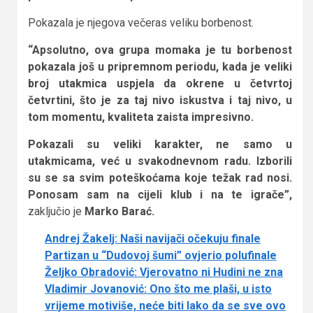
Pokazala je njegova večeras veliku borbenost.
“Apsolutno, ova grupa momaka je tu borbenost
pokazala još u pripremnom periodu, kada je veliki
broj utakmica uspjela da okrene u četvrtoj
četvrtini, što je za taj nivo iskustva i taj nivo, u
tom momentu, kvaliteta zaista impresivno.
Pokazali su veliki karakter, ne samo u
utakmicama, već u svakodnevnom radu. Izborili
su se sa svim poteškoćama koje težak rad nosi.
Ponosam sam na cijeli klub i na te igrače”,
zaključio je
Marko Barać.
Andrej Žakelj: Naši navijači očekuju finale
Partizan u “Dudovoj šumi” ovjerio polufinale
Željko Obradović: Vjerovatno ni Hudini ne zna
Vladimir Jovanović: Ono što me plaši, u isto
vrijeme motiviše, neće biti lako da se sve ovo