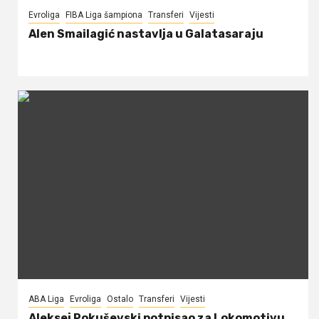
Evroliga
FIBA Liga šampiona
Transferi
Vijesti
Alen Smailagić nastavlja u Galatasaraju
ABA Liga
Evroliga
Ostalo
Transferi
Vijesti
Aleksej Pokuševski potpisao za Lokomotivu