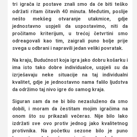
tri igrača iz postave znali smo da će biti teško
održati ritam čitavih 40 minuta. Međutim, poslije
nešto mekšeg otvaranje utakmice, gdje
jednostavno uspjeli da uspostavimo, niti da
pročitamo kriterijum, u trećoj četvrtini smo
odreagovali kao tim, zaigrali puno bolje prije
svega u odbrani i napravili jedan veliki povratak.
Na kraju, Budućnost koja igra jako dobru košarku i
ima isto tako dobre individualce, uspjeli su da
izrješavaju neke situacije na taj individualni
kvalitet, gdje je jednostavno nama falilo ljudstva
da održimo taj nivo igre do samog kraja.
Siguran sam da ne bi bilo nezasluženo da smo
dobili, i moram da čestitam mojim igračima na
onom što su prikazali večeras. Nije bilo lako
izdržati sve ovo protiv jednog jako kvalitetnog
protivnika. Na početku sezone bilo je puno