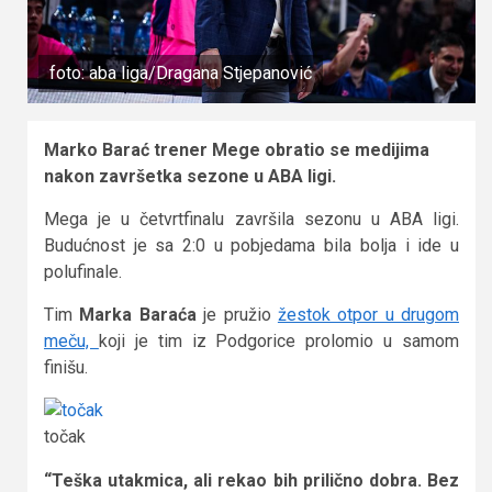
foto: aba liga/Dragana Stjepanović
Marko Barać trener Mege obratio se medijima
nakon završetka sezone u ABA ligi.
Mega je u četvrtfinalu završila sezonu u ABA ligi.
Budućnost je sa 2:0 u pobjedama bila bolja i ide u
polufinale.
Tim
Marka Baraća
je pružio
žestok otpor u drugom
meču,
koji je tim iz Podgorice prolomio u samom
finišu.
točak
“Teška utakmica, ali rekao bih prilično dobra. Bez