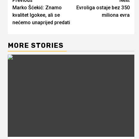
Continue
Previous
Next
Marko Šćekić: Znamo
Evroliga ostaje bez 350
Reading
kvalitet Igokee, ali se
miliona evra
nećemo unaprijed predati
MORE STORIES