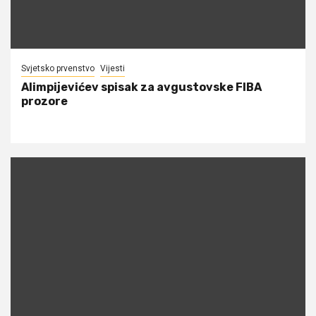
Svjetsko prvenstvo
Vijesti
Alimpijevićev spisak za avgustovske FIBA
prozore