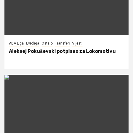
ABA Liga
Evroliga
Ostalo
Transferi
Vijesti
Aleksej Pokuševski potpisao za Lokomotivu