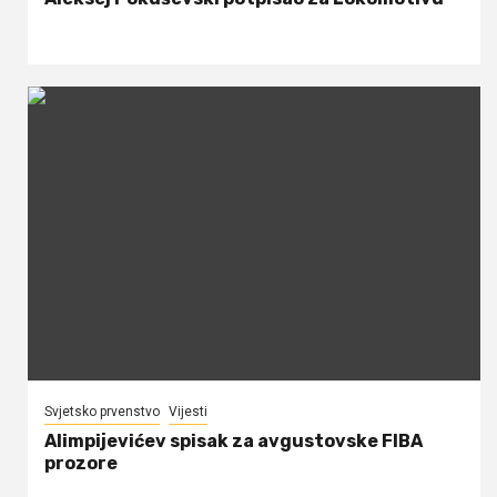
Svjetsko prvenstvo
Vijesti
Alimpijevićev spisak za avgustovske FIBA
prozore