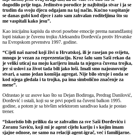
dogodilo prije toga. Jedinstvo porodice je najbitnija stvar i ja se
trudim da svoju djecu odgajam na taj način. Kućno vaspitanje
se danas gubi kod djece i zato sam zahvalan roditeljima što su
me vaspitali kako jesu”.
Kao inicijalnu kapislu da stvori posebne emocije prema narandžastoj
lopti istakao je čuvenu trojku Aleksandra Đorđevića protiv Hrvatske
na Evropskom prvenstvu 1997. godine.
“Cijeli naš narod koji živi u Hrvatskoj, ili je rasejan po svijetu,
mnogo je vezan za reprezentaciju. Kroz šalu sam Saši rekao da
je veliki uticaj na moju karijeru imala ta njegova čuvena trojka,
jer si uslovi za život tada bili jako loši. Imali smo najosnovnije
stvari, a samo jedan komšija agregat. Nije bilo struje i onda se
kod njega gledala i ta trojka, pa ima simbolično značenje za
mene”.
Odrastao je uz asove kao što su Dejan Bodiroga, Predrag Danilović,
Đorđević i ostali, koji su se prvi popeli na čuveni balkon 1995.
godine, a potom je sa bivšim selektorom sarađivao kada je postao
trener.
“Iskoristio bih priliku da se zahvalim za sve Saši Đorđeviću i
Zoranu Saviću, koji mi je agent cijelu kariju i s kojim imam
sjajne odnose, ne samo na relaciji agent-igrač, već i familijarne.