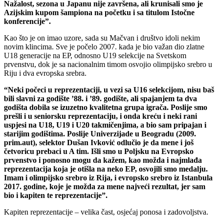
Nažalost, sezona u Japanu nije završena, ali krunisali smo je
Azijskim kupom šampiona na početku i sa titulom Istočne
konferencije”.
Kao što je on imao uzore, sada su Mačvan i društvo idoli nekim
novim klincima. Sve je počelo 2007. kada je bio važan dio zlatne
U18 generacije na EP, odnosno U19 selekcije na Svetskom
prvenstvu, dok je sa nacionalnim timom osvojio olimpijsko srebro u
Riju i dva evropska srebra.
“Neki počeci u reprezentaciji, u vezi sa U16 selekcijom, nisu baš
bili slavni za godište ’88. i ’89. godište, ali spajanjem ta dva
godišta dobila se izuzetno kvalitetna grupa igrača. Poslije smo
prešli i u seniorsku reprezentaciju, i onda kreću i neki rani
uspjesi na U18, U19 i U20 takmičenjima, a bio sam pripajan i
starijim godištima. Poslije Univerzijade u Beogradu (2009.
prim.aut), selektor Dušan Ivković odlučio je da mene i još
četvoricu prebaci u A tim. Išli smo u Poljsku na Evropsko
prvenstvo i ponosno mogu da kažem, kao možda i najmlađa
reprezentacija koja je otišla na neko EP, osvojili smo medalju.
Imam i olimpijsko srebro iz Rija, i evropsko srebro iz Istanbula
2017. godine, koje je možda za mene najveći rezultat, jer sam
bio i kapiten te reprezentacije”.
Kapiten reprezentacije – velika čast, osjećaj ponosa i zadovoljstva.