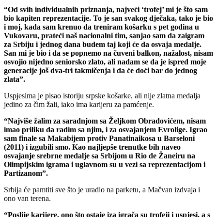
“Od svih individualnih priznanja, najveći ‘trofej’ mi je što sam
bio kapiten reprezentacije. To je san svakog dječaka, tako je bio
i moj, kada sam krenuo da treniram košarku s pet godina u
Vukovaru, prateći naš nacionalni tim, sanjao sam da zaigram
za Srbiju i jednog dana budem taj koji će da osvaja medalje.
San mi je bio i da se popnemo na čuveni balkon, nažalost, nisam
osvojio nijedno seniorsko zlato, ali nadam se da je ispred moje
generacije još dva-tri takmičenja i da će doći bar do jednog
zlata”.
Uspjesima je pisao istoriju srpske košarke, ali nije zlatna medalja
jedino za čim žali, iako ima karijeru za pamćenje.
“Najviše žalim za saradnjom sa Željkom Obradovićem, nisam
imao priliku da radim sa njim, i za osvajanjem Evrolige. Igrao
sam finale sa Makabijem protiv Panatinaikosa u Barseloni
(2011) i izgubili smo. Kao najljepše trenutke bih naveo
osvajanje srebrne medalje sa Srbijom u Rio de Žaneiru na
Olimpijskim igrama i uglavnom su u vezi sa reprezentacijom i
Partizanom”.
Srbija će pamtiti sve što je uradio na parketu, a Mačvan izdvaja i
ono van terena.
“Poslije karijere, ono što ostaje iza igrača su trofeji i uspjesi, a s