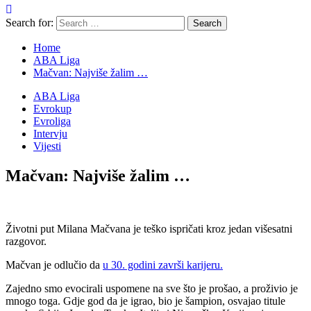
Search for:
Home
ABA Liga
Mačvan: Najviše žalim …
ABA Liga
Evrokup
Evroliga
Intervju
Vijesti
Mačvan: Najviše žalim …
Životni put Milana Mačvana je teško ispričati kroz jedan višesatni
razgovor.
Mačvan je odlučio da
u 30. godini završi karijeru.
Zajedno smo evocirali uspomene na sve što je prošao, a proživio je
mnogo toga. Gdje god da je igrao, bio je šampion, osvajao titule