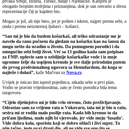
prvaka Srbije, Izraela, Turske, Italije i Njemačke. Karijeru je
obogatio brojnim trofejima i priznanjima, dok je san ostvario u dresu
reprezentacije čiji je kapiten bio.
Mogao je još, ali nije hteo, jer je pošten i iskren, najpre prema sebi, a
onda i prema neizmernoj ljubavi – košarci.
“San mi je bio da budem košarkaš, ali teško odrastanje me je
navelo da rano počnem da gledam na košarku kao na šansu da
mogu nešto da uradim u životu. Da pomognem porodici i da
omogućim sebi bolji život. Već sa 13 godina kada sam potpisao
za FMP, uplovio sam u ozbiljnije košarkaške vode i iz moje
ogromne želje da uspijem krenulo je sve dalje prirodnim putem
do prvog profesionalnog ugovora sa Hemofardom, do koga se
najteže i dolazi”,
kaže Mačvan za
Nova.rs
.
Uvijek je isticao tim ispred pojedinca, nikada sebe u prvi plan.
Vodio se pravim vrijednostima, zato je često porodica bila tema
razgovora.
“Cijelo djetinjstvo mi je bilo vrlo stresno, čisto preživljavanje.
Odrastao sam za vrijeme rata u Vukovaru, tata mi je bio u ratu,
sestra mi se rodila malo poslije rata. Kada bih krenuo to da
pričam ljudima, malo njih bi vjerovalo, jer vide moju ‘fasadu’.
Vide dobra kola, sporistu koji se dobro oblači i živi super. To
nije tačno, jeste ovaj drugi dio, ali ne vide sve ono što se