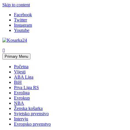
Skip to content
Facebook
Twitter
Instagram
Youtube
Primary Menu
Početna
Vijesti
ABA Liga
BiH
Prva Liga RS
Evroliga
Evrokup
NBA
Ženska košarka
Svjetsko prvenstvo
Intervju
Evropsko prvenstvo