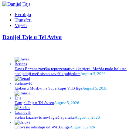
Evroliga
Transferi
Vijesti
Danijel Tajs u Tel Avivu
Davis Bertans završio reprezentativnu karijeru: Možda malo boli što
posljednji meč nismo završili pobjedom
August 5, 2026
Igokea u Moskvi na Superkupu VTB lige
August 5, 2026
Danijel Tajs u Tel Avivu
August 5, 2026
Stefan Lazarević novi igrač Spartaka
August 5, 2026
Orlovi ne odustaju od WABA lige
August 5, 2026