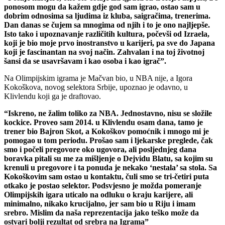
ponosom mogu da kažem gdje god sam igrao, ostao sam u
dobrim odnosima sa ljudima iz kluba, saigračima, trenerima.
Dan danas se čujem sa mnogima od njih i to je ono najljepše.
Isto tako i upoznavanje različitih kultura, počevši od Izraela,
koji je bio moje prvo inostranstvo u karijeri, pa sve do Japana
koji je fascinantan na svoj način. Zahvalan i na toj životnoj
šansi da se usavršavam i kao osoba i kao igrač”.
Na Olimpijskim igrama je Mačvan bio, u NBA nije, a Igora
Kokoškova, novog selektora Srbije, upoznao je odavno, u
Klivlendu koji ga je draftovao.
“Iskreno, ne žalim toliko za NBA. Jednostavno, nisu se složile
kockice. Proveo sam 2014. u Klivlendu osam dana, tamo je
trener bio Bajron Skot, a Kokoškov pomoćnik i mnogo mi je
pomogao u tom periodu. Prošao sam i ljekarske preglede, čak
smo i počeli pregovore oko ugovora, ali posljednjeg dana
boravka pitali su me za mišljenje o Dejvidu Blatu, sa kojim su
krenuli u pregovore i ta ponuda je nekako ‘nestala’ sa stola. Sa
Kokoškovim sam ostao u kontaktu, čuli smo se tri-četiri puta
otkako je postao selektor. Podsvjesno je možda pomeranje
Olimpijskih igara uticalo na odluku o kraju karijere, ali
minimalno, nikako krucijalno, jer sam bio u Riju i imam
srebro. Mislim da naša reprezentacija jako teško može da
ostvari bolji rezultat od srebra na Igrama”