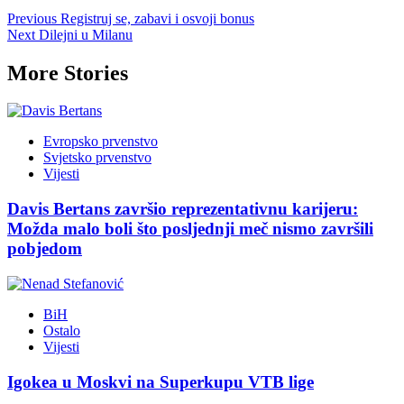
Previous
Registruj se, zabavi i osvoji bonus
Next
Dilejni u Milanu
More Stories
Evropsko prvenstvo
Svjetsko prvenstvo
Vijesti
Davis Bertans završio reprezentativnu karijeru:
Možda malo boli što posljednji meč nismo završili
pobjedom
BiH
Ostalo
Vijesti
Igokea u Moskvi na Superkupu VTB lige