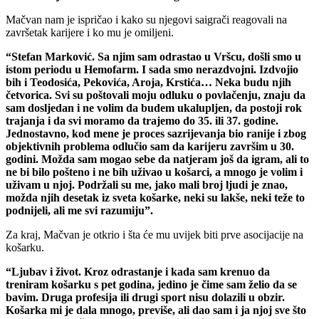
Mačvan nam je ispričao i kako su njegovi saigrači reagovali na
završetak karijere i ko mu je omiljeni.
“Stefan Marković. Sa njim sam odrastao u Vršcu, došli smo u
istom periodu u Hemofarm. I sada smo nerazdvojni. Izdvojio
bih i Teodosića, Pekovića, Aroja, Krstića… Neka budu njih
četvorica. Svi su poštovali moju odluku o povlačenju, znaju da
sam dosljedan i ne volim da budem ukalupljen, da postoji rok
trajanja i da svi moramo da trajemo do 35. ili 37. godine.
Jednostavno, kod mene je proces sazrijevanja bio ranije i zbog
objektivnih problema odlučio sam da karijeru završim u 30.
godini. Možda sam mogao sebe da natjeram još da igram, ali to
ne bi bilo pošteno i ne bih uživao u košarci, a mnogo je volim i
uživam u njoj. Podržali su me, jako mali broj ljudi je znao,
možda njih desetak iz sveta košarke, neki su lakše, neki teže to
podnijeli, ali me svi razumiju”.
Za kraj, Mačvan je otkrio i šta će mu uvijek biti prve asocijacije na
košarku.
“Ljubav i život. Kroz odrastanje i kada sam krenuo da
treniram košarku s pet godina, jedino je čime sam želio da se
bavim. Druga profesija ili drugi sport nisu dolazili u obzir.
Košarka mi je dala mnogo, previše, ali dao sam i ja njoj sve što