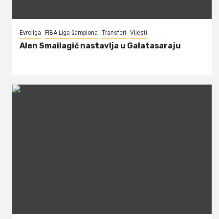
Evroliga
FIBA Liga šampiona
Transferi
Vijesti
Alen Smailagić nastavlja u Galatasaraju