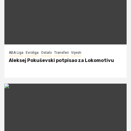
ABA Liga
Evroliga
Ostalo
Transferi
Vijesti
Aleksej Pokuševski potpisao za Lokomotivu