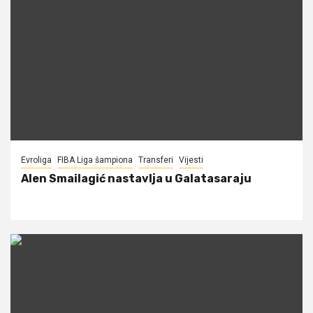
Evroliga
FIBA Liga šampiona
Transferi
Vijesti
Alen Smailagić nastavlja u Galatasaraju