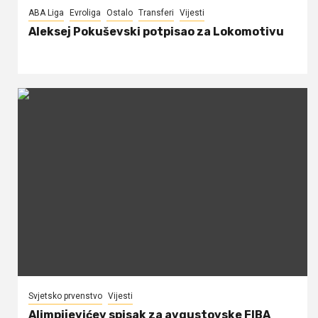
ABA Liga
Evroliga
Ostalo
Transferi
Vijesti
Aleksej Pokuševski potpisao za Lokomotivu
Svjetsko prvenstvo
Vijesti
Alimpijevićev spisak za avgustovske FIBA