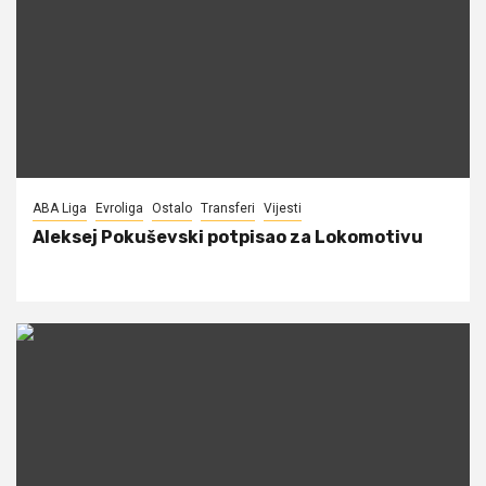
ABA Liga
Evroliga
Ostalo
Transferi
Vijesti
Aleksej Pokuševski potpisao za Lokomotivu