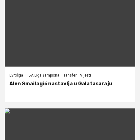
Evroliga
FIBA Liga šampiona
Transferi
Vijesti
Alen Smailagić nastavlja u Galatasaraju