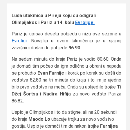
Luda utakmica u Pireju koju su odigrali
Olimpijakos i Pariz u 14. kolu
Evrolige.
Pariz je upisao desetu pobjedu u nizu ove sezone u
Evroligi.
Novajlija u ovom takmičenju je u sjajnoj
završnici došao do pobjede
96:90.
Na sedam minuta do kraja Pariz je vodio 80:60. Onda
je domaći tim počeo da igra odlično u obrani u napadu
se probudio
Evan Furnije
i korak po korak su došli do
vođstva 82:80 na tri minuta do kraja i to im je ujedno
bilo prvo vođstvo na meču. Onda su uslijedile trojke
Ti
Džej Šortsa i Nadira Hifija
za novo vođsto Pariza
86:82.
Uspio je Olimpijakos i to da stigne, ali na 20 sekundi
do kraja
Maodo Lo
ubacuje trojku za novo vođstvo
gostiju. Uspio je domaći tim da nakon trojke
Furnijea