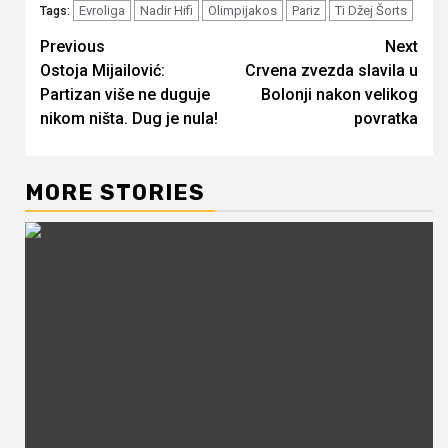
Evroliga
Nadir Hifi
Olimpijakos
Pariz
Ti Džej Šorts
Tags:
Continue
Previous
Next
Ostoja Mijailović:
Crvena zvezda slavila u
Reading
Partizan više ne duguje
Bolonji nakon velikog
nikom ništa. Dug je nula!
povratka
MORE STORIES