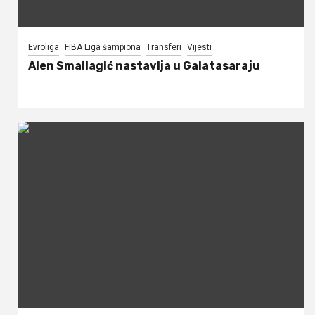
Evroliga
FIBA Liga šampiona
Transferi
Vijesti
Alen Smailagić nastavlja u Galatasaraju