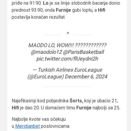
priđe na 91:90.
Lo
je sa linije slobodnih bacanja donio
prednost 93:90, onda
Furnije
gubi loptu, a
Hifi
postavlja konačan rezultat.
MAODO LO, WOW!!! ????????????
@maodolo12
@ParisBasketball
pic.twitter.com/flUeydni2h
— Turkish Airlines EuroLeague
(@EuroLeague)
December 6, 2024
Najefikasniji kod pobjednika
Šorts,
koji je ubacio 21,
Hifi
je dao 20. U domaćem timu
Furnije
najbolji sa 25.
Najbolje kvote vas očekuju
u
Meridianbet
poslovnicama.