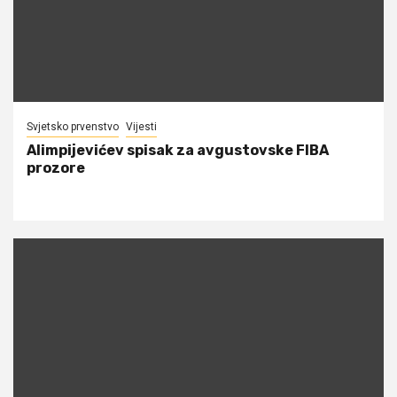
Svjetsko prvenstvo
Vijesti
Alimpijevićev spisak za avgustovske FIBA
prozore