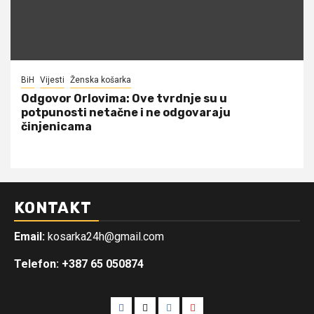
BiH
Vijesti
Ženska košarka
Odgovor Orlovima: ​Ove tvrdnje su u
potpunosti netačne i ne odgovaraju
činjenicama
KONTAKT
Email:
kosarka24h@gmail.com
Telefon: +387 65 050874
Facebook
Twitter
Instagram
Youtube