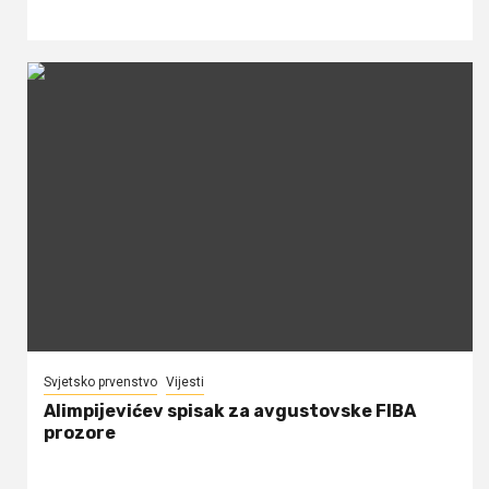
Svjetsko prvenstvo
Vijesti
Alimpijevićev spisak za avgustovske FIBA
prozore