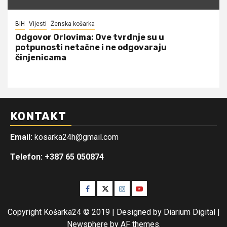
BiH
Vijesti
Ženska košarka
Odgovor Orlovima: ​Ove tvrdnje su u
potpunosti netačne i ne odgovaraju
činjenicama
KONTAKT
Email:
kosarka24h@gmail.com
Telefon: +387 65 050874
Facebook
Twitter
Instagram
Youtube
Copyright Košarka24 © 2019 | Designed by Diarium Digital
|
Newsphere
by AF themes.