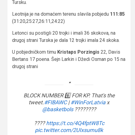
Tursku.
Leotnija je na domaćem terenu slavila pobjedu
111:85
(31:20,25:27,26:11,24:22)
Letonci su postigli 20 trojki i imali 36 skokova, na
drugoj strani Turska je dala 12 trojki imala 24 skoka.
U pobjedničkom timu
Kristaps Porzingis
22, Davis
Bertans 17 poena. Šejn Larkin i Džedi Osman po 15 na
drugoj strani
BLOCK NUMBER 6️⃣ FOR KP. That's the
tweet.
#FIBAWC
|
#WinForLatvia
x
@basketbols
????????
????
https://t.co/4Q4fptW8Tc
pic.twitter.com/2UIxsumu8k