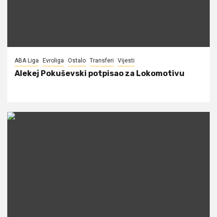
ABA Liga
Evroliga
Ostalo
Transferi
Vijesti
Alekej Pokuševski potpisao za Lokomotivu