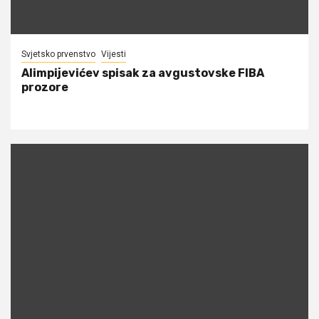
Svjetsko prvenstvo
Vijesti
Alimpijevićev spisak za avgustovske FIBA
prozore