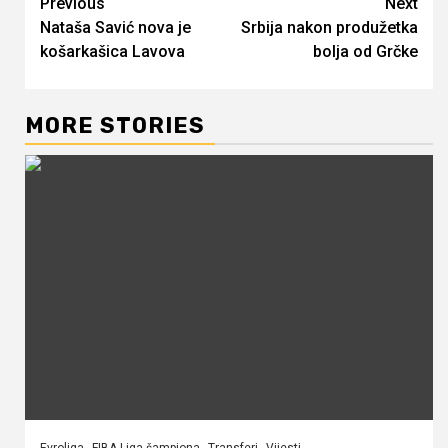
Continue
Previous
Next
Nataša Savić nova je
Srbija nakon produžetka
Reading
košarkašica Lavova
bolja od Grčke
MORE STORIES
Evroliga
FIBA Liga šampiona
Transferi
Vijesti