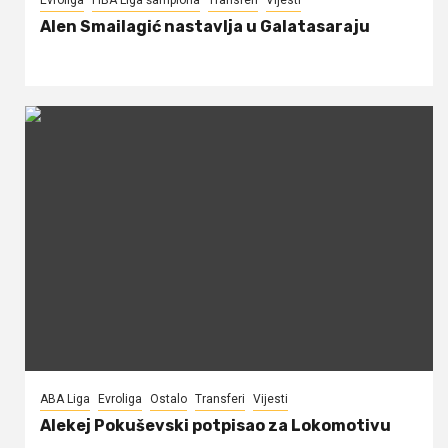
Alen Smailagić nastavlja u Galatasaraju
ABA Liga
Evroliga
Ostalo
Transferi
Vijesti
Alekej Pokuševski potpisao za Lokomotivu