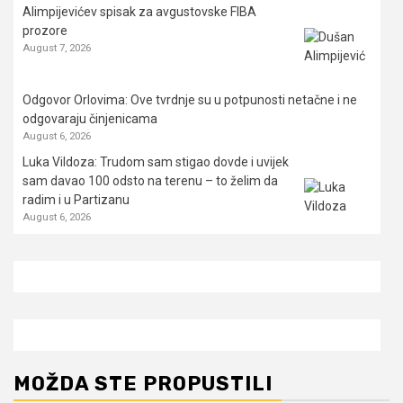
Alimpijevićev spisak za avgustovske FIBA
prozore
August 7, 2026
Odgovor Orlovima: ​Ove tvrdnje su u potpunosti netačne i ne
odgovaraju činjenicama
August 6, 2026
Luka Vildoza: Trudom sam stigao dovde i uvijek
sam davao 100 odsto na terenu – to želim da
radim i u Partizanu
August 6, 2026
MOŽDA STE PROPUSTILI