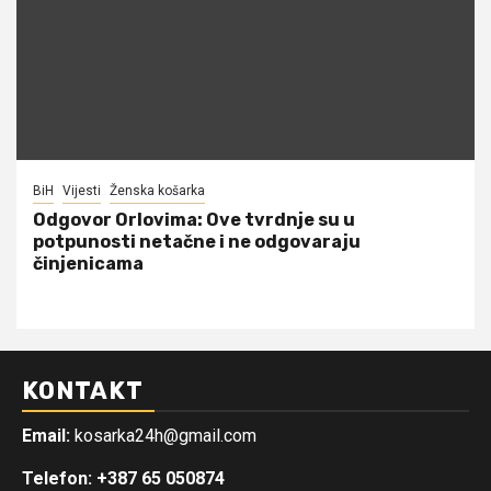
BiH
Vijesti
Ženska košarka
Odgovor Orlovima: ​Ove tvrdnje su u
potpunosti netačne i ne odgovaraju
činjenicama
KONTAKT
Email:
kosarka24h@gmail.com
Telefon: +387 65 050874