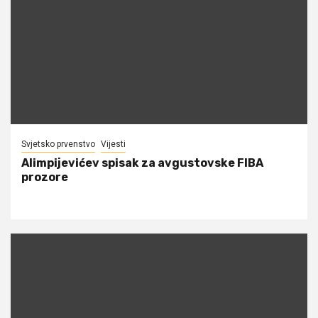
Svjetsko prvenstvo
Vijesti
Alimpijevićev spisak za avgustovske FIBA
prozore