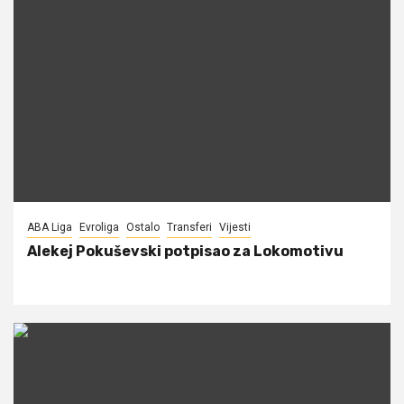
ABA Liga
Evroliga
Ostalo
Transferi
Vijesti
Alekej Pokuševski potpisao za Lokomotivu