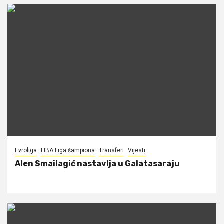
Evroliga
FIBA Liga šampiona
Transferi
Vijesti
Alen Smailagić nastavlja u Galatasaraju