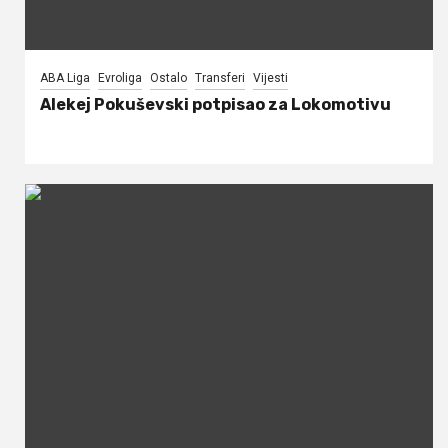
ABA Liga
Evroliga
Ostalo
Transferi
Vijesti
Alekej Pokuševski potpisao za Lokomotivu