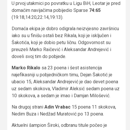
U prvoj utakmici po povratku u Ligu BiH, Leotar je pred
domaćim navijačima pobijedio Sparse
74:65
(19:18,14:20,22:14,19:13).
Domaća ekipa je dobro odigrala neizvjesno završnicu
iako su u finišu ostali bez Rikala, koji je isključen i
Šakotića, koji je dobio petu ličnu. Odgovornost su
preuzeli Marko Raičević i Aleksandar Andrejević i
doveli svoj tim do pobjede.
Marko Rikalo
sa 23 poena i šest asistencija
najefikasniji u pobjedničkom timu, Dejan Šakotić je
ubacio 15, Aleksandar Andrejević je dao devet poena
uz sedam skokova, Vladimir Aleksić sedam poena uz
10 skokova, a sedam je imao i Damjan Milošević.
Na drugoj strani
Adin Vrabac
15 poena 11 skokova,
Nedim Buza i Nedžad Muratović po 13 poena.
Aktuelni šampion Široki, odbranu titule počeo je