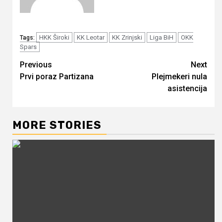
HKK Široki
KK Leotar
KK Zrinjski
Liga BiH
OKK
Tags:
Spars
Continue
Previous
Next
Prvi poraz Partizana
Plejmekeri nula
Reading
asistencija
MORE STORIES