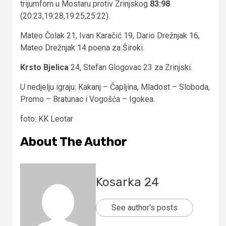
trijumfom u Mostaru protiv Zrinjskog
83:98
(20:23,19:28,19:25,25:22).
Mateo Čolak 21, Ivan Karačić 19, Dario Drežnjak 16,
Mateo Drežnjak 14 poena za Široki.
Krsto Bjelica
24, Stefan Glogovac 23 za Zrinjski.
U nedjelju igraju: Kakanj – Čapljina, Mladost – Sloboda,
Promo – Bratunac i Vogošća – Igokea.
foto: KK Leotar
About The Author
Kosarka 24
See author's posts