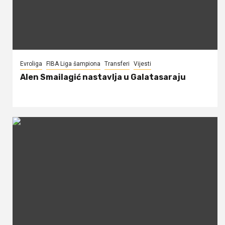
Evroliga
FIBA Liga šampiona
Transferi
Vijesti
Alen Smailagić nastavlja u Galatasaraju