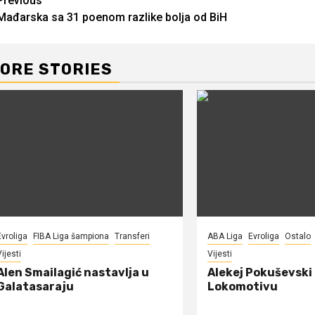
Continue
Previous
Mađarska sa 31 poenom razlike bolja od BiH
Reading
ORE STORIES
Evroliga
FIBA Liga šampiona
Transferi
ABA Liga
Evroliga
Ostalo
ijesti
Vijesti
Alen Smailagić nastavlja u
Alekej Pokuševski
Galatasaraju
Lokomotivu