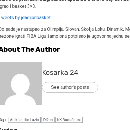
igrao i basket 3×3.
Tweets by jdadijonbasket
Do sada je nastupao za Olimpiju, Slovan, Škofja Loku, Dinamik, M
sezone igrati FIBA Ligu šampiona potpisao je ugovor na jednu s
About The Author
Kosarka 24
See author's posts
Aleksandar Lazić
Dižon
KK Budućnost
Tags: