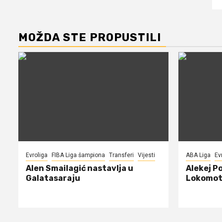
MOŽDA STE PROPUSTILI
Evroliga
FIBA Liga šampiona
Transferi
Vijesti
ABA Liga
Ev
Alen Smailagić nastavlja u
Alekej P
Galatasaraju
Lokomot