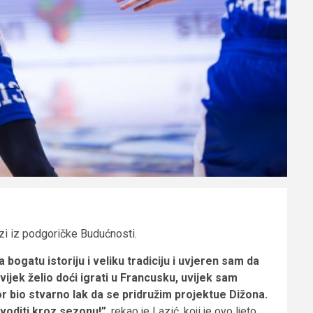
azi iz podgoričke Budućnosti.
ogatu istoriju i veliku tradiciju i uvjeren sam da
ijek želio doći igrati u Francusku, uvijek sam
or bio stvarno lak da se pridružim projektue Dižona.
 voditi kroz sezonu!”
, rekao je Lazić, koji je ovo ljeto