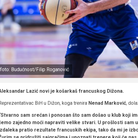
foto: Budućnost/Filip Roganović
Aleksandar Lazić novi je košarkaš francuskog Dižona.
Reprezentativac BiH u Dižon, koga trenira
Nenad Marković
, dol
“Stvarno sam srećan i ponosan što sam došao u klub koji ima b
ćemo zajedno moći napraviti velike stvari. U prošlosti sam uv
izdaleka pratio rezultate francuskih ekipa, tako da mi je izb
Žurim se pridružiti saigračima i upoznati trenere koji će nas