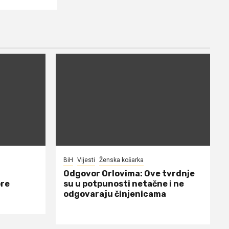
BiH
Vijesti
Ženska košarka
Odgovor Orlovima: ​Ove tvrdnje
ore
su u potpunosti netačne i ne
odgovaraju činjenicama