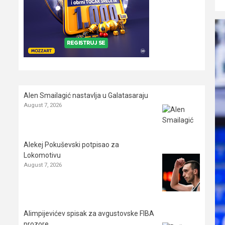
Alen Smailagić nastavlja u Galatasaraju
August 7, 2026
Alekej Pokuševski potpisao za
Lokomotivu
August 7, 2026
Alimpijevićev spisak za avgustovske FIBA
prozore