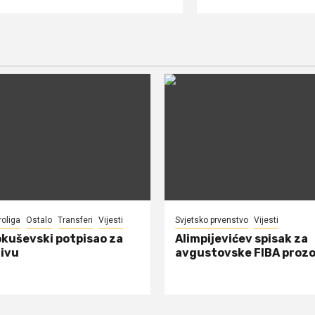
roliga
Ostalo
Transferi
Vijesti
Svjetsko prvenstvo
Vijesti
okuševski potpisao za
Alimpijevićev spisak za
ivu
avgustovske FIBA proz