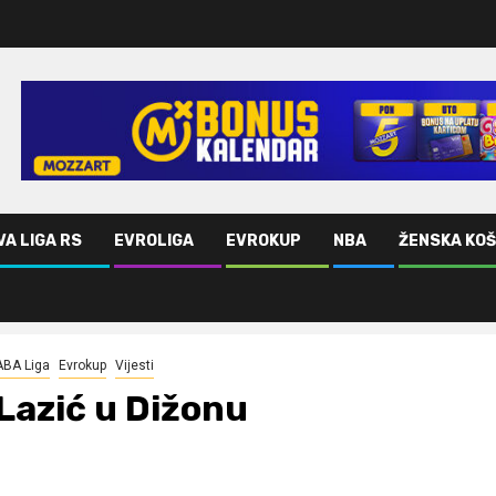
VA LIGA RS
EVROLIGA
EVROKUP
NBA
ŽENSKA KO
ABA Liga
Evrokup
Vijesti
Lazić u Dižonu