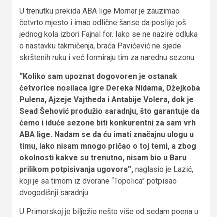
U trenutku prekida ABA lige Mornar je zauzimao
četvrto mjesto i imao odlične šanse da poslije još
jednog kola izbori Fajnal for. Iako se ne nazire odluka
o nastavku takmičenja, braća Pavićević ne sjede
skrštenih ruku i već formiraju tim za narednu sezonu.
“Koliko sam upoznat dogovoren je ostanak
četvorice nosilaca igre Dereka Nidama, Džejkoba
Pulena, Ajzeje Vajtheda i Antabije Volera, dok je
Sead Šehović produžio saradnju, što garantuje da
ćemo i iduće sezone biti konkurentni za sam vrh
ABA lige. Nadam se da ću imati značajnu ulogu u
timu, iako nisam mnogo pričao o toj temi, a zbog
okolnosti kakve su trenutno, nisam bio u Baru
prilikom potpisivanja ugovora”,
naglasio je Lazić,
koji je sa timom iz dvorane “Topolica” potpisao
dvogodišnji saradnju.
U Primorskoj je bilježio nešto više od sedam poena u