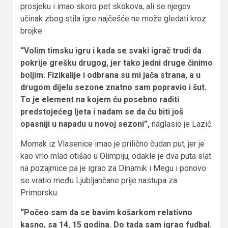
prosjeku i imao skoro pet skokova, ali se njegov
učinak zbog stila igre najčešće ne može gledati kroz
brojke.
“Volim timsku igru i kada se svaki igrač trudi da
pokrije grešku drugog, jer tako jedni druge činimo
boljim. Fizikalije i odbrana su mi jača strana, a u
drugom dijelu sezone znatno sam popravio i šut.
To je element na kojem ću posebno raditi
predstojećeg ljeta i nadam se da ću biti još
opasniji u napadu u novoj sezoni”,
naglasio je Lazić.
Momak iz Vlasenice imao je prilično čudan put, jer je
kao vrlo mlad otišao u Olimpiju, odakle je dva puta slat
na pozajmice pa je igrao za Dinamik i Megu i ponovo
se vratio među Ljubljančane prije nastupa za
Primorsku.
“Počeo sam da se bavim košarkom relativno
kasno, sa 14, 15 godina. Do tada sam igrao fudbal.