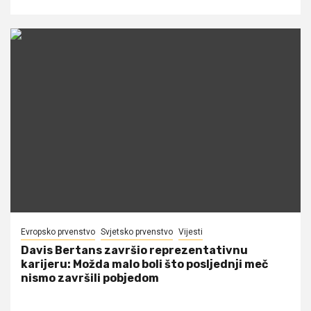
Evropsko prvenstvo
Svjetsko prvenstvo
Vijesti
Davis Bertans završio reprezentativnu
karijeru: Možda malo boli što posljednji meč
nismo završili pobjedom