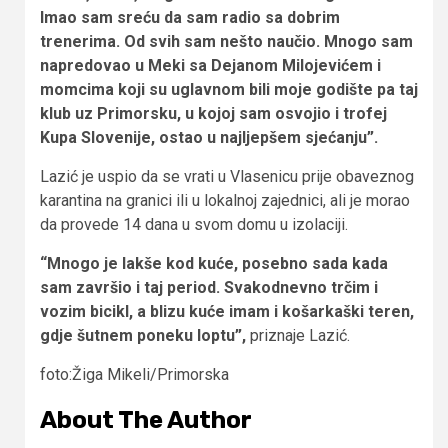
Imao sam sreću da sam radio sa dobrim
trenerima. Od svih sam nešto naučio. Mnogo sam
napredovao u Meki sa Dejanom Milojevićem i
momcima koji su uglavnom bili moje godište pa taj
klub uz Primorsku, u kojoj sam osvojio i trofej
Kupa Slovenije, ostao u najljepšem sjećanju”.
Lazić je uspio da se vrati u Vlasenicu prije obaveznog
karantina na granici ili u lokalnoj zajednici, ali je morao
da provede 14 dana u svom domu u izolaciji.
“Mnogo je lakše kod kuće, posebno sada kada
sam završio i taj period. Svakodnevno trčim i
vozim bicikl, a blizu kuće imam i košarkaški teren,
gdje šutnem poneku loptu”,
priznaje Lazić.
foto:Žiga Mikeli/Primorska
About The Author