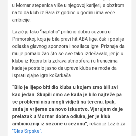
u Mornar stepenica više u njegovoj karijeri, s obzirom
na to da klub iz Bara iz godine u godinu ima veće
ambicije.
Lazić je tako “naplatio” prilično dobru sezonu u
Primorskoj, koja je bila pravi hit ABA lige, čak i poslije
odlaska glavnog sponzora i nosilaca igre. Priznaje da
mu je pomalo žao što se sve tako izdešavalo, jer je u
klubu iz Kopra bila zdrava atmosfera i u trenucima
kada je postalo jasno da uprava kluba ne može da
isprati sjajne igre košarkaša.
“Bilo je lijepo biti dio kluba u kojem smo bili svi
kao jedan. Skupili smo se kada je bilo najteže pa
se problemi nisu mogli vidjeti na terenu. Ipak,
sada je vrijeme za novo iskustvo. Vjerujem da je
prelazak u Mornar dobra odluka, jer je klub
ambiciozniji iz sezone u sezonu”,
rekao je Lazić za
“Glas Srpske”.