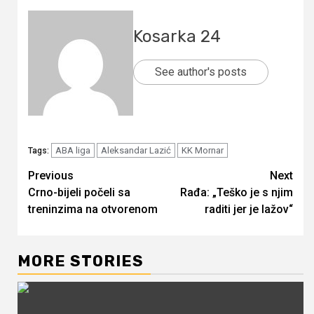
Kosarka 24
See author's posts
ABA liga
Aleksandar Lazić
KK Mornar
Tags:
Continue
Previous
Next
Crno-bijeli počeli sa
Rađa: „Teško je s njim
Reading
treninzima na otvorenom
raditi jer je lažov“
MORE STORIES