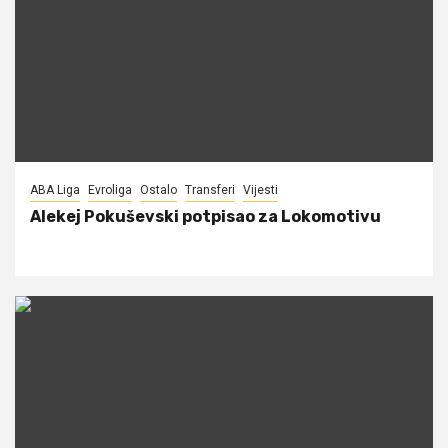
ABA Liga
Evroliga
Ostalo
Transferi
Vijesti
Alekej Pokuševski potpisao za Lokomotivu