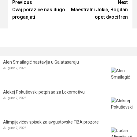
Continue
Previous
Next
Ovaj poraz će nas dugo
Maestralni Jokić, Bogdan
Reading
proganjati
opet dvocifren
Alen Smailagić nastavlja u Galatasaraju
August 7, 2026
Alekej Pokuševski potpisao za Lokomotivu
August 7, 2026
Alimpijevićev spisak za avgustovske FIBA prozore
August 7, 2026