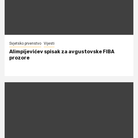
Svjetsko prvenstvo
Vijesti
Alimpijevićev spisak za avgustovske FIBA
prozore