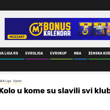
VA LIGA RS
EVROLIGA
EVROKUP
NBA
ŽENSKA KO
ABA Liga
Vijesti
Kolo u kome su slavili svi klub