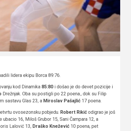
ili lidera ekipu Borca 89:76.
ovanju kod Dinamika
85:80
i došao je do devet pozicije i
eo
Drežnjak. Oba su postigli po 22 poena., dok su Filip
ćem sastavu Glas 23, a
Miroslav Pašajlić
17 poena.
četvrtu ovosezonsku pobjedu.
Robert Rikić
odigrao je još
e ubacio 16, Miloš Grubor 15, Sani Čampara 12, a
oris Lalović 13,
Draško Knežević
10 poena, pet