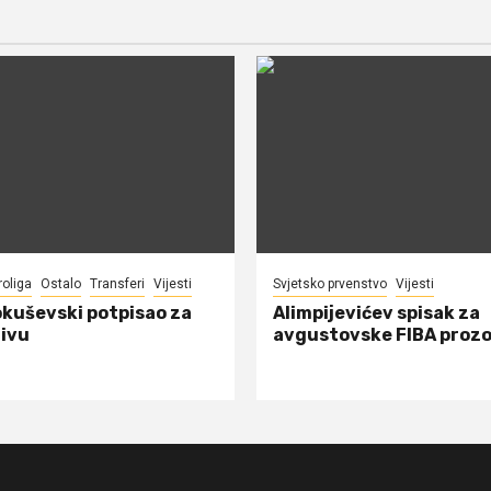
roliga
Ostalo
Transferi
Vijesti
Svjetsko prvenstvo
Vijesti
okuševski potpisao za
Alimpijevićev spisak za
ivu
avgustovske FIBA proz