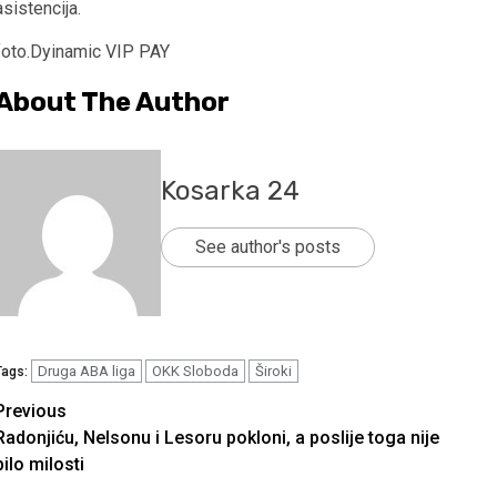
asistencija.
foto.Dyinamic VIP PAY
About The Author
Kosarka 24
See author's posts
Druga ABA liga
OKK Sloboda
Široki
Tags:
Continue
Previous
Radonjiću, Nelsonu i Lesoru pokloni, a poslije toga nije
Reading
bilo milosti