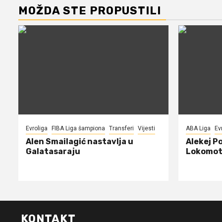
MOŽDA STE PROPUSTILI
Evroliga
FIBA Liga šampiona
Transferi
Vijesti
ABA Liga
Ev
Alen Smailagić nastavlja u
Alekej P
Galatasaraju
Lokomot
KONTAKT