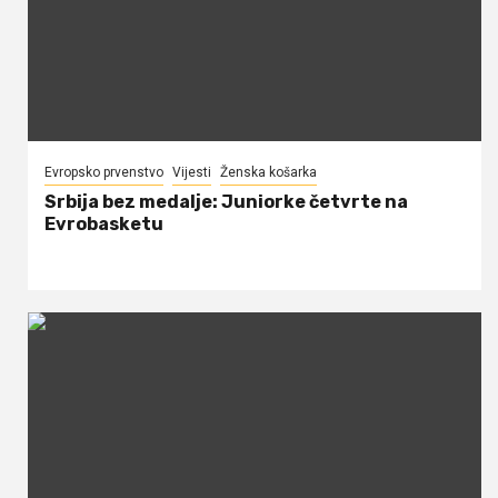
Evropsko prvenstvo
Vijesti
Ženska košarka
Srbija bez medalje: Juniorke četvrte na
Evrobasketu