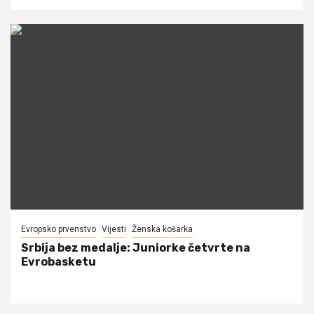
Evropsko prvenstvo
Vijesti
Ženska košarka
Srbija bez medalje: Juniorke četvrte na
Evrobasketu