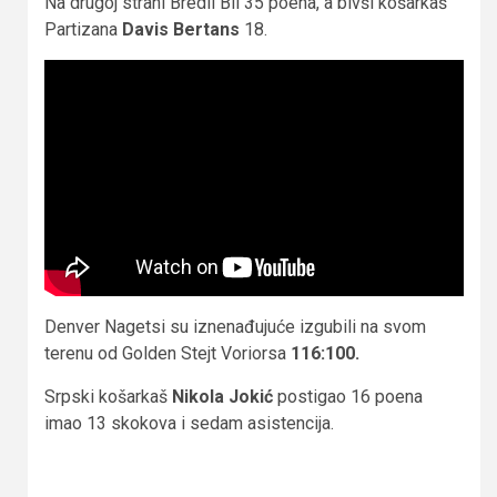
Na drugoj strani Bredli Bil 35 poena, a bivši košarkaš
Partizana
Davis Bertans
18.
Denver Nagetsi su iznenađujuće izgubili na svom
terenu od Golden Stejt Voriorsa
116:100.
Srpski košarkaš
Nikola Jokić
postigao 16 poena
imao 13 skokova i sedam asistencija.