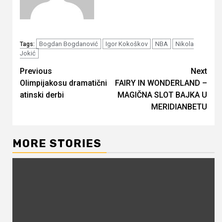
Bogdan Bogdanović
Igor Kokoškov
NBA
Nikola
Tags:
Jokić
Continue
Previous
Next
Olimpijakosu dramatični
FAIRY IN WONDERLAND –
Reading
atinski derbi
MAGIČNA SLOT BAJKA U
MERIDIANBETU
MORE STORIES