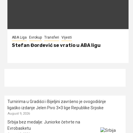
ABA Liga
Evrokup
Transferi
Vijesti
Stefan Đorđević se vratio u ABA ligu
Turnirima u Gradišci i Bijeljini završeno je ovogodišnje
ligaško izdanje Jelen Pivo 3×3 lige Republike Srpske
August 9, 2026
Srbija bez medalje: Juniorke četvrte na
Evrobasketu