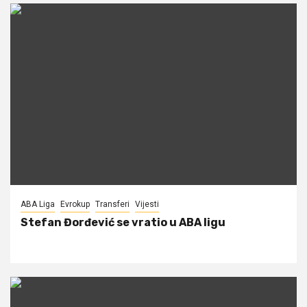
ABA Liga
Evrokup
Transferi
Vijesti
Stefan Đorđević se vratio u ABA ligu