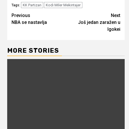
KK Partizan
Kodi Miler Mekintajer
Tags:
Continue
Previous
Next
NBA se nastavlja
Još jedan zaražen u
Reading
Igokei
MORE STORIES