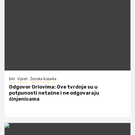
BiH
Vijesti
Ženska košarka
Odgovor Orlovima: ​Ove tvrdnje su u
potpunosti netačne i ne odgovaraju
činjenicama