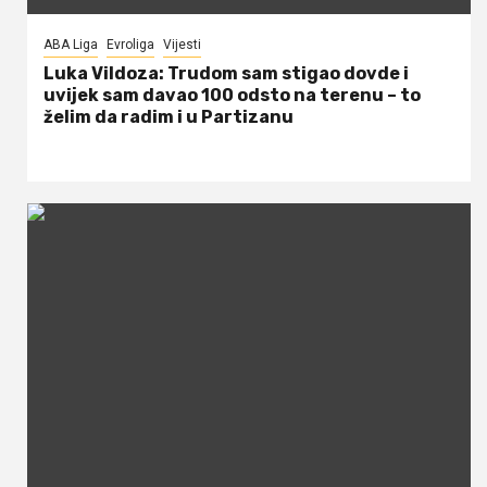
ABA Liga
Evroliga
Vijesti
Luka Vildoza: Trudom sam stigao dovde i
uvijek sam davao 100 odsto na terenu – to
želim da radim i u Partizanu