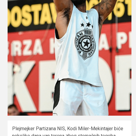
Plejmejker Partizana NIS, Kodi Miler-Mekintajer biće
nekoliko dana van terena zbog stomačnih tegoba.