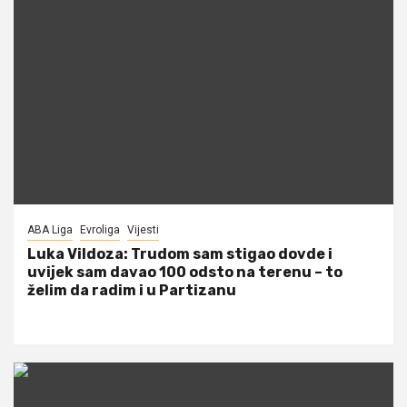
ABA Liga
Evroliga
Vijesti
Luka Vildoza: Trudom sam stigao dovde i
uvijek sam davao 100 odsto na terenu – to
želim da radim i u Partizanu