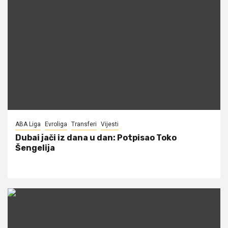
ABA Liga
Evroliga
Transferi
Vijesti
Dubai jači iz dana u dan: Potpisao Toko
Šengelija