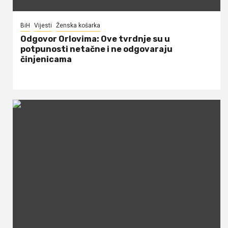
BiH
Vijesti
Ženska košarka
Odgovor Orlovima: ​Ove tvrdnje su u
potpunosti netačne i ne odgovaraju
činjenicama