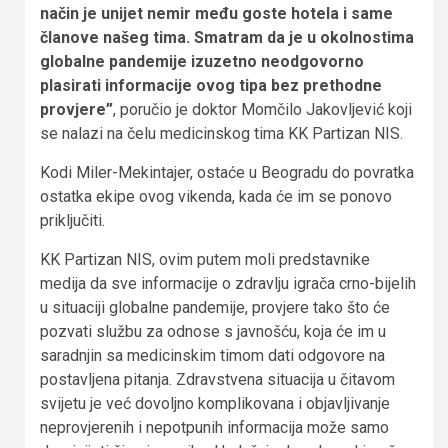
način je unijet nemir među goste hotela i same
članove našeg tima. Smatram da je u okolnostima
globalne pandemije izuzetno neodgovorno
plasirati informacije ovog tipa bez prethodne
provjere”
, poručio je doktor Momčilo Jakovljević koji
se nalazi na čelu medicinskog tima KK Partizan NIS.
Kodi Miler-Mekintajer, ostaće u Beogradu do povratka
ostatka ekipe ovog vikenda, kada će im se ponovo
priključiti.
KK Partizan NIS, ovim putem moli predstavnike
medija da sve informacije o zdravlju igrača crno-bijelih
u situaciji globalne pandemije, provjere tako što će
pozvati službu za odnose s javnošću, koja će im u
saradnjin sa medicinskim timom dati odgovore na
postavljena pitanja. Zdravstvena situacija u čitavom
svijetu je već dovoljno komplikovana i objavljivanje
neprovjerenih i nepotpunih informacija može samo