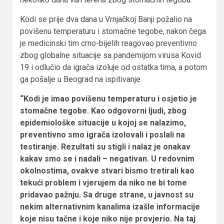
Kodi se prije dva dana u Vrnjačkoj Banji požalio na
povišenu temperaturu i stomačne tegobe, nakon čega
je medicinski tim crno-bijelih reagovao preventivno
zbog globalne situacije sa pandemijom virusa Kovid
19 i odlučio da igrača izoluje od ostatka tima, a potom
ga pošalje u Beograd na ispitivanje.
“Kodi je imao povišenu temperaturu i osjetio je
stomačne tegobe. Kao odgovorni ljudi, zbog
epidemiološke situacije u kojoj se nalazimo,
preventivno smo igrača izolovali i poslali na
testiranje. Rezultati su stigli i nalaz je onakav
kakav smo se i nadali – negativan. U redovnim
okolnostima, ovakve stvari bismo tretirali kao
tekući problem i vjerujem da niko ne bi tome
pridavao pažnju. Sa druge strane, u javnost su
nekim alternativnim kanalima izašle informacije
koje nisu tačne i koje niko nije provjerio. Na taj