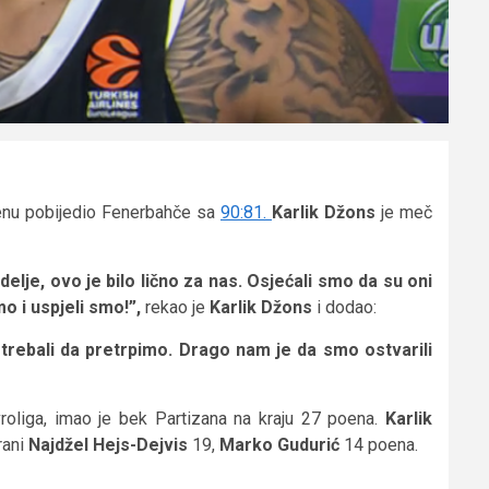
nu pobijedio Fenerbahče sa
90:81.
Karlik Džons
je meč
je, ovo je bilo lično za nas. Osjećali smo da su oni
mo i uspjeli smo!”,
rekao je
Karlik Džons
i dodao:
trebali da pretrpimo. Drago nam je da smo ostvarili
vroliga, imao je bek Partizana na kraju 27 poena.
Karlik
rani
Najdžel Hejs-Dejvis
19,
Marko Gudurić
14 poena.