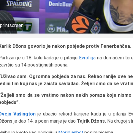
printscreen
Karlik Džons govorio je nakon pobjede protiv Fenerbahčea.
Partizan je u 18. kolu kada je u pitanju
Evroliga
na domaćem tere
završio sa 14 poestignutih poena.
“Uživao sam. Ogromna pobjeda za nas. Rekao ranije ove nedel
jedini tim koji nas je zaista savladao. Željeli smo da se vrati
“Željeli smo da se vratimo nakon nekih poraza koje nismo 
pobjedu”.
Dvejn Vašington
je ubacio rekord karijere kada je u pitanju E
Džons
je dao 14, a poen manje je dao
Tajrik Džons.
Na drugoj st
Najbolje kvote vas očekuju u
Meridianbet
poslovnicama.