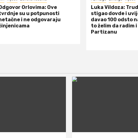
Odgovor Orlovima: ​Ove
Luka Vildoza: Tru
tvrdnje su u potpunosti
stigao dovde i uvi
netačne i ne odgovaraju
davao 100 odsto n
činjenicama
to želim da radim i
Partizanu