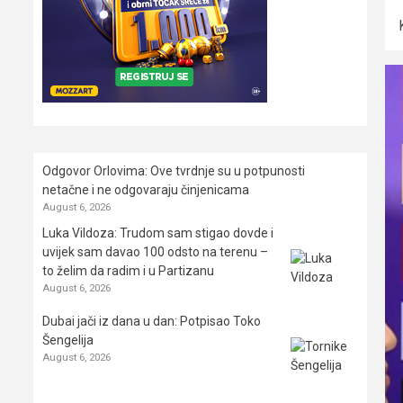
Odgovor Orlovima: ​Ove tvrdnje su u potpunosti
netačne i ne odgovaraju činjenicama
August 6, 2026
Luka Vildoza: Trudom sam stigao dovde i
uvijek sam davao 100 odsto na terenu –
to želim da radim i u Partizanu
August 6, 2026
Dubai jači iz dana u dan: Potpisao Toko
Šengelija
August 6, 2026