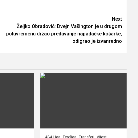
Next
Željko Obradović: Dvejn Vašington je u drugom
poluvremenu držao predavanje napadačke košarke,
odigrao je izvanredno
ABA Liga
Evroliga
Transferi
Vijesti