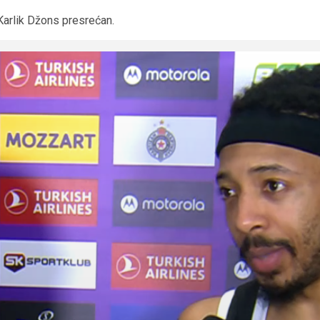
Karlik Džons presrećan.