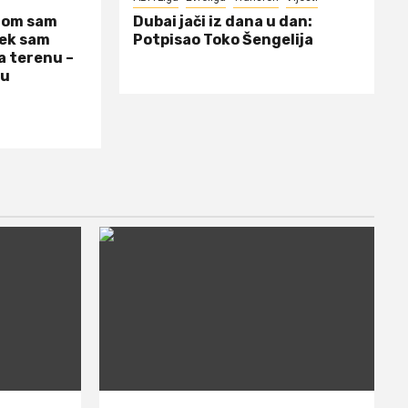
dom sam
Dubai jači iz dana u dan:
jek sam
Potpisao Toko Šengelija
a terenu –
 u