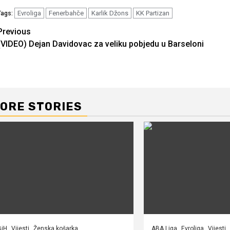
Evroliga
Fenerbahče
Karlik Džons
KK Partizan
Tags:
Continue
Previous
(VIDEO) Dejan Davidovac za veliku pobjedu u Barseloni
Reading
ORE STORIES
BiH
Vijesti
Ženska košarka
ABA Liga
Evroliga
Vijesti