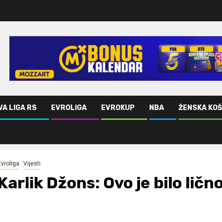
VA LIGA RS
EVROLIGA
EVROKUP
NBA
ŽENSKA KO
Evroliga
Vijesti
Karlik Džons: Ovo je bilo ličn