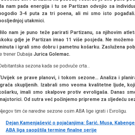
da nam pada energija i tu se Partizan odvojio sa individu
pogodio 3-4 puta za tri poena, ali mi smo isto pogađali
posljednjoj utakmici.
Bilo nam je puno teže parirati Partizanu, sa njihovim atl
skoku gdje je Partizan imao 11 više posjeda. Ne možemo bi
minuta i igrali smo dobru i pametnu košarku. Zaslužena pobj
je trener Dubaija
Jurica Golemac.
Debitantska sezona kada se podvuče crta…
“Uvijek se prave planovi, i tokom sezone… Analiza i planir
igrača skupljenih. Izabrali smo veoma kvalitetne ljude, ko
košarku, imali smo skalpove protiv evroligaša. Danas smo 
majstorici. Od sutra već počinjemo pripreme za sljedeću se
Njegov tim će naredne sezone osim ABA lige igrati i Evroligu.
Dejan Kamenjašević o pojačanjima: Šarić, Musa, Kabengel
ABA liga saopštila termine finalne serije