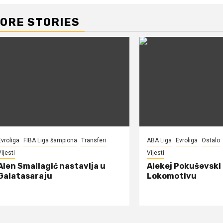
ORE STORIES
Evroliga
FIBA Liga šampiona
Transferi
ABA Liga
Evroliga
Ostalo
ijesti
Vijesti
Alen Smailagić nastavlja u
Alekej Pokuševski
Galatasaraju
Lokomotivu