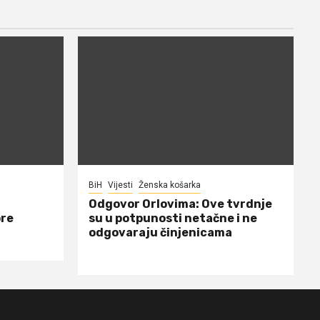
BiH
Vijesti
Ženska košarka
Odgovor Orlovima: ​Ove tvrdnje
ore
su u potpunosti netačne i ne
odgovaraju činjenicama