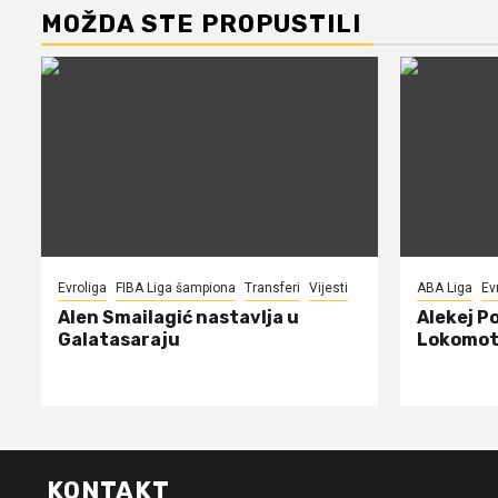
MOŽDA STE PROPUSTILI
Evroliga
FIBA Liga šampiona
Transferi
Vijesti
ABA Liga
Ev
Alen Smailagić nastavlja u
Alekej P
Galatasaraju
Lokomot
KONTAKT