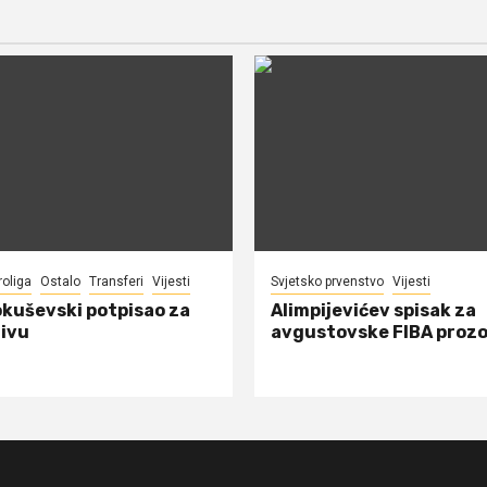
roliga
Ostalo
Transferi
Vijesti
Svjetsko prvenstvo
Vijesti
okuševski potpisao za
Alimpijevićev spisak za
ivu
avgustovske FIBA proz