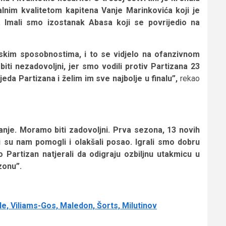
alnim kvalitetom kapitena Vanje Marinkovića koji je
. Imali smo izostanak Abasa koji se povrijedio na
etskim sposobnostima, i to se vidjelo na ofanzivnom
ti nezadovoljni, jer smo vodili protiv Partizana 23
eda Partizana i želim im sve najbolje u finalu”,
rekao
anje. Moramo biti zadovoljni. Prva sezona, 13 novih
ji su nam pomogli i olakšali posao. Igrali smo dobru
Partizan natjerali da odigraju ozbiljnu utakmicu u
zonu”.
e, Viliams-Gos, Maledon, Šorts, Milutinov