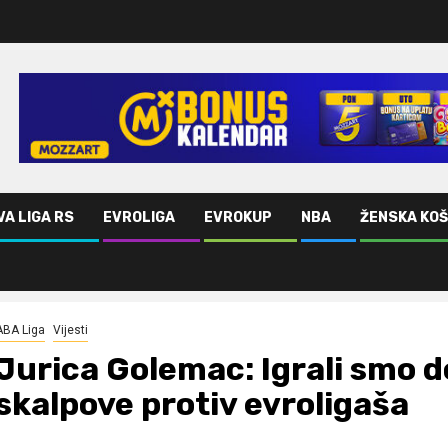
VA LIGA RS
EVROLIGA
EVROKUP
NBA
ŽENSKA KO
mo skalpove protiv evroligaša
ABA Liga
Vijesti
Jurica Golemac: Igrali smo d
skalpove protiv evroligaša