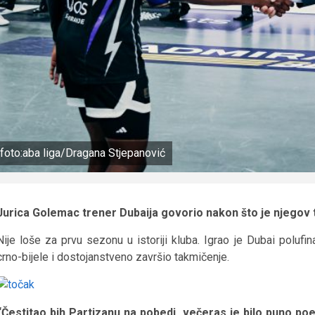
foto:aba liga/Dragana Stjepanović
Jurica Golemac trener Dubaija govorio nakon što je njegov t
Nije loše za prvu sezonu u istoriji kluba. Igrao je Dubai polufi
crno-bijele i dostojanstveno završio takmičenje.
“Čestitao bih Partizanu na pobedi, večeras je bilo puno poen