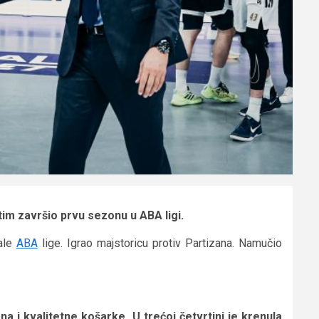
im završio prvu sezonu u ABA ligi.
nale
ABA
lige. Igrao majstoricu protiv Partizana. Namučio
a i kvalitetne košarke. U trećoj četvrtini je krenula