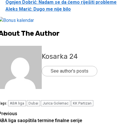
Ognjen Dobrić: Nadam se da ćemo riješiti probleme
Aleks Marić: Dugo me nije bilo
About The Author
Kosarka 24
See author's posts
ABA liga
Dubai
Jurica Golemac
KK Partizan
Tags:
Continue
Previous
ABA liga saopštila termine finalne serije
Reading