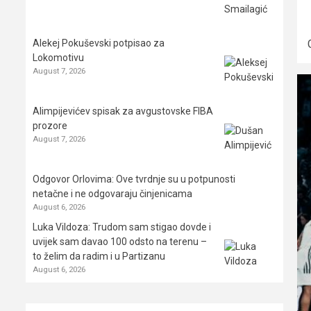
Alekej Pokuševski potpisao za
Lokomotivu
August 7, 2026
Alimpijevićev spisak za avgustovske FIBA
prozore
August 7, 2026
Odgovor Orlovima: ​Ove tvrdnje su u potpunosti
netačne i ne odgovaraju činjenicama
August 6, 2026
Luka Vildoza: Trudom sam stigao dovde i
uvijek sam davao 100 odsto na terenu –
to želim da radim i u Partizanu
August 6, 2026