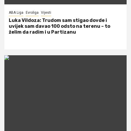
ABA Liga
Evroliga
Vijesti
Luka Vildoza: Trudom sam stigao dovde i
uvijek sam davao 100 odsto na terenu – to
želim da radim i u Partizanu