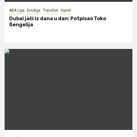
ABA Liga
Evroliga
Transferi
Vijesti
Dubai jači iz dana u dan: Potpisao Toko
Šengelija