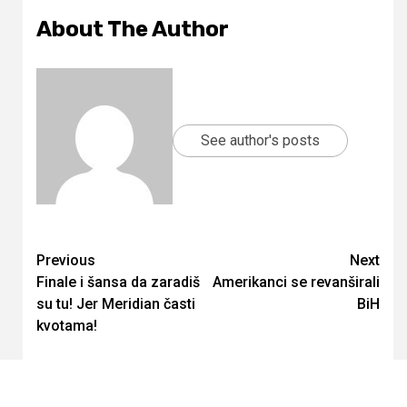
About The Author
See author's posts
Continue
Previous
Next
Finale i šansa da zaradiš
Amerikanci se revanširali
Reading
su tu! Jer Meridian časti
BiH
kvotama!