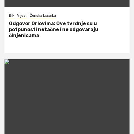
BiH
Vijesti
Ženska košarka
Odgovor Orlovima: ​Ove tvrdnje su u
potpunosti netačne i ne odgovaraju
činjenicama