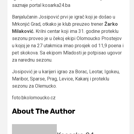
saznaje portal kosarka24.ba
Banjalučanin Josipović prvi je igrač koji je došao u
Mrkonjić Grad, otkako je klub preuzeo trener
Žarko
Milaković.
Krilni centar koji ima 31. godine proteklu
sezonu proveo je u čekoj ekipi Olomoucko Prostejov
u kojoj je na 27 utakmica imao prosjek od 11,9 poena i
pet skokova. Sa ekipom Mladosti je potpisao ugovor
za narednu sezonu.
Josipović je u karijeri igrao za Borac, Leotar, Igokeu,
Maribor, Sparse, Prag, Levice, Kakanj i proteklu
sezonu za Olemucko.
foto:bkolomoucko.cz
About The Author