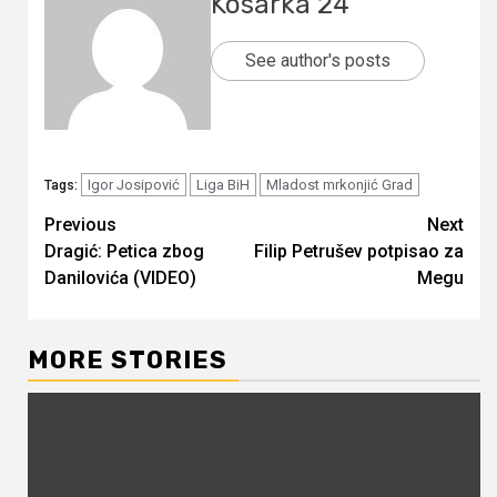
Kosarka 24
See author's posts
Igor Josipović
Liga BiH
Mladost mrkonjić Grad
Tags:
Continue
Previous
Next
Dragić: Petica zbog
Filip Petrušev potpisao za
Reading
Danilovića (VIDEO)
Megu
MORE STORIES