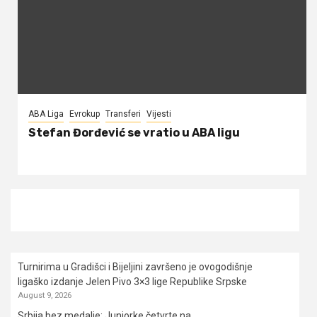
ABA Liga
Evrokup
Transferi
Vijesti
Stefan Đorđević se vratio u ABA ligu
Turnirima u Gradišci i Bijeljini završeno je ovogodišnje
ligaško izdanje Jelen Pivo 3×3 lige Republike Srpske
August 9, 2026
Srbija bez medalje: Juniorke četvrte na