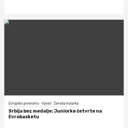
Evropsko prvenstvo
Vijesti
Ženska košarka
Srbija bez medalje: Juniorke četvrte na
Evrobasketu