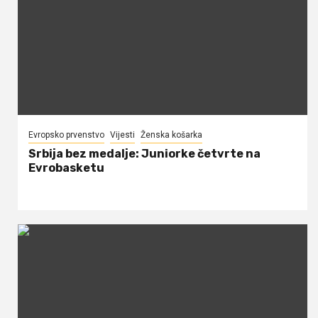
Evropsko prvenstvo
Vijesti
Ženska košarka
Srbija bez medalje: Juniorke četvrte na
Evrobasketu