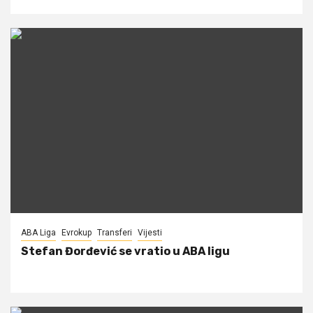
ABA Liga
Evrokup
Transferi
Vijesti
Stefan Đorđević se vratio u ABA ligu