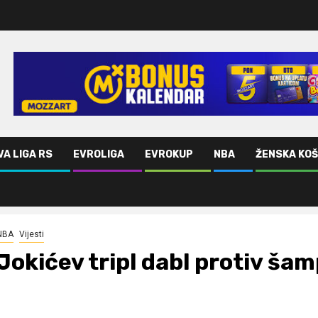
VA LIGA RS
EVROLIGA
EVROKUP
NBA
ŽENSKA KO
NBA
Vijesti
Jokićev tripl dabl protiv ša