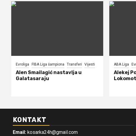
Evroliga
FIBA Liga šampiona
Transferi
Vijesti
ABA Liga
Ev
Alen Smailagić nastavlja u
Alekej P
Galatasaraju
Lokomot
KONTAKT
Email:
kosarka24h@gmail.com