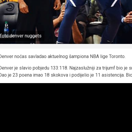
foto:denver nuggets
Denver noćas savladao aktuelnog šampiona NBA lige Toronto.
Denver je slavio pobjedu 133:118. Najzaslužniji za trijumf bio je 
Dao je 23 poena imao 18 skokova i podijelio je 11 asistencija. Bio j