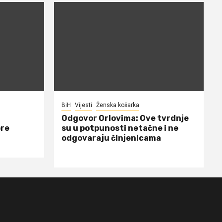
BiH
Vijesti
Ženska košarka
Odgovor Orlovima: ​Ove tvrdnje
ore
su u potpunosti netačne i ne
odgovaraju činjenicama