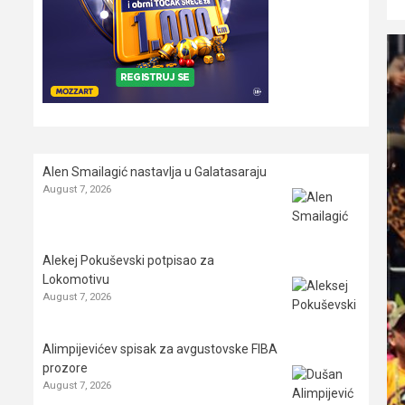
Alen Smailagić nastavlja u Galatasaraju
August 7, 2026
Alekej Pokuševski potpisao za
Lokomotivu
August 7, 2026
Alimpijevićev spisak za avgustovske FIBA
prozore
August 7, 2026