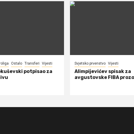
roliga
Ostalo
Transferi
Vijesti
Svjetsko prvenstvo
Vijesti
okuševski potpisao za
Alimpijevićev spisak za
ivu
avgustovske FIBA proz