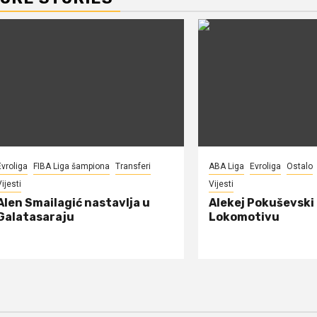
Evroliga
FIBA Liga šampiona
Transferi
ABA Liga
Evroliga
Ostalo
ijesti
Vijesti
Alen Smailagić nastavlja u
Alekej Pokuševski
Galatasaraju
Lokomotivu