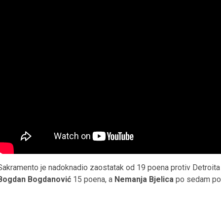
Sakramento je nadoknadio zaostatak od 19 poena protiv Detroita 
Bogdan Bogdanović
15 poena, a
Nemanja Bjelica
po sedam poe