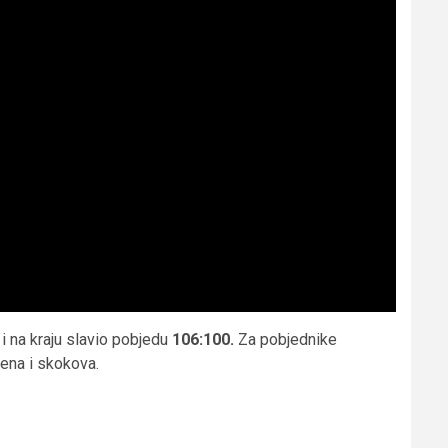
i na kraju slavio pobjedu
106:100.
Za pobjednike
na i skokova.