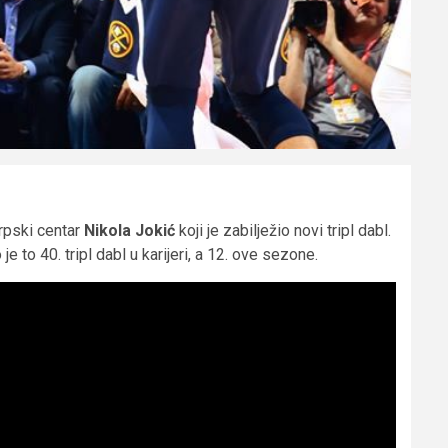
srpski centar
Nikola Jokić
koji je zabilježio novi tripl dabl.
e to 40. tripl dabl u karijeri, a 12. ove sezone.