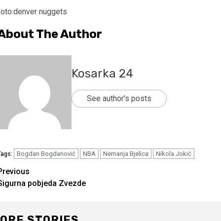
foto:denver nuggets
About The Author
Kosarka 24
See author's posts
Bogdan Bogdanović
NBA
Nemanja Bjelica
Nikola Jokić
Tags:
Continue
Previous
Sigurna pobjeda Zvezde
Reading
ORE STORIES