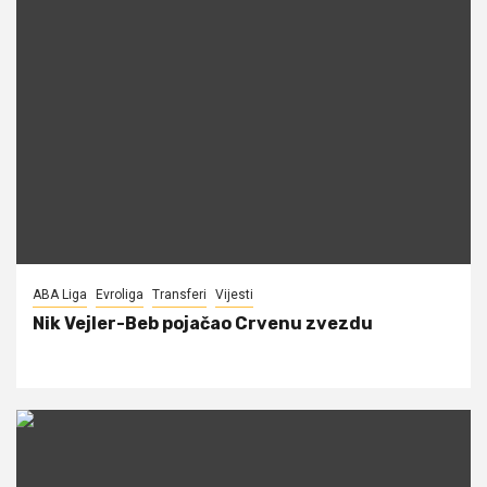
ABA Liga
Evroliga
Transferi
Vijesti
Nik Vejler-Beb pojačao Crvenu zvezdu