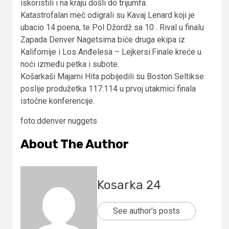
iskoristili i na kraju došli do trijumfa.
Katastrofalan meč odigrali su Kavaj Lenard koji je
ubacio 14 poena, te Pol Džordž sa 10 . Rival u finalu
Zapada Denver Nagetsima biće druga ekipa iz
Kalifornije i Los Anđelesa – Lejkersi.Finale kreće u
noći između petka i subote.
Košarkaši Majami Hita pobijedili su Boston Seltikse
poslije produžetka 117:114 u prvoj utakmici finala
istočne konferencije.
foto:ddenver nuggets
About The Author
Kosarka 24
See author's posts