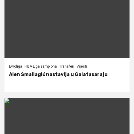
Evroliga
FIBA Liga šampiona
Transferi
Vijesti
Alen Smailagić nastavlja u Galatasaraju