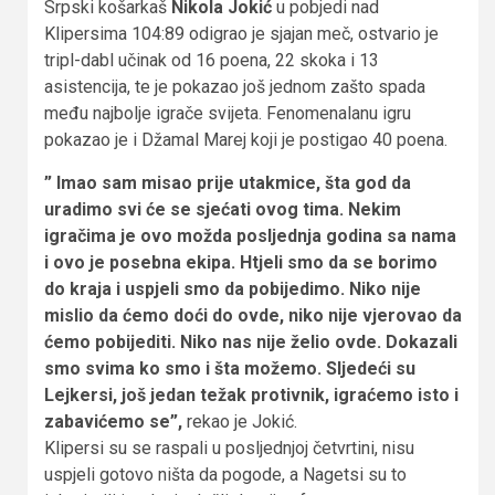
Srpski košarkaš
Nikola Jokić
u pobjedi nad
Klipersima 104:89 odigrao je sjajan meč, ostvario je
tripl-dabl učinak od 16 poena, 22 skoka i 13
asistencija, te je pokazao još jednom zašto spada
među najbolje igrače svijeta. Fenomenalanu igru
pokazao je i Džamal Marej koji je postigao 40 poena.
” Imao sam misao prije utakmice, šta god da
uradimo svi će se sjećati ovog tima. Nekim
igračima je ovo možda posljednja godina sa nama
i ovo je posebna ekipa. Htjeli smo da se borimo
do kraja i uspjeli smo da pobijedimo. Niko nije
mislio da ćemo doći do ovde, niko nije vjerovao da
ćemo pobijediti. Niko nas nije želio ovde. Dokazali
smo svima ko smo i šta možemo. Sljedeći su
Lejkersi, još jedan težak protivnik, igraćemo isto i
zabavićemo se”,
rekao je Jokić.
Klipersi su se raspali u posljednjoj četvrtini, nisu
uspjeli gotovo ništa da pogode, a Nagetsi su to