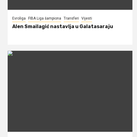
Evroliga
FIBA Liga šampiona
Transferi
Vijesti
Alen Smailagić nastavlja u Galatasaraju