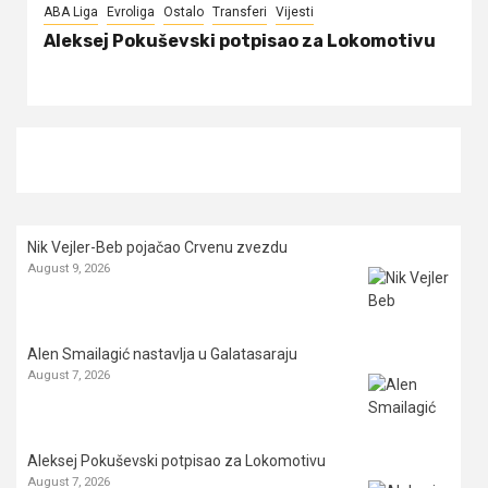
ABA Liga
Evroliga
Ostalo
Transferi
Vijesti
Aleksej Pokuševski potpisao za Lokomotivu
Nik Vejler-Beb pojačao Crvenu zvezdu
August 9, 2026
Alen Smailagić nastavlja u Galatasaraju
August 7, 2026
Aleksej Pokuševski potpisao za Lokomotivu
August 7, 2026