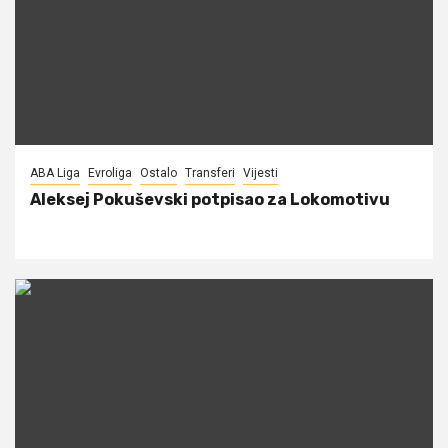
ABA Liga
Evroliga
Ostalo
Transferi
Vijesti
Aleksej Pokuševski potpisao za Lokomotivu