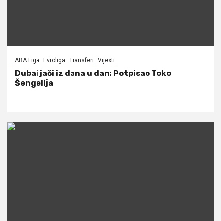
ABA Liga
Evroliga
Transferi
Vijesti
Dubai jači iz dana u dan: Potpisao Toko
Šengelija