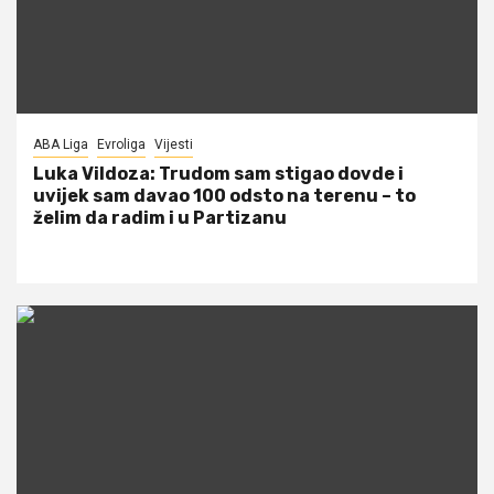
ABA Liga
Evroliga
Vijesti
Luka Vildoza: Trudom sam stigao dovde i
uvijek sam davao 100 odsto na terenu – to
želim da radim i u Partizanu