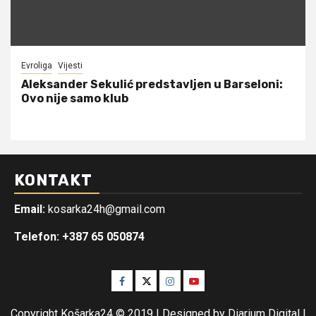
Evroliga
Vijesti
Aleksander Sekulić predstavljen u Barseloni:
Ovo nije samo klub
KONTAKT
Email:
kosarka24h@gmail.com
Telefon: +387 65 050874
Facebook
Twitter
Instagram
Youtube
Copyright Košarka24 © 2019 | Designed by Diarium Digital
|