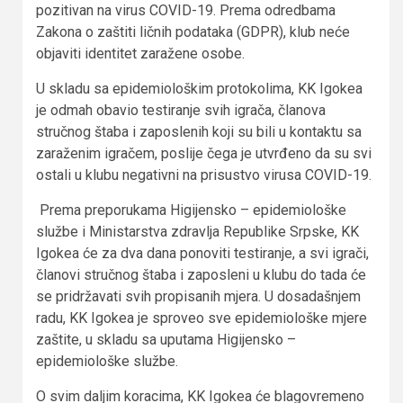
pozitivan na virus COVID-19. Prema odredbama
Zakona o zaštiti ličnih podataka (GDPR), klub neće
objaviti identitet zaražene osobe.
U skladu sa epidemiološkim protokolima, KK Igokea
je odmah obavio testiranje svih igrača, članova
stručnog štaba i zaposlenih koji su bili u kontaktu sa
zaraženim igračem, poslije čega je utvrđeno da su svi
ostali u klubu negativni na prisustvo virusa COVID-19.
Prema preporukama Higijensko – epidemiološke
službe i Ministarstva zdravlja Republike Srpske, KK
Igokea će za dva dana ponoviti testiranje, a svi igrači,
članovi stručnog štaba i zaposleni u klubu do tada će
se pridržavati svih propisanih mjera. U dosadašnjem
radu, KK Igokea je sproveo sve epidemiološke mjere
zaštite, u skladu sa uputama Higijensko –
epidemiološke službe.
O svim daljim koracima, KK Igokea će blagovremeno