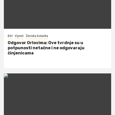
BiH
Vijesti
Ženska košarka
Odgovor Orlovima: ​Ove tvrdnje su u
potpunosti netačne i ne odgovaraju
činjenicama