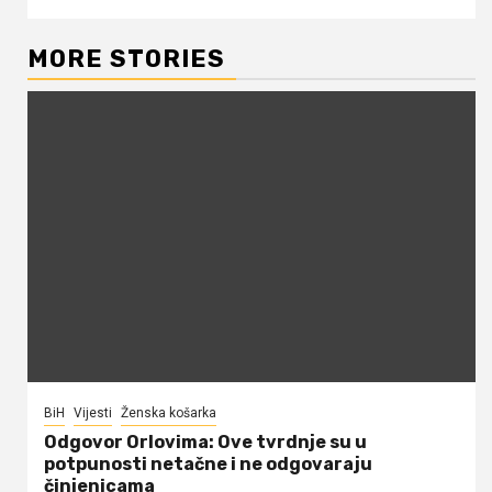
MORE STORIES
BiH
Vijesti
Ženska košarka
Odgovor Orlovima: ​Ove tvrdnje su u
potpunosti netačne i ne odgovaraju
činjenicama