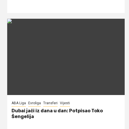
ABA Liga
Evroliga
Transferi
Vijesti
Dubai jači iz dana u dan: Potpisao Toko
Šengelija