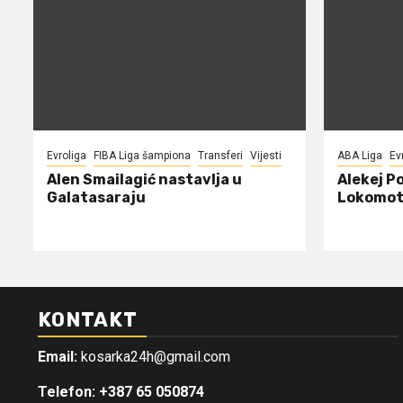
Evroliga
FIBA Liga šampiona
Transferi
Vijesti
ABA Liga
Ev
Alen Smailagić nastavlja u
Alekej P
Galatasaraju
Lokomot
KONTAKT
Email:
kosarka24h@gmail.com
Telefon: +387 65 050874