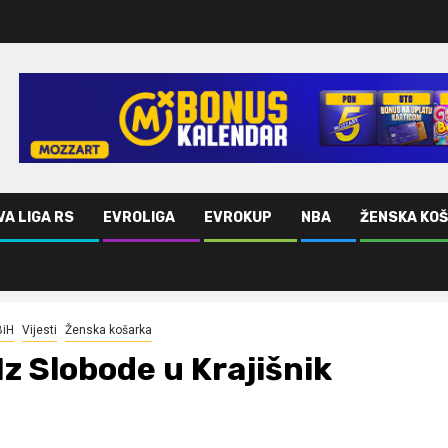
VA LIGA RS
EVROLIGA
EVROKUP
NBA
ŽENSKA KO
BiH
Vijesti
Ženska košarka
Iz Slobode u Krajišnik