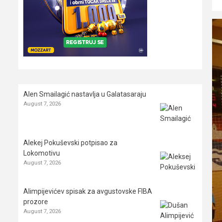
Alen Smailagić nastavlja u Galatasaraju
August 7, 2026
Alekej Pokuševski potpisao za
Lokomotivu
August 7, 2026
Alimpijevićev spisak za avgustovske FIBA
prozore
August 7, 2026