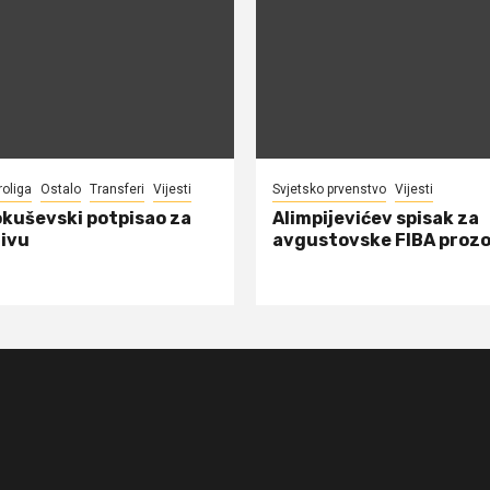
roliga
Ostalo
Transferi
Vijesti
Svjetsko prvenstvo
Vijesti
okuševski potpisao za
Alimpijevićev spisak za
ivu
avgustovske FIBA proz