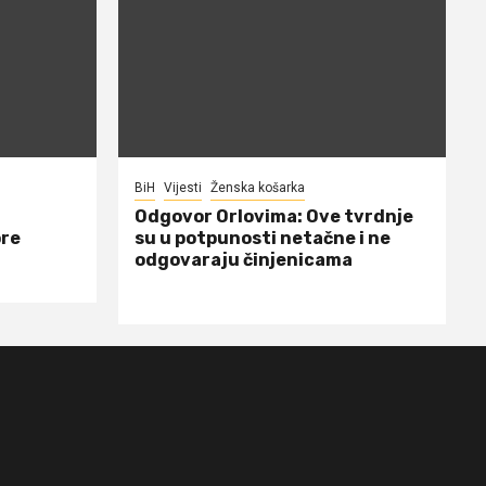
BiH
Vijesti
Ženska košarka
Odgovor Orlovima: ​Ove tvrdnje
ore
su u potpunosti netačne i ne
odgovaraju činjenicama