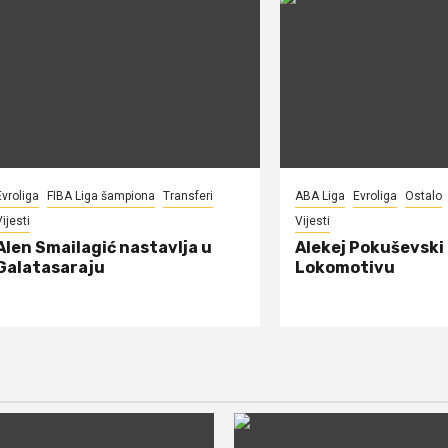
Evroliga
FIBA Liga šampiona
Transferi
ABA Liga
Evroliga
Ostalo
ijesti
Vijesti
Alen Smailagić nastavlja u
Alekej Pokuševski
Galatasaraju
Lokomotivu