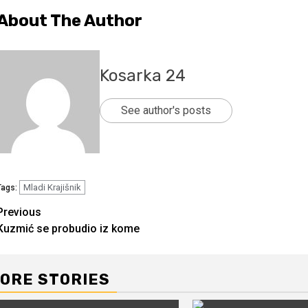
About The Author
Kosarka 24
See author's posts
Mladi Krajišnik
Tags:
Continue
Previous
Kuzmić se probudio iz kome
Reading
ORE STORIES