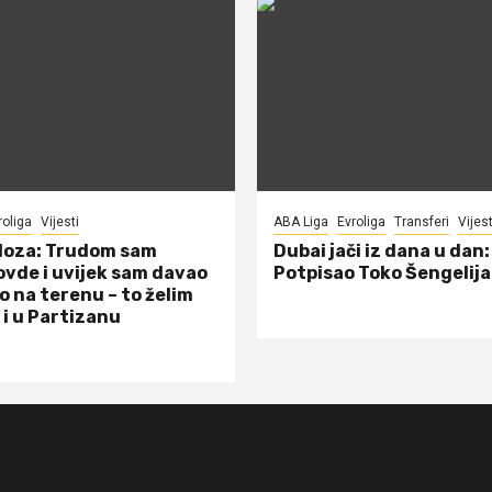
roliga
Vijesti
ABA Liga
Evroliga
Transferi
Vijest
doza: Trudom sam
Dubai jači iz dana u dan:
ovde i uvijek sam davao
Potpisao Toko Šengelija
o na terenu – to želim
 i u Partizanu