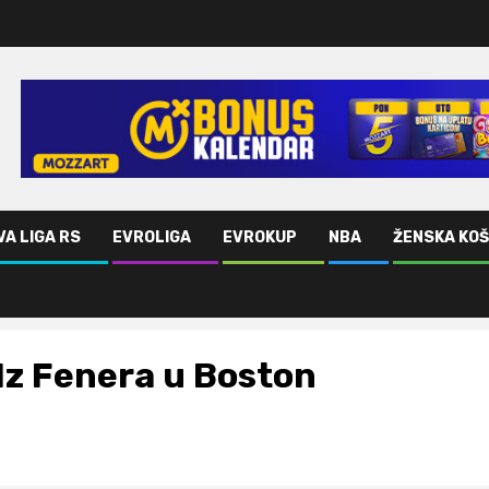
VA LIGA RS
EVROLIGA
EVROKUP
NBA
ŽENSKA KO
Iz Fenera u Boston