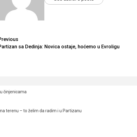
Continue
Previous
Partizan sa Dedinja: Novica ostaje, hoćemo u Evroligu
Reading
ju činjenicama
a terenu – to želim da radim i u Partizanu