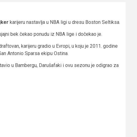
jker
karijeru nastavlja u NBA ligi u dresu Boston Seltiksa.
 sjajni bek čekao ponudu iz NBA lige i dočekao je.
aftovan, karijeru gradio u Evropi, u koju je 2011. godine
i San Antonio Sparsa ekipu Ostina.
tavio u Bambergu, Darušafaki i ovu sezonu je odigrao za