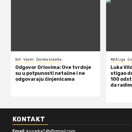
BiH
Vijesti
Ženska košarka
ABA Liga
Ev
Odgovor Orlovima: ​Ove tvrdnje
Luka Vil
su u potpunosti netačne i ne
stigao d
odgovaraju činjenicama
100 odst
da radim
KONTAKT
Email:
kosarka24h@gmail.com