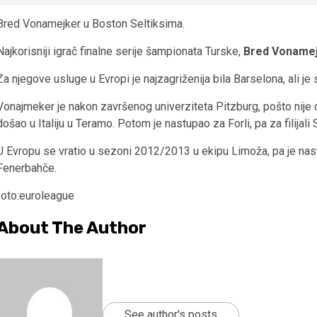
Bred Vonamejker u Boston Seltiksima.
Najkorisniji igrač finalne serije šampionata Turske,
Bred Voname
Za njegove usluge u Evropi je najzagriženija bila Barselona, ali je
Vonajmeker je nakon završenog univerziteta Pitzburg, pošto nije dr
došao u Italiju u Teramo. Potom je nastupao za Forli, pa za filijal
U Evropu se vratio u sezoni 2012/2013 u ekipu Limoža, pa je nas
Fenerbahče.
foto:euroleague
About The Author
See author's posts