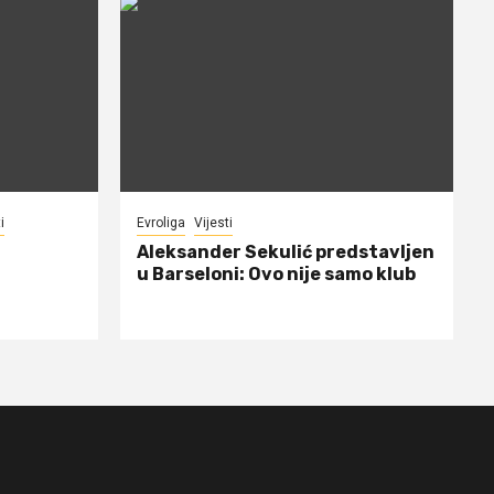
i
Evroliga
Vijesti
Aleksander Sekulić predstavljen
u Barseloni: Ovo nije samo klub