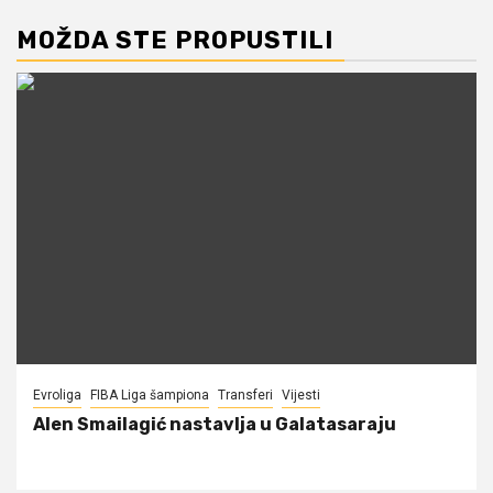
MOŽDA STE PROPUSTILI
Evroliga
FIBA Liga šampiona
Transferi
Vijesti
Alen Smailagić nastavlja u Galatasaraju