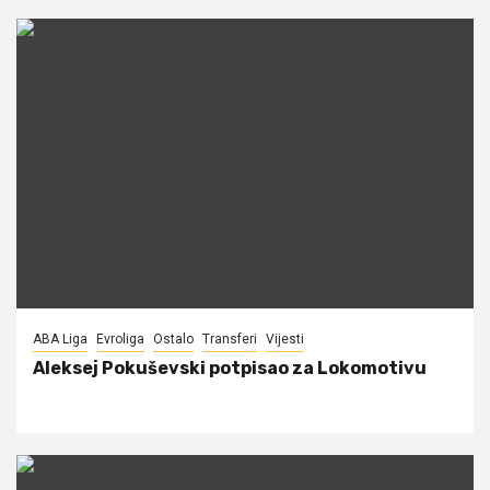
ABA Liga
Evroliga
Ostalo
Transferi
Vijesti
Aleksej Pokuševski potpisao za Lokomotivu