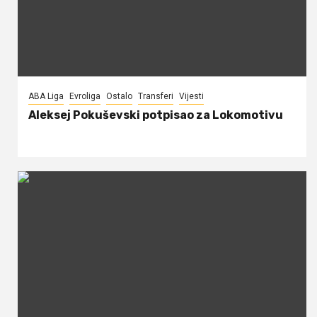
ABA Liga
Evroliga
Ostalo
Transferi
Vijesti
Aleksej Pokuševski potpisao za Lokomotivu