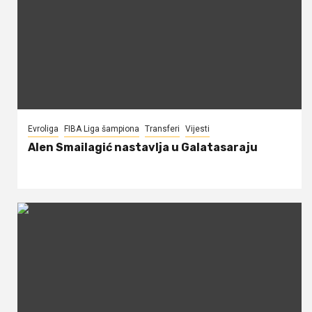
Evroliga
FIBA Liga šampiona
Transferi
Vijesti
Alen Smailagić nastavlja u Galatasaraju