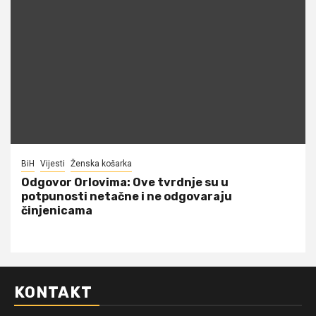
BiH
Vijesti
Ženska košarka
Odgovor Orlovima: ​Ove tvrdnje su u
potpunosti netačne i ne odgovaraju
činjenicama
KONTAKT