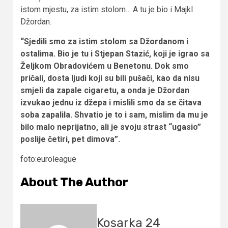
istom mjestu, za istim stolom… A tu je bio i Majkl
Džordan.
“Sjedili smo za istim stolom sa Džordanom i
ostalima. Bio je tu i Stjepan Stazić, koji je igrao sa
Željkom Obradovićem u Benetonu. Dok smo
pričali, dosta ljudi koji su bili pušači, kao da nisu
smjeli da zapale cigaretu, a onda je Džordan
izvukao jednu iz džepa i mislili smo da se čitava
soba zapalila. Shvatio je to i sam, mislim da mu je
bilo malo neprijatno, ali je svoju strast “ugasio”
poslije četiri, pet dimova”.
foto:euroleague
About The Author
Kosarka 24