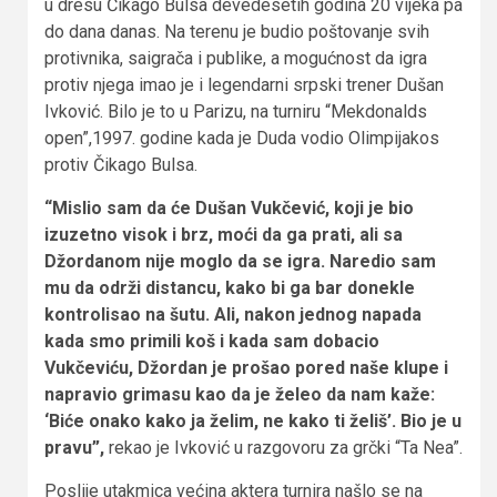
u dresu Čikago Bulsa devedesetih godina 20 vijeka pa
do dana danas. Na terenu je budio poštovanje svih
protivnika, saigrača i publike, a mogućnost da igra
protiv njega imao je i legendarni srpski trener Dušan
Ivković. Bilo je to u Parizu, na turniru “Mekdonalds
open”,1997. godine kada je Duda vodio Olimpijakos
protiv Čikago Bulsa.
“Mislio sam da će Dušan Vukčević, koji je bio
izuzetno visok i brz, moći da ga prati, ali sa
Džordanom nije moglo da se igra. Naredio sam
mu da održi distancu, kako bi ga bar donekle
kontrolisao na šutu. Ali, nakon jednog napada
kada smo primili koš i kada sam dobacio
Vukčeviću, Džordan je prošao pored naše klupe i
napravio grimasu kao da je želeo da nam kaže:
‘Biće onako kako ja želim, ne kako ti želiš’. Bio je u
pravu”,
rekao je Ivković u razgovoru za grčki “Ta Nea”.
Poslije utakmica većina aktera turnira našlo se na