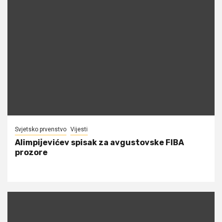
Svjetsko prvenstvo
Vijesti
Alimpijevićev spisak za avgustovske FIBA
prozore