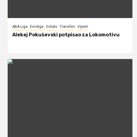
ABA Liga
Evroliga
Ostalo
Transferi
Vijesti
Alekej Pokuševski potpisao za Lokomotivu