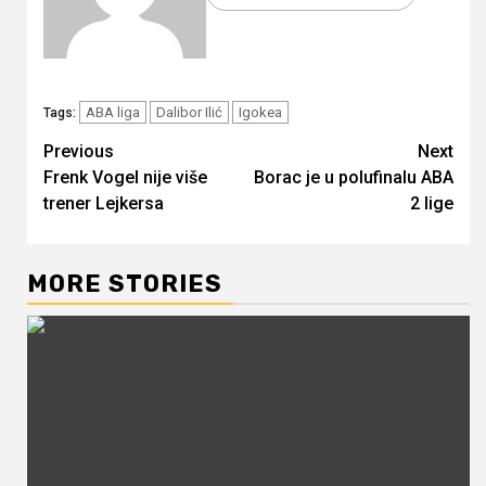
ABA liga
Dalibor Ilić
Igokea
Tags:
Continue
Previous
Next
Frenk Vogel nije više
Borac je u polufinalu ABA
Reading
trener Lejkersa
2 lige
MORE STORIES