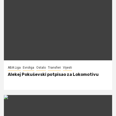
ABA Liga
Evroliga
Ostalo
Transferi
Vijesti
Alekej Pokuševski potpisao za Lokomotivu