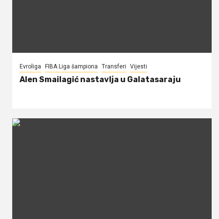
Evroliga
FIBA Liga šampiona
Transferi
Vijesti
Alen Smailagić nastavlja u Galatasaraju