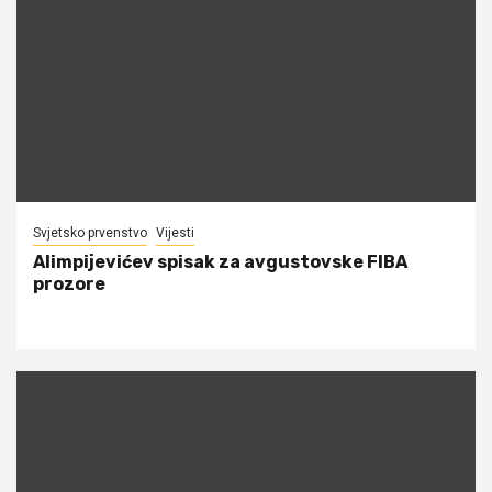
Svjetsko prvenstvo
Vijesti
Alimpijevićev spisak za avgustovske FIBA
prozore