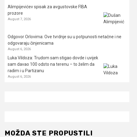
Alimpijevićev spisak za avgustovske FIBA
prozore
August 7, 2026
Odgovor Orlovima: ​Ove tvrdnje su u potpunosti netačne i ne
odgovaraju činjenicama
August 6, 2026
Luka Vildoza: Trudom sam stigao dovde i uvijek
sam davao 100 odsto na terenu – to želim da
radim i u Partizanu
August 6, 2026
MOŽDA STE PROPUSTILI