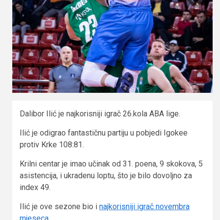
Dalibor Ilić je najkorisniji igrač 26.kola ABA lige.
Ilić je odigrao fantastičnu partiju u pobjedi Igokee
protiv Krke 108:81.
Krilni centar je imao učinak od 31. poena, 9 skokova, 5
asistencija, i ukradenu loptu, što je bilo dovoljno za
index 49.
Ilić je ove sezone bio i
najkorisniji igrač novembra
mjeseca.