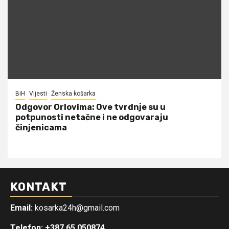
BiH
Vijesti
Ženska košarka
Odgovor Orlovima: ​Ove tvrdnje su u
potpunosti netačne i ne odgovaraju
činjenicama
KONTAKT
Email:
kosarka24h@gmail.com
Telefon: +387 65 050874