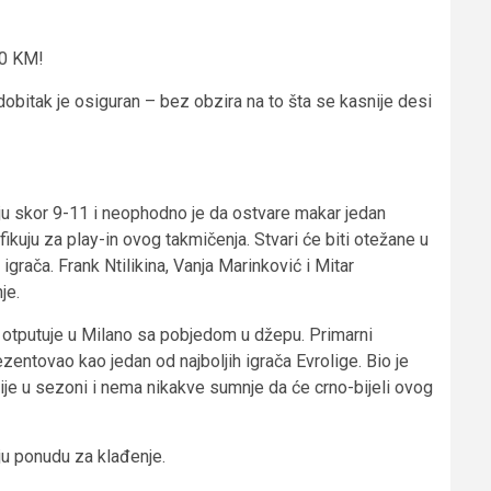
00 KM!
 dobitak je osiguran – bez obzira na to šta se kasnije desi
aju skor 9-11 i neophodno je da ostvare makar jedan
fikuju za play-in ovog takmičenja. Stvari će biti otežane u
grača. Frank Ntilikina, Vanja Marinković i Mitar
je.
 otputuje u Milano sa pobjedom u džepu. Primarni
ntovao kao jedan od najboljih igrača Evrolige. Bio je
anije u sezoni i nema nikakve sumnje da će crno-bijeli ovog
ju ponudu za klađenje.