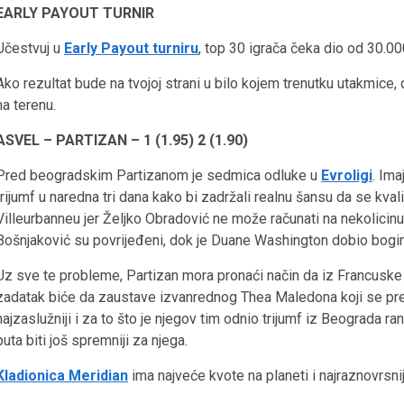
EARLY PAYOUT TURNIR
Učestvuj u
Early Payout turniru
, top 30 igrača čeka dio od 30.0
Ako rezultat bude na tvojoj strani u bilo kojem trenutku utakmice,
na terenu.
ASVEL – PARTIZAN – 1 (1.95) 2 (1.90)
Pred beogradskim Partizanom je sedmica odluke u
Evroligi
. Im
trijumf u naredna tri dana kako bi zadržali realnu šansu da se kvali
Villeurbanneu jer Željko Obradović ne može računati na nekolicinu i
Bošnjaković su povrijeđeni, dok je Duane Washington dobio bogin
Uz sve te probleme, Partizan mora pronaći način da iz Francuske
zadatak biće da zaustave izvanrednog Thea Maledona koji se preze
najzaslužniji i za to što je njegov tim odnio trijumf iz Beograda r
puta biti još spremniji za njega.
Kladionica Meridian
ima najveće kvote na planeti i najraznovrsni