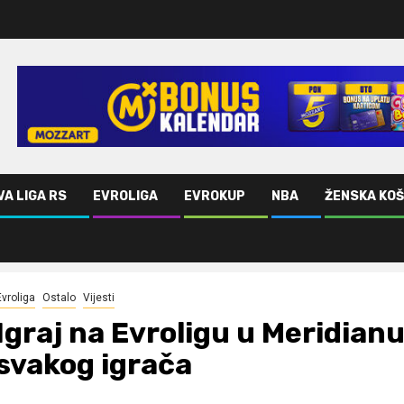
VA LIGA RS
EVROLIGA
EVROKUP
NBA
ŽENSKA KO
 svakog igrača
Evroliga
Ostalo
Vijesti
Igraj na Evroligu u Meridianu
svakog igrača