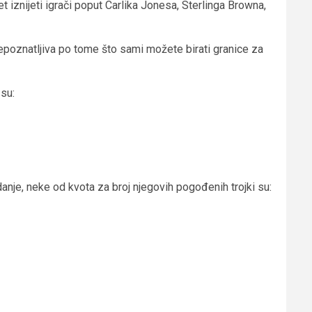
et iznijeti igrači poput Carlika Jonesa, Sterlinga Browna,
repoznatljiva po tome što sami možete birati granice za
su:
anje, neke od kvota za broj njegovih pogođenih trojki su: