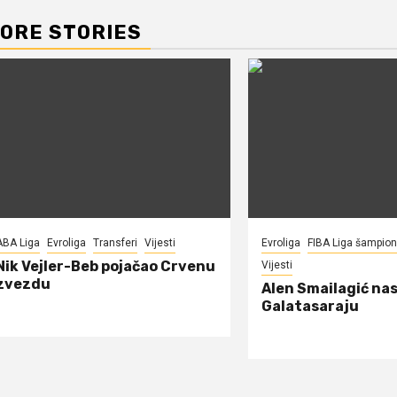
ORE STORIES
ABA Liga
Evroliga
Transferi
Vijesti
Evroliga
FIBA Liga šampio
Nik Vejler-Beb pojačao Crvenu
Vijesti
zvezdu
Alen Smailagić nas
Galatasaraju