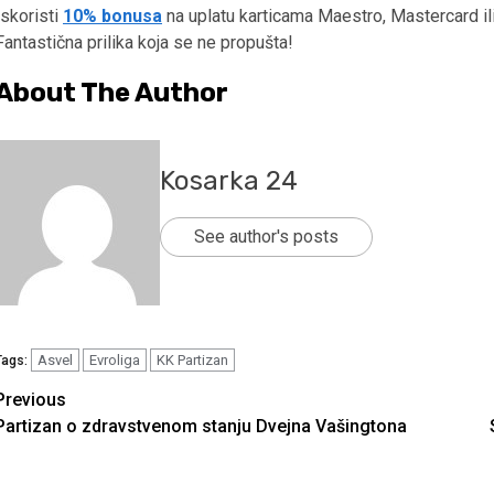
Iskoristi
10% bonusa
na uplatu karticama Maestro, Mastercard ili
Fantastična prilika koja se ne propušta!
About The Author
Kosarka 24
See author's posts
Asvel
Evroliga
KK Partizan
Tags:
Continue
Previous
Partizan o zdravstvenom stanju Dvejna Vašingtona
Reading