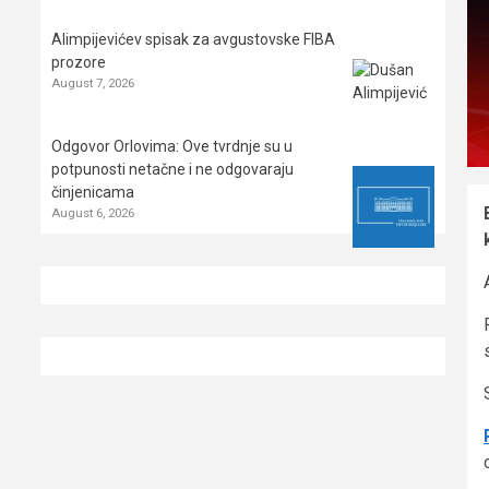
Alimpijevićev spisak za avgustovske FIBA
prozore
August 7, 2026
Odgovor Orlovima: ​Ove tvrdnje su u
potpunosti netačne i ne odgovaraju
činjenicama
August 6, 2026