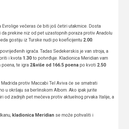
 Evrolige večeras će biti još četiri utakmice. Dosta
ti da prekine niz od pet uzastopnih poraza protiv Anadolu
jeda gostiju iz Turske nudi po koeficijentu
2.00
.
povrijeđenih igrača. Tadas Sedekerskis je van stroja, a
riti i kvota
1.30
to potvrđuje. Kladionica Meridian vam
 poena, te igra
2&više od 166.5 poena
po kvoti
2.50
Madrida protiv Maccabi Tel Aviva će se smatrati
no u okršaju sa berlinskom Albom. Ako ipak jurite
ri od zadnjih pet mečeva protiv aktuelnog prvaka Italije, a
lkanu,
kladionica Meridian
se može pohvaliti i