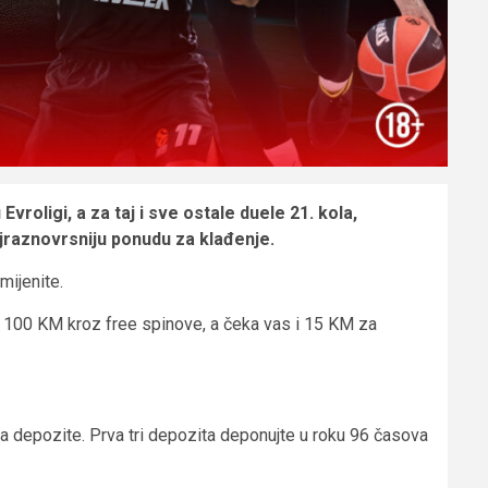
roligi, a za taj i sve ostale duele 21. kola,
ajraznovrsniju ponudu za klađenje.
mijenite.
te 100 KM kroz free spinove, a čeka vas i 15 KM za
a depozite. Prva tri depozita deponujte u roku 96 časova