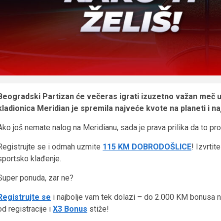
Beogradski Partizan će večeras igrati izuzetno važan meč u Ev
kladionica Meridian je spremila najveće kvote na planeti i n
Ako još nemate nalog na Meridianu, sada je prava prilika da to pro
Registrujte se i odmah uzmite
115 KM DOBRODOŠLICE
! Izvrti
sportsko klađenje.
Super ponuda, zar ne?
Registrujte se
i najbolje vam tek dolazi – do 2.000 KM bonusa n
od registracije i
X3 Bonus
stiže!