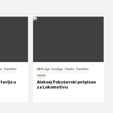
na
Transferi
ABA Liga
Evroliga
Ostalo
Transferi
Vijesti
tavlja u
Aleksej Pokuševski potpisao
za Lokomotivu