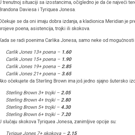
U trenutnoj situaciji sa izostancima, očigledno je da će najveći ter
Brandona Daviesa i Tyriquea Jonesa.
Očekuje se da oni imaju dobra izdanja, a kladionica Meridian je p
brojeve poena, asistencija, trojki ili skokova.
Kada se radi poenima Carlika Jonesa, samo neke od mogućnosti 
Carlik Jones 13+ poena –
1.60
Carlik Jones 15+ poena –
1.90
Carlik Jones 19+ poena –
2.85
Carlik Jones 21+ poena –
3.65
Ako očekujete da Sterling Brown ima još jedno sjajno šutersko izd
Sterling Brown 3+ trojki –
2.05
Sterling Brown 4+ trojki –
2.80
Sterling Brown 5+ trojki –
4.30
Sterling Brown 6+ trojki –
7.20
U slučaju skokova Tyriquea Jonesa, zanimljive opcije su:
Tyrique Jones 7+ skokova –
2.15