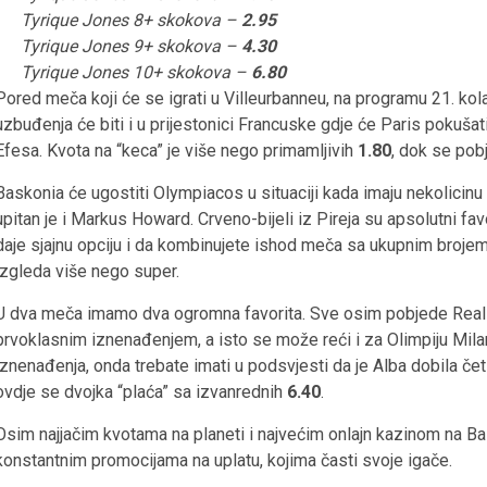
Tyrique Jones 8+ skokova –
2.95
Tyrique Jones 9+ skokova –
4.30
Tyrique Jones 10+ skokova –
6.80
Pored meča koji će se igrati u Villeurbanneu, na programu 21. kola
uzbuđenja će biti i u prijestonici Francuske gdje će Paris pokuša
Efesa. Kvota na “keca” je više nego primamljivih
1.80
, dok se pob
Baskonia će ugostiti Olympiacos u situaciji kada imaju nekolicinu 
upitan je i Markus Howard. Crveno-bijeli iz Pireja su apsolutni favo
daje sjajnu opciju i da kombinujete ishod meča sa ukupnim brojem
izgleda više nego super.
U dva meča imamo dva ogromna favorita. Sve osim pobjede Real 
prvoklasnim iznenađenjem, a isto se može reći i za Olimpiju Mila
iznenađenja, onda trebate imati u podsvjesti da je Alba dobila četi
ovdje se dvojka “plaća” sa izvanrednih
6.40
.
Osim najjačim kvotama na planeti i najvećim onlajn kazinom na Ba
konstantnim promocijama na uplatu, kojima časti svoje igače.